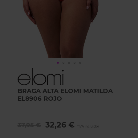
Skip
to
the
beginning
BRAGA ALTA ELOMI MATILDA
of
EL8906 ROJO
the
images
gallery
32,26 €
37,95 €