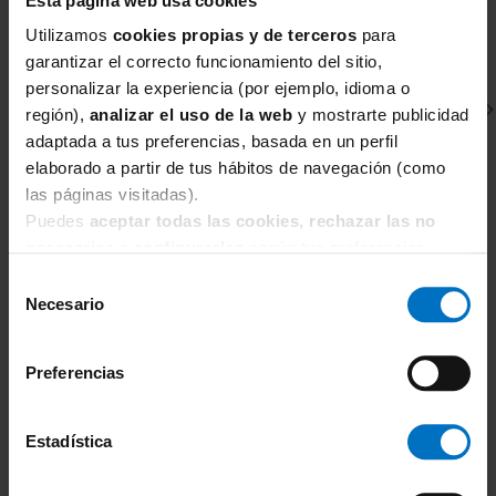
Esta página web usa cookies
Utilizamos
cookies propias y de terceros
para
garantizar el correcto funcionamiento del sitio,
personalizar la experiencia (por ejemplo, idioma o
región),
analizar el uso de la web
y mostrarte publicidad
adaptada a tus preferencias, basada en un perfil
elaborado a partir de tus hábitos de navegación (como
las páginas visitadas).
Puedes
aceptar todas las cookies, rechazar las no
necesarias
o
configurarlas
según tus preferencias.
ELOMI
E
Sujetador sin relleno y con aros Elomi Matilda Plunge
Su
Selección
EL8900 Rojo
E
Necesario
de
57,76 €
67,95 €
6
consentimiento
Preferencias
Estadística