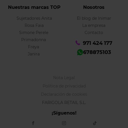
Nuestras marcas TOP
Nosotros
Sujetadores Anita
El blog de Inimar
Rosa Faia
La empresa
Simone Perele
Contacto
Primadonna
971 424 177
Freya
678875103
Janira
Nota Legal
Política de privacidad
Declaración de cookies
FARIGOLA RETAIL S.L.
¡Síguenos!