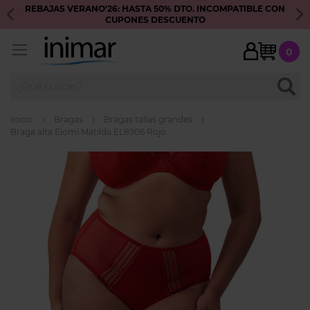
REBAJAS VERANO'26: HASTA 50% DTO. INCOMPATIBLE CON
S
CUPONES DESCUENTO
My Ca
0
BUSC
Inicio
Bragas
Bragas tallas grandes
Braga alta Elomi Matilda EL8906 Rojo
Skip
to
the
end
of
the
images
gallery