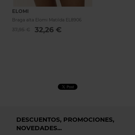
ELOMI
E
Braga alta Elomi Matilda EL8906
B
32,26 €
37,95 €
3
DESCUENTOS, PROMOCIONES,
NOVEDADES...