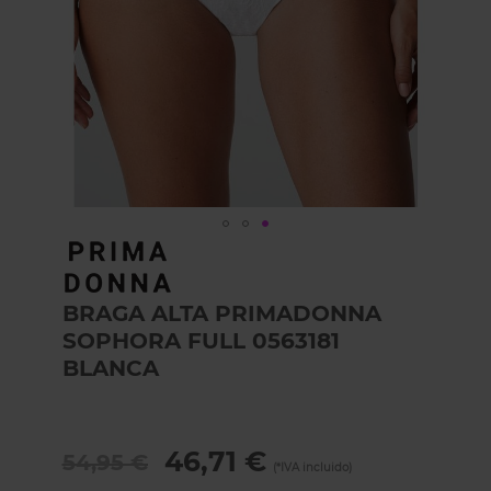
Skip
to
the
BRAGA ALTA PRIMADONNA
beginning
of
SOPHORA FULL 0563181
the
BLANCA
images
gallery
46,71 €
54,95 €