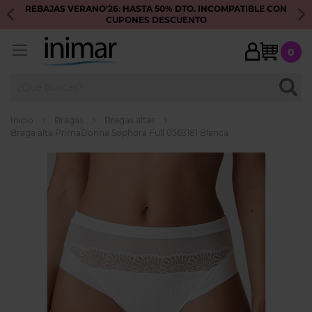
REBAJAS VERANO'26: HASTA 50% DTO. INCOMPATIBLE CON
S
CUPONES DESCUENTO
My Ca
0
BUSC
Inicio
Bragas
Bragas altas
Braga alta PrimaDonna Sophora Full 0563181 Blanca
Skip
to
the
end
of
the
images
gallery