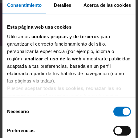
Consentimiento
Detalles
Acerca de las cookies
Esta página web usa cookies
Utilizamos
cookies propias y de terceros
para
garantizar el correcto funcionamiento del sitio,
personalizar la experiencia (por ejemplo, idioma o
región),
analizar el uso de la web
y mostrarte publicidad
adaptada a tus preferencias, basada en un perfil
elaborado a partir de tus hábitos de navegación (como
las páginas visitadas).
Puedes
aceptar todas las cookies, rechazar las no
necesarias
o
configurarlas
según tus preferencias.
Selección
Necesario
de
consentimiento
PRIMADONNA
Preferencias
Sujetador PrimaDonna Sophora con aros 0163180/81
Blanco