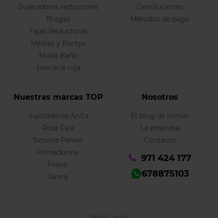
Sujetadores reductores
Devoluciones
Bragas
Métodos de pago
Fajas Reductoras
Medias y Pantys
Moda Baño
Lencería roja
Nuestras marcas TOP
Nosotros
Sujetadores Anita
El blog de Inimar
Rosa Faia
La empresa
Simone Perele
Contacto
Primadonna
971 424 177
Freya
678875103
Janira
Nota Legal