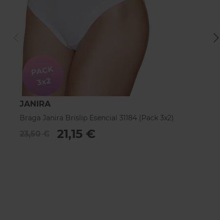
JANIRA
J
Braga Janira Brislip Esencial 31184 (Pack 3x2)
Br
21,15 €
23,50 €
1