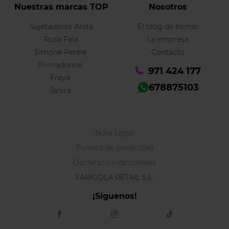
Nuestras marcas TOP
Nosotros
Sujetadores Anita
El blog de Inimar
Rosa Faia
La empresa
Simone Perele
Contacto
Primadonna
971 424 177
Freya
678875103
Janira
Nota Legal
Política de privacidad
Declaración de cookies
FARIGOLA RETAIL S.L.
¡Síguenos!