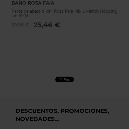
BAÑO ROSA FAIA
B
Parte de abajo bikini Rosa Faia Mix & Match Hopping
Pa
Ive 8703
8
25,46 €
29,95 €
2
DESCUENTOS, PROMOCIONES,
NOVEDADES...