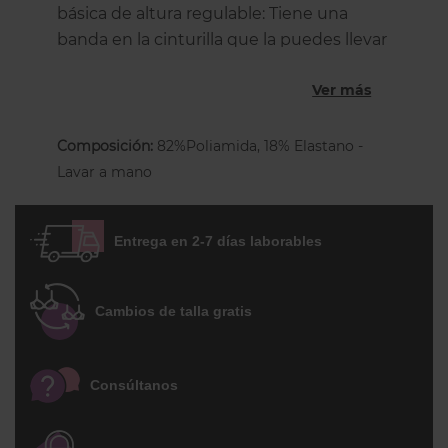
básica de altura regulable: Tiene una
banda en la cinturilla que la puedes llevar
estirada, tipo baga más alta, o doblada a la
Ver más
cadera. Su corte alto en el recorte de las
piernas estiliza más tu silueta. Por detrás
ofrece una cobertura moderada de las
Composición:
82%Poliamida, 18% Elastano -
nalgas, por lo que te sentirás cómoda y
Lavar a mano
más sensual. Está confeccionado con
Lycra® Xtra Life, más resistente al cloro,
Entrega en 2-7 días laborables
cremas y al sol.
Su corte estiliza tu silueta y te permite
jugar con tu look final gracias a s cintura
Cambios de talla gratis
regulable mediante un pliege. ofrece
Consúltanos