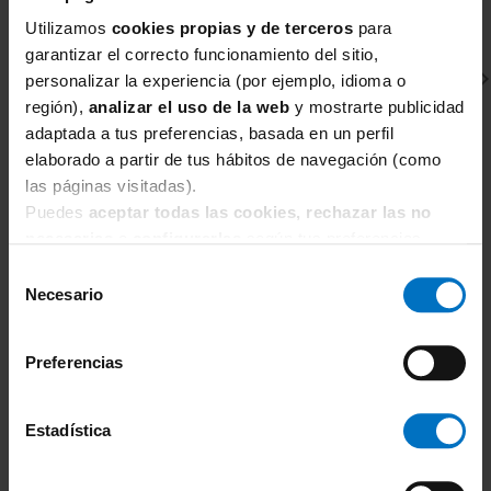
Utilizamos
cookies propias y de terceros
para
garantizar el correcto funcionamiento del sitio,
personalizar la experiencia (por ejemplo, idioma o
región),
analizar el uso de la web
y mostrarte publicidad
adaptada a tus preferencias, basada en un perfil
elaborado a partir de tus hábitos de navegación (como
las páginas visitadas).
Puedes
aceptar todas las cookies, rechazar las no
FREYA SWIM
F
necesarias
o
configurarlas
según tus preferencias.
Parte de arriba Bikini Freya Swim Remix Halter c/aro
Pa
AS3955
f
Selección
Necesario
33,57 €
de
47,95 €
5
consentimiento
Preferencias
Estadística