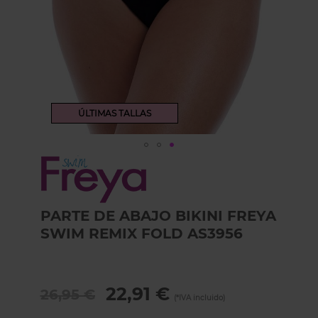
ÚLTIMAS TALLAS
Skip
to
the
beginning
PARTE DE ABAJO BIKINI FREYA
of
the
SWIM REMIX FOLD AS3956
images
gallery
22,91 €
26,95 €