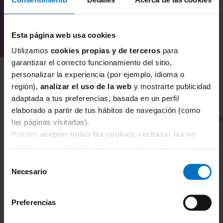
Esta página web usa cookies
Utilizamos
cookies propias y de terceros
para
garantizar el correcto funcionamiento del sitio,
personalizar la experiencia (por ejemplo, idioma o
región),
analizar el uso de la web
y mostrarte publicidad
adaptada a tus preferencias, basada en un perfil
elaborado a partir de tus hábitos de navegación (como
las páginas visitadas).
Puedes
aceptar todas las cookies, rechazar las no
necesarias
o
configurarlas
según tus preferencias.
Selección
Necesario
de
FANTASIE
F
consentimiento
Sujetador Balconet con aros Fantasie Lillia White
Su
Preferencias
W
66,26 €
77,95 €
7