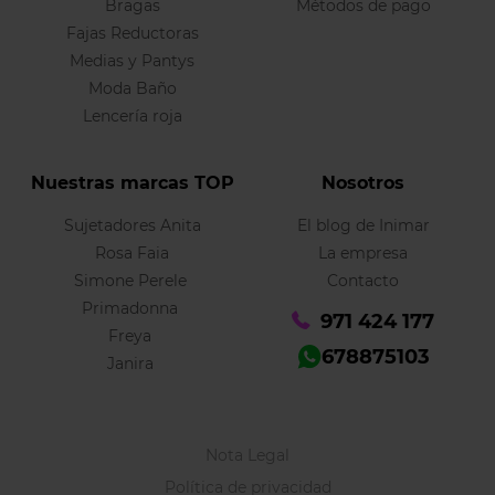
Bragas
Métodos de pago
Fajas Reductoras
Medias y Pantys
Moda Baño
Lencería roja
Nuestras marcas TOP
Nosotros
Sujetadores Anita
El blog de Inimar
Rosa Faia
La empresa
Simone Perele
Contacto
Primadonna
971 424 177
Freya
678875103
Janira
Nota Legal
Política de privacidad