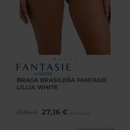
Skip
to
the
BRAGA BRASILEÑA FANTASIE
beginning
LILLIA WHITE
of
the
images
gallery
27,16 €
31,95 €
Encuentra tu talla