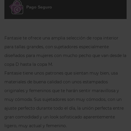
completa con un detalle de joya en el
Pago Seguro
centro delantero y forro íntimo de
algodón para mayor comodidad.
Preguntas frecuentes
Fantasie te ofrece una amplia selección de ropa interior
para tallas grandes, con sujetadores especialmente
¿Por qué esta braga es popular
entre nuestras clientas?
diseñados para mujeres con mucho pecho que van desde la
Porque ofrece un
acabado más invisible y
copa D hasta la copa M.
ligero
que una braga clásica,
Fantasie tiene unos patrones que sientan muy bien, usa
manteniendo la comodidad en el uso
materiales de buena calidad con unos estampados
diario.
originales y femeninos que te harán sentir maravillosa y
¿Para quién es perfecta esta braga?
muy cómoda. Sus sujetadores son muy cómodos, con un
Para quienes prefieren una
braga más
ajuste perfecto durante todo el día, la unión perfecta entre
escotada
, con menos cobertura trasera y
gran comodidad y un look sofisticado aparentemente
un ajuste que no marque bajo prendas
ligero, muy actual y femenino.
ajustadas.