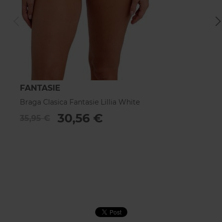
FANTASIE
F
Braga Clasica Fantasie Lillia White
Ta
30,56 €
35,95 €
1