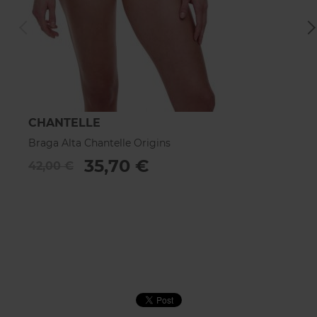
CHANTELLE
C
Braga Alta Chantelle Origins
Br
35,70 €
42,00 €
4