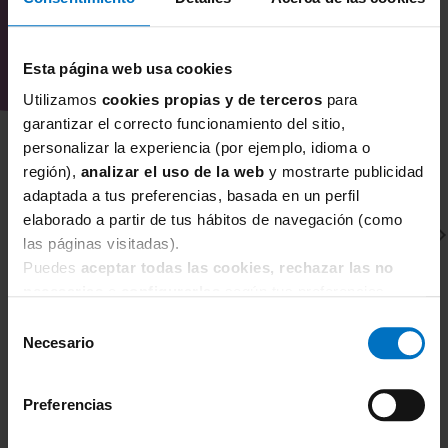
Esta página web usa cookies
Utilizamos
cookies propias y de terceros
para
garantizar el correcto funcionamiento del sitio,
personalizar la experiencia (por ejemplo, idioma o
región),
analizar el uso de la web
y mostrarte publicidad
adaptada a tus preferencias, basada en un perfil
elaborado a partir de tus hábitos de navegación (como
las páginas visitadas).
Puedes
aceptar todas las cookies, rechazar las no
necesarias
o
configurarlas
según tus preferencias.
Selección
Necesario
de
CHANTELLE
C
consentimiento
Sujetador Sin Aros Sin Relleno Chantelle Origins
Su
Preferencias
Or
66,30 €
78,00 €
9