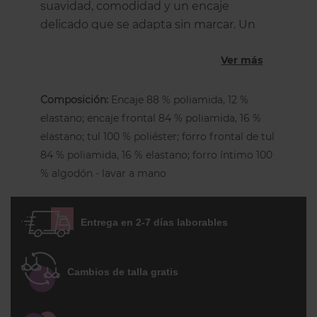
suavidad, comodidad y un encaje
delicado que se adapta sin marcar. Un
básico femenino para el día a día con un
Ver más
toque elegante.
Corte culotte
Composición:
Encaje 88 % poliamida, 12 %
Cintura clásica
elastano; encaje frontal 84 % poliamida, 16 %
elastano; tul 100 % poliéster; forro frontal de tul
Semitransparente
84 % poliamida, 16 % elastano; forro íntimo 100
Encaje floral con espiga
% algodón - lavar a mano
Joya dorada C en la cintura
Entrega en 2-7 días laborables
Cambios de talla gratis