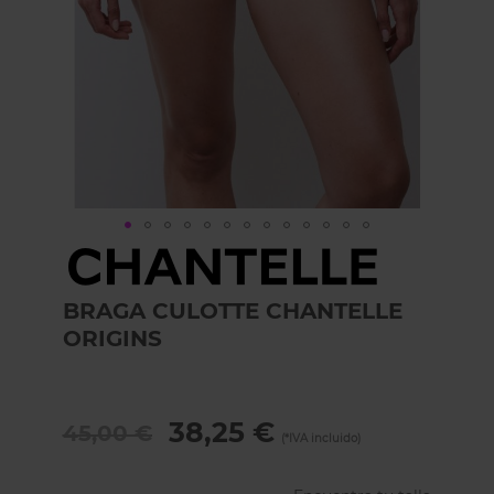
Skip
to
the
BRAGA CULOTTE CHANTELLE
beginning
of
ORIGINS
the
images
gallery
38,25 €
45,00 €