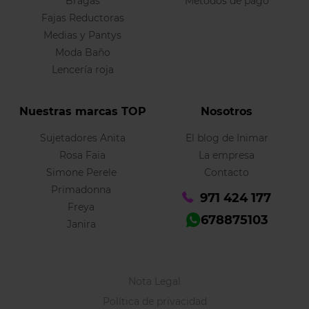
Bragas
Métodos de pago
Fajas Reductoras
Medias y Pantys
Moda Baño
Lencería roja
Nuestras marcas TOP
Nosotros
Sujetadores Anita
El blog de Inimar
Rosa Faia
La empresa
Simone Perele
Contacto
Primadonna
971 424 177
Freya
678875103
Janira
Nota Legal
Política de privacidad