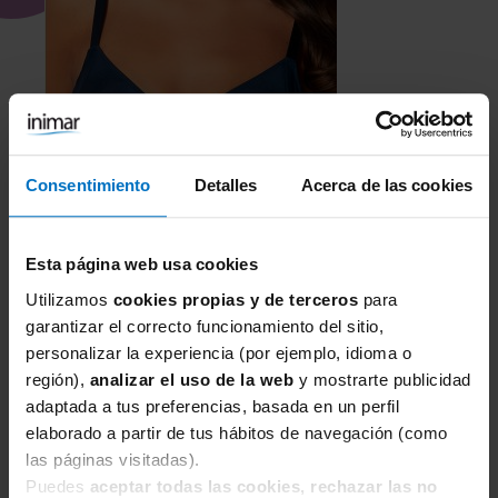
Consentimiento
Detalles
Acerca de las cookies
Esta página web usa cookies
SANS COMPLEXE
Utilizamos
cookies propias y de terceros
para
garantizar el correcto funcionamiento del sitio,
Sujetador Sans Complexe Lift Up c/aro 1709798
personalizar la experiencia (por ejemplo, idioma o
25,50 €
34,00 €
región),
analizar el uso de la web
y mostrarte publicidad
adaptada a tus preferencias, basada en un perfil
elaborado a partir de tus hábitos de navegación (como
las páginas visitadas).
Puedes
aceptar todas las cookies, rechazar las no