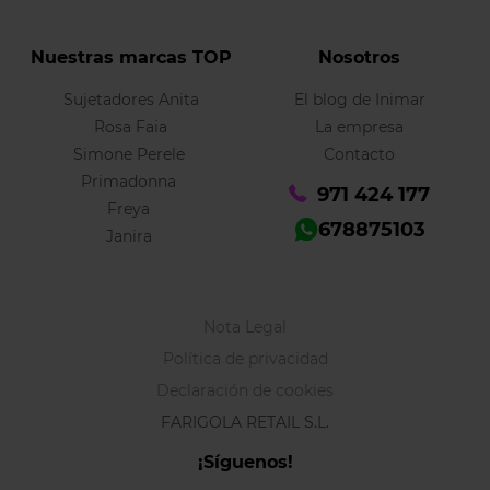
Nuestras marcas TOP
Nosotros
Sujetadores Anita
El blog de Inimar
Rosa Faia
La empresa
Simone Perele
Contacto
Primadonna
971 424 177
Freya
678875103
Janira
Nota Legal
Política de privacidad
Declaración de cookies
FARIGOLA RETAIL S.L.
¡Síguenos!