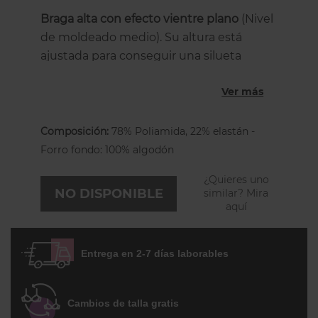
Braga alta con efecto vientre plano
(Nivel
de moldeado medio). Su altura está
ajustada para conseguir una silueta
refinada sin que se note. Está hecha de
Ver más
microfibra ultra suave, con un forro de
refuerzo abdominal de muy baja
elasticidad para un efecto vientre plano
Composición:
78% Poliamida, 22% elastán -
con dos bandas de encaje floral en los
Forro fondo: 100% algodón
laterales para garantizar un ajuste
¿Quieres uno
perfecto. Por detrás es de encaje floral
NO DISPONIBLE
similar? Mira
elástico, sin costuras sobre las nalgas que
aquí
le da un acabado muy femenino. La
costura central trasera respeta la forma
Entrega en 2-7 días laborables
naturalmente redondeada del trasero y
evita que se mueva. Tiene un forro
íntimo de algodón.
Cambios de talla gratis