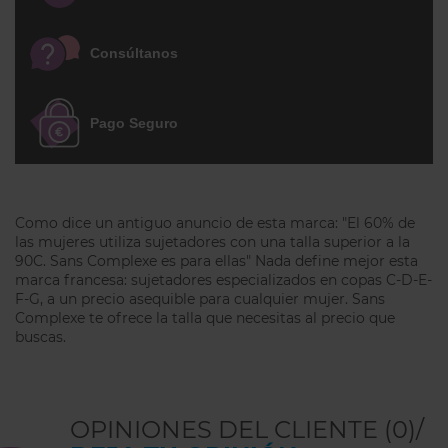
Su acabado es impecable, con materiales
increíblemente suaves y un delicado
Consúltanos
diseño floral en las piezas de encaje semi-
transparente. Una braga faja muy
cómoda y femenina que perfecciona tu
Pago Seguro
silueta discretamente. Ideal para el día a
día.
Como dice un antiguo anuncio de esta marca: "El 60% de
las mujeres utiliza sujetadores con una talla superior a la
90C. Sans Complexe es para ellas" Nada define mejor esta
marca francesa: sujetadores especializados en copas C-D-E-
F-G, a un precio asequible para cualquier mujer. Sans
Complexe te ofrece la talla que necesitas al precio que
buscas.
OPINIONES DEL CLIENTE (0)/