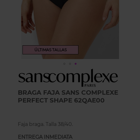
ÚLTIMAS TALLAS
Skip
to
the
beginning
BRAGA FAJA SANS COMPLEXE
of
PERFECT SHAPE 62QAE00
the
images
gallery
Faja braga. Talla 38/40.
ENTREGA INMEDIATA