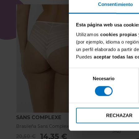
Consentimiento
Esta página web usa cookie
Utilizamos
cookies propias 
(por ejemplo, idioma o región
un perfil elaborado a partir 
Puedes
aceptar todas las c
Selección
Necesario
de
consentimiento
RECHAZAR
SANS COMPLEXE
JANIRA
Brasileña Sans Complexe Lift Up 319798
Braga Janira
3x2)
14,35 €
20,50 €