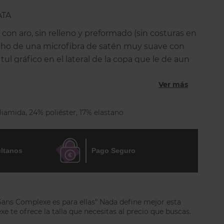
ATA
con aro, sin relleno y preformado (sin costuras en
echo de una microfibra de satén muy suave con
ul gráfico en el lateral de la copa que le de aun
 mismo tiempo que ayuda a levantas y centrar el
Ver más
ote ni se marce en la ropa porque queda en el
iamida, 24% poliéster, 17% elastano
avorecedor: No solo da una bonita forma muy
da al pecho elevándolo y centrándolo, sino que
visual del pecho.
ltanos
Pago Seguro
oble capa, con un forro interior muy suave y con
rales que ayudan a fijar el aro y minimizar el
etador.
 Sans Complexe es para ellas" Nada define mejor esta
orte chimenea que centra los tirantes y evita que
 te ofrece la talla que necesitas al precio que buscas.
 cierre es de 2 ó 3 corchetes regulable en 4