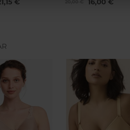
21,15 €
16,00 €
20,00 €
AR