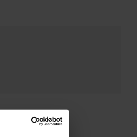
zada con un forro de tul nervado para garantizar
a. Los tirantes están afelpados por dentro y son
 su longitud.
tor que no se nota bajo la ropa. Diseñado para
atural de la mujer.