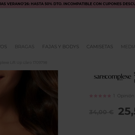
JAS VERANO'26: HASTA 50% DTO. INCOMPATIBLE CON CUPONES DESC
VOS
BRAGAS
FAJAS Y BODYS
CAMISETAS
MEDIA
lexe Lift Up c/aro 1709798
Calificación:
1
Opinión
100
100
% of
25
34,00 €