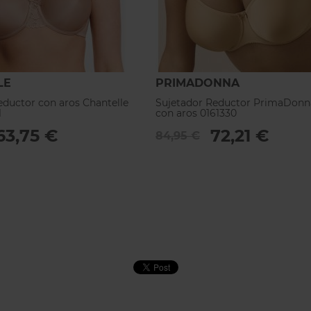
LE
PRIMADONNA
eductor con aros Chantelle
Sujetador Reductor PrimaDonn
1
con aros 0161330
63,75 €
72,21 €
84,95 €