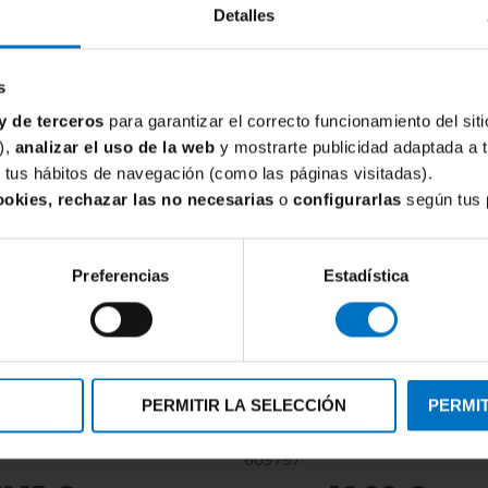
Detalles
s
y de terceros
para garantizar el correcto funcionamiento del siti
),
analizar el uso de la web
y mostrarte publicidad adaptada a 
de tus hábitos de navegación (como las páginas visitadas).
ookies, rechazar las no necesarias
o
configurarlas
según tus 
Preferencias
Estadística
PERMITIR LA SELECCIÓN
PERMIT
SANS COMPLEXE
 Brislip Esencial 31184 (Pack
Braga Sans Complexe Essential 
609797