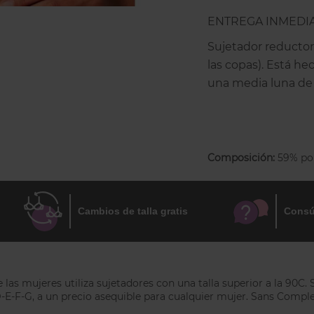
ENTREGA INMEDI
Sujetador reductor 
las copas). Está h
una media luna de t
toque de diseño al
pecho sin que se n
lateral.
Composición:
59% pol
Su patrón es muy f
natural y redondea
reduce el volumen 
Cambios de talla gratis
Consú
Las copas son de d
ballenas en los late
movimiento del suj
as mujeres utiliza sujetadores con una talla superior a la 90C.
La espalda tiene c
E-F-G, a un precio asequible para cualquier mujer. Sans Complexe
estos se caigan, el