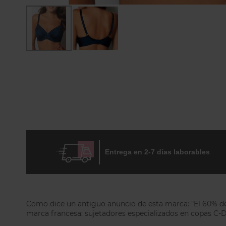
Skip
to
the
beginning
of
the
images
gallery
Entrega en 2-7 días laborables
Como dice un antiguo anuncio de esta marca: "El 60% de l
marca francesa: sujetadores especializados en copas C-D-