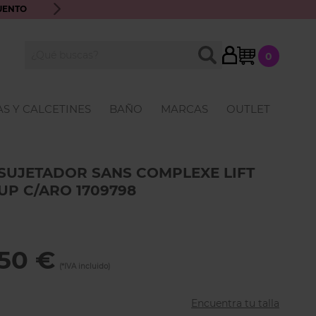
UENTO
ENVÍO GRATIS A PARTIR DE 70€ · ATENCIÓN PERSONALIZ
My Cart
BUSCAR
0
Buscar
S Y CALCETINES
BAÑO
MARCAS
OUTLET
SUJETADOR SANS COMPLEXE LIFT
UP C/ARO 1709798
,50 €
Encuentra tu talla