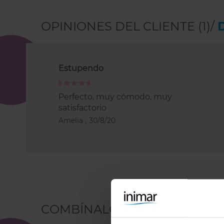
OPINIONES DEL CLIENTE (1)/
Estupendo
100%
Perfecto, muy cómodo, muy
satisfactorio
Amelia ,
30/8/20
COMBÍNALO CON