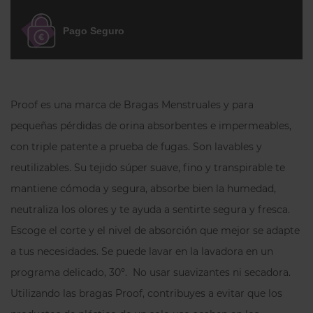
Sudoración
Pago Seguro
Neutralizar olores.
Proof ha sido rigurosamente testado en
laboratorios de acuerdo con STANDARD
Proof es una marca de Bragas Menstruales y para
100 de OEKO-TEX®. Libre de PFOAs,
pequeñas pérdidas de orina absorbentes e impermeables,
plomo, ftalatos. Materiales principales:
con triple patente a prueba de fugas. Son lavables y
algodón, spandex, polyester, nylon
(trazas). Bueno para ti y para el medio
reutilizables. Su tejido súper suave, fino y transpirable te
ambiente: Cambiarse a la ropa interior
mantiene cómoda y segura, absorbe bien la humedad,
Proof puede reducir o reemplazar el uso
neutraliza los olores y te ayuda a sentirte segura y fresca.
de tampones, compresas, y productos
Escoge el corte y el nivel de absorción que mejor se adapte
para la incontinencia, y de esta forma
a tus necesidades. Se puede lavar en la lavadora en un
utilizar menos plástico que acaba en los
programa delicado, 30º. No usar suavizantes ni secadora.
mares y los vertederos. Los tampones y
Utilizando las bragas Proof, contribuyes a evitar que los
compresas ocupan el 7% de los
vertederos mundiales Y TARDAN HASTA