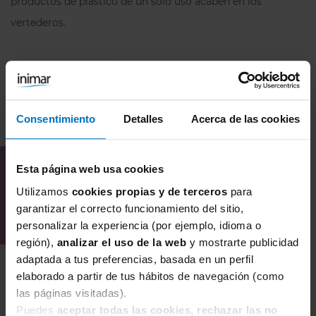
productos de plástico de un solo uso acaben en los
500 AÑOS EN DESAPARECER. Ya va
vertederos.
siendo hora de que hagamos algo para
solucionar los años de desechables y
desechos. Como cuidar tu ropa interior:
Aclarar con agua fría, lavar en maquina
con detergentes delicados, no utilizar
Consentimiento
Detalles
Acerca de las cookies
suavizante, no usar secadora, no planchar.
OPINIONES DEL CLIENTE (0)/
DEJA TU OPINIÓN
Esta página web usa cookies
Utilizamos
cookies propias y de terceros
para
garantizar el correcto funcionamiento del sitio,
Todavía no hay opiniones sobre este producto
personalizar la experiencia (por ejemplo, idioma o
región),
analizar el uso de la web
y mostrarte publicidad
adaptada a tus preferencias, basada en un perfil
elaborado a partir de tus hábitos de navegación (como
las páginas visitadas).
Puedes
aceptar todas las cookies, rechazar las no