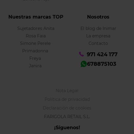
Nuestras marcas TOP
Nosotros
Sujetadores Anita
El blog de Inimar
Rosa Faia
La empresa
Simone Perele
Contacto
Primadonna
971 424 177
Freya
678875103
Janira
Nota Legal
Política de privacidad
Declaración de cookies
FARIGOLA RETAIL S.L.
¡Síguenos!