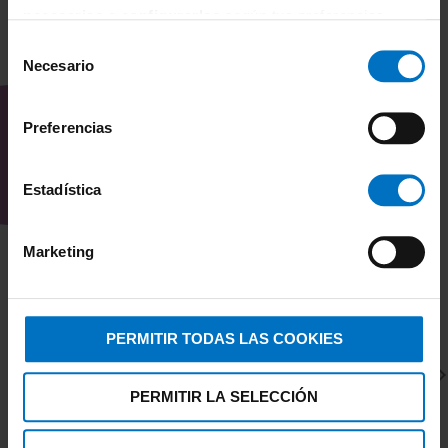
necesarias
o
configurarlas
según tus preferencias.
Selección
TAMBIÉN TE PUEDE
Necesario
de
INTERESAR
consentimiento
Preferencias
Estadística
Marketing
PERMITIR TODAS LAS COOKIES
PERMITIR LA SELECCIÓN