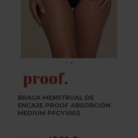
Skip
to
the
beginning
of
BRAGA MENSTRUAL DE
the
ENCAJE PROOF ABSORCIÓN
images
gallery
MEDIUM PFCY1002