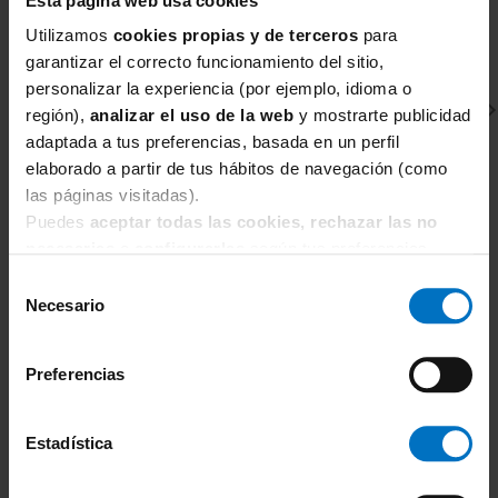
Esta página web usa cookies
Utilizamos
cookies propias y de terceros
para
garantizar el correcto funcionamiento del sitio,
personalizar la experiencia (por ejemplo, idioma o
región),
analizar el uso de la web
y mostrarte publicidad
adaptada a tus preferencias, basada en un perfil
elaborado a partir de tus hábitos de navegación (como
las páginas visitadas).
Puedes
aceptar todas las cookies, rechazar las no
necesarias
o
configurarlas
según tus preferencias.
ELOMI
E
Sujetador Balconet con relleno Elomi Teagan Padded
Su
Selección
EL302615
E
Necesario
de
63,71 €
74,95 €
7
consentimiento
Preferencias
Estadística