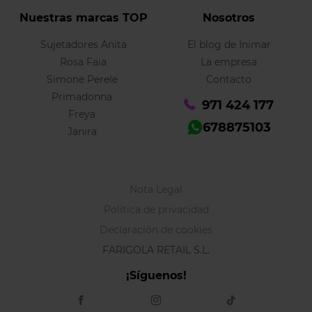
Nuestras marcas TOP
Nosotros
Sujetadores Anita
El blog de Inimar
Rosa Faia
La empresa
Simone Perele
Contacto
Primadonna
971 424 177
Freya
678875103
Janira
Nota Legal
Política de privacidad
Declaración de cookies
FARIGOLA RETAIL S.L.
¡Síguenos!