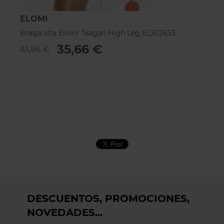
ELOMI
F
Braga alta Elomi Teagan High Leg EL302653
Ta
35,66 €
41,95 €
1
DESCUENTOS, PROMOCIONES,
NOVEDADES...