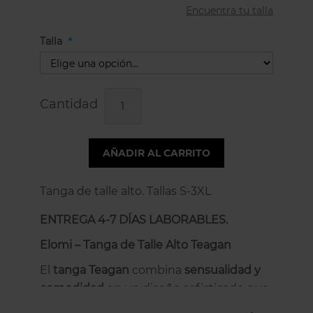
Encuentra tu talla
Talla
Cantidad
AÑADIR AL CARRITO
Tanga de talle alto. Tallas S-3XL
ENTREGA 4-7 DÍAS LABORABLES.
Elomi – Tanga de Talle Alto Teagan
El
tanga Teagan
combina
sensualidad y
comodidad
en un diseño sofisticado que
realza la silueta y completa a la perfección