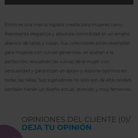
Detalles femeninos
: pequeños lazos
decorativos en la parte delantera y
trasera.
Elomi es una marca inglesa creada para mujeres curvy.
Representa elegancia y absoluta comodidad en un amplio
Un tanga
ligero, seductor y muy cómodo
,
abanico de tallas y copas. Sus colecciones están diseñadas
ideal para
completar el conjunto Teagan
y
para mujeres con curvas generosas, se ajustan a la
lucir un diseño elegante con un ajuste
perfecto.
perfección, envuelven las curvas de la mujer con
sensualidad y garantizan un apoyo y soporte óptimos en
todas las tallas. Sus sujetadores no solo son de alta calidad,
tambíen tienen un diseño actual, atrevido y muy femenino.
OPINIONES DEL CLIENTE (0)/
DEJA TU OPINIÓN