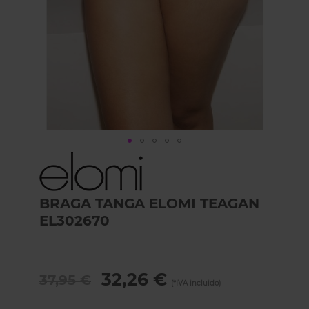
Skip
to
the
beginning
BRAGA TANGA ELOMI TEAGAN
of
EL302670
the
images
gallery
32,26 €
37,95 €