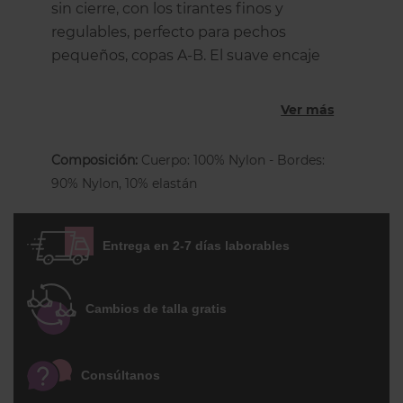
sin cierre, con los tirantes finos y
regulables, perfecto para pechos
pequeños, copas A-B. El suave encaje
elástico mantiene la forma natural de tu
pecho dándole una sujeción y apoyo
Ver más
ligeros. Con este bralette irás muy
cómoda y atractiva! No tiene cierre, se
Composición:
Cuerpo: 100% Nylon - Bordes:
desliza por la cabeza y los tirantes se
90% Nylon, 10% elastán
ajustan con un aplique de plástico, no
tiene ninguna pieza metálica. Un éxito de
ventas gracias a sus acabados
Entrega en 2-7 días laborables
impecables y a su corte sensual y
favorecedor. ENTREGA EN 3-5 DÍAS
Cambios de talla gratis
LABORABLES
Consúltanos