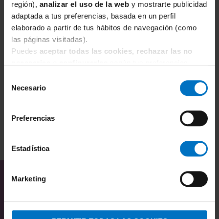
región),
analizar el uso de la web
y mostrarte publicidad
adaptada a tus preferencias, basada en un perfil
HANKY PANKY
elaborado a partir de tus hábitos de navegación (como
Culotte encaje Hanky Panky BoyShort 4812
las páginas visitadas).
Puedes
aceptar todas las cookies, rechazar las no
35,10 €
39,00 €
necesarias
o
configurarlas
según tus preferencias.
Selección
Necesario
de
consentimiento
Preferencias
Estadística
TAMBIÉN TE PUEDE
INTERESAR
Marketing