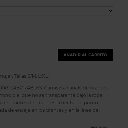
AÑADIR AL CARRITO
ujer. Tallas S/M, L/XL.
ÍAS LABORABLES. Camiseta canalé de tirantes
tono piel que no se transparenta bajo la ropa
ta de tirantes de mujer está hecha de punto
a de encaje en los tirantes y en la línea del
elástica, adaptable y muy cómoda, no tiene
ni etiquetas que molesten, la información está
Ver más