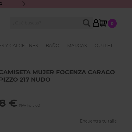
O
ENVÍO GRATIS A PARTIR DE 70€ · ATENCIÓN PERSONALIZ
My Cart
BUSCAR
0
Buscar
S Y CALCETINES
BAÑO
MARCAS
OUTLET
CAMISETA MUJER FOCENZA CARACO
PIZZO 217 NUDO
48 €
Encuentra tu talla