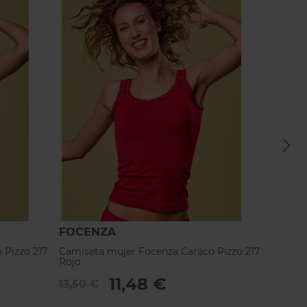
FOCENZA
FOCE
 Pizzo 217
Camiseta mujer Focenza Caraco Pizzo 217
Camise
Rojo
Negro
11,48 €
13,50 €
13,50 