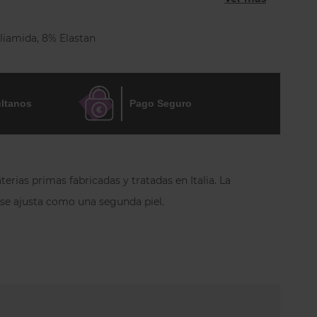
a tela. Es perfecta tanto como camiseta interior
ante y versátil.
liamida, 8% Elastan
ltanos
Pago Seguro
erias primas fabricadas y tratadas en Italia.
La
e se ajusta como una segunda piel.