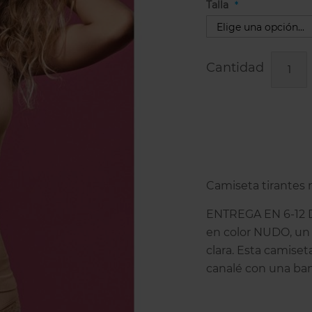
Talla
Cantidad
Camiseta tirantes m
ENTREGA EN 6-12 D
en color NUDO, un 
clara. Esta camise
canalé con una band
escote. Es suave, 
costuras laterales 