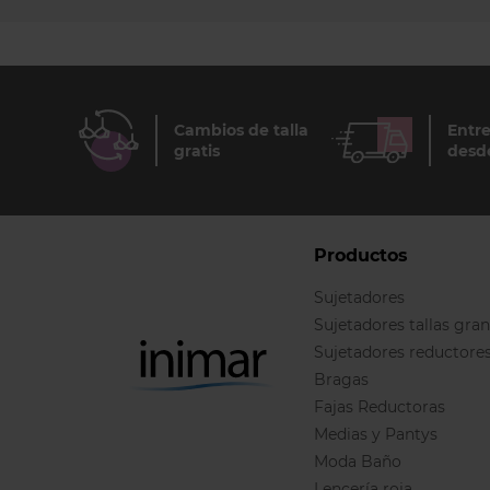
Cambios de talla
Entre
gratis
desd
Productos
Sujetadores
Sujetadores tallas gra
Sujetadores reductore
Bragas
Fajas Reductoras
Medias y Pantys
Moda Baño
Lencería roja