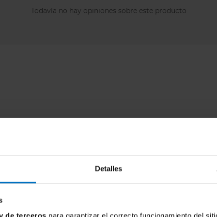
Todavía no hay opiniones sobre este producto
Detalles
s
y de terceros
para garantizar el correcto funcionamiento del siti