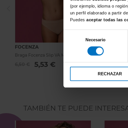
(por ejemplo, idioma o región
un perfil elaborado a partir 
Puedes
aceptar todas las c
Selección
Necesario
de
consentimiento
FOCENZA
FOCENZA
Braga Focenza Slip VA Micro 113-Nudo
Brasileña F
5,53 €
8
6,50 €
10,25 €
RECHAZAR
TAMBIÉN TE PUEDE INTERES