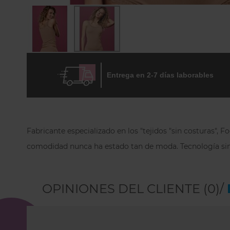
Skip
to
Entrega en 2-7 días laborables
the
beginning
of
the
images
gallery
Fabricante especializado en los "tejidos "sin costuras",
comodidad nunca ha estado tan de moda.
Tecnología sin
OPINIONES DEL CLIENTE (0)/