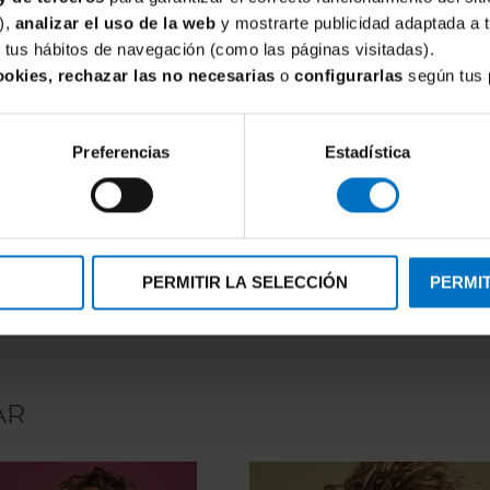
),
analizar el uso de la web
y mostrarte publicidad adaptada a 
de tus hábitos de navegación (como las páginas visitadas).
ookies, rechazar las no necesarias
o
configurarlas
según tus 
Preferencias
Estadística
FOCENZA
ocenza Encaje 146-nudo
Tanga Focenza Micro 102-Nudo
,71 €
5,02 €
5,90 €
PERMITIR LA SELECCIÓN
PERMIT
AR