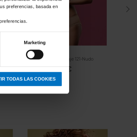
tus preferencias, basada en
preferencias.
Marketing
FOCENZA
FOCE
Braga Focenza Encaje 121-Nudo
Braga 
7,44 €
8,75 €
6,90 
IR TODAS LAS COOKIES