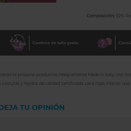
impresa en la propi
como exterior: eleg
Composición:
92% Po
Cambios de talla gratis
Consú
 Focenza te propone productos íntegramente Made in Italy, con mat
 costuras y tejidos de calidad certificada, para ropa interior qu
DEJA TU OPINIÓN