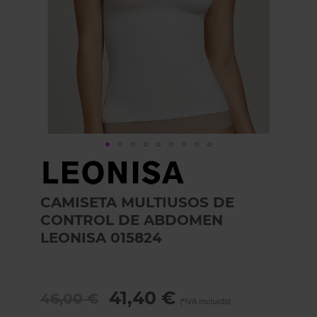
Skip
to
the
CAMISETA MULTIUSOS DE
beginning
of
CONTROL DE ABDOMEN
the
LEONISA 015824
images
gallery
41,40 €
46,00 €