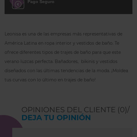
Pago Seguro
No aplana el pecho ¡escote
irresistible!
Estiliza tu torso gracias a su poder
Leonisa es una de las empresas más representativas de
doble capa: tela lisa + PowerSlim.
América Latina en ropa interior y vestidos de baño. Te
¡Elige el escote que más te gusta!
ofrece diferentes tipos de trajes de baño para que este
Con cuello en v o cuello redondo.
verano luzcas perfecta. Bañadores, bikinis y vestidos
Úsala como ropa interior o con tus
diseñados con las últimas tendencias de la moda. ¡Moldea
looks de exterior.
tus curvas con lo último en trajes de baño!
Producida de manera sostenible en
Colombia, bajo prácticas laborales
justas.
OPINIONES DEL CLIENTE (0)/
Composición: 78% poliamida, 22%
DEJA TU OPINIÓN
elastano. Composición forro: 85%
poliamida, 15% elastano.