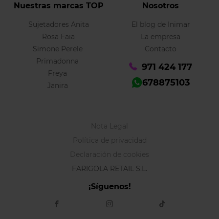
Nuestras marcas TOP
Nosotros
Sujetadores Anita
El blog de Inimar
Rosa Faia
La empresa
Simone Perele
Contacto
Primadonna
971 424 177
Freya
678875103
Janira
Nota Legal
Política de privacidad
Declaración de cookies
FARIGOLA RETAIL S.L.
¡Síguenos!