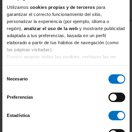
Utilizamos
cookies propias y de terceros
para
garantizar el correcto funcionamiento del sitio,
personalizar la experiencia (por ejemplo, idioma o
región),
analizar el uso de la web
y mostrarte publicidad
adaptada a tus preferencias, basada en un perfil
elaborado a partir de tus hábitos de navegación (como
las páginas visitadas).
Puedes
aceptar todas las cookies, rechazar las no
CHANTELLE
R
necesarias
o
configurarlas
según tus preferencias.
Sujetador Reductor con aros Chantelle Magnifique
Su
1891
5
Selección
66,30 €
Necesario
de
78,00 €
7
consentimiento
Preferencias
Estadística