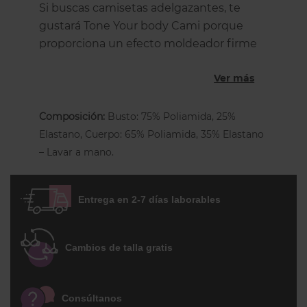
Si buscas camisetas adelgazantes, te
gustará Tone Your body Cami porque
proporciona un efecto moldeador firme
en abdomen, cintura y espalda mientras
Ver más
que la zona del pecho no tiene
compresión para no aplastarlo. La
camiseta está hecha de un tejido firme y
Composición:
Busto: 75% Poliamida, 25%
ligero a la vez, y tiene un acabado sin
Elastano, Cuerpo: 65% Poliamida, 35% Elastano
costuras para mayor comodidad y un
– Lavar a mano.
aspecto suave e invisible bajo la ropa
gracias al acabado sin costuras de los
Entrega en 2-7 días laborables
bordes, cortados a láser. Al no haber
tejido moldeador en el área del pecho,
evita cualquier presión o aplastamiento
Cambios de talla gratis
del busto. El top tiene tirantes finos,
ajustables a la longitud deseada. Fácil de
usar con tu propio sujetador y bajo
Consúltanos