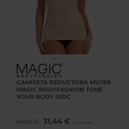
Skip
to
the
CAMISETA REDUCTORA MUJER
beginning
of
MAGIC BODYFASHION TONE
the
YOUR BODY 01DC
images
gallery
31,44 €
36,99 €