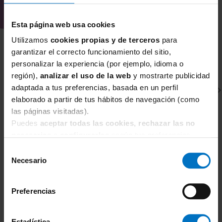
Esta página web usa cookies
Utilizamos
cookies propias y de terceros
para
garantizar el correcto funcionamiento del sitio,
personalizar la experiencia (por ejemplo, idioma o
región),
analizar el uso de la web
y mostrarte publicidad
adaptada a tus preferencias, basada en un perfil
elaborado a partir de tus hábitos de navegación (como
las páginas visitadas).
Puedes
aceptar todas las cookies, rechazar las no
necesarias
o
configurarlas
según tus preferencias.
Selección
CHANTELLE
C
Necesario
de
Braga alta invisible Chantelle Soft Stretch C2647
Br
consentimiento
C
16,92 €
19,90 €
1
Preferencias
Estadística