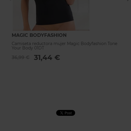
MAGIC BODYFASHION
L
Camiseta reductora mujer Magic Bodyfashion Tone
C
Your Body 01DT
0
31,44 €
36,99 €
4