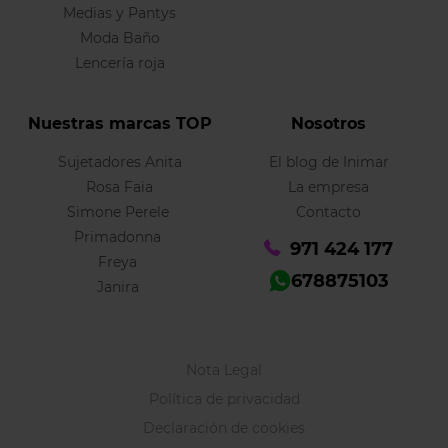
Medias y Pantys
Moda Baño
Lencería roja
Nuestras marcas TOP
Nosotros
Sujetadores Anita
El blog de Inimar
Rosa Faia
La empresa
Simone Perele
Contacto
Primadonna
971 424 177
Freya
678875103
Janira
Nota Legal
Política de privacidad
Declaración de cookies