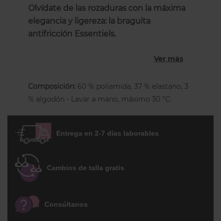
Olvídate de las rozaduras con la máxima
elegancia y ligereza: la braguita
antifricción Essentiels.
La faja pantalón de talle medio
Essentiels
Ver más
de Simone Pérèle
(Referencia 13V670) es
la solución perfecta para quienes buscan
Composición:
60 % poliamida, 37 % elastano, 3
protección y suavidad sin pasar calor.
% algodón - Lavar a mano, máximo 30 °C.
Confeccionada en un tul elástico de alta
calidad, esta prenda actúa como una
segunda piel, evitando las incómodas
Entrega en 2-7 días laborables
fricciones entre los muslos mientras
suaviza sutilmente la silueta.
Cambios de talla gratis
¿Por qué es el básico imprescindible
para tus vestidos?
Efecto Antifricción:
Su diseño largo
Consúltanos
hasta medio muslo protege la piel