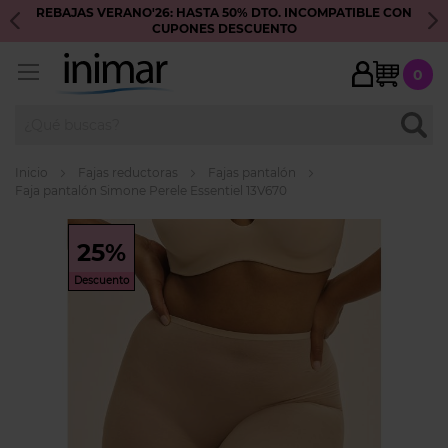
REBAJAS VERANO'26: HASTA 50% DTO. INCOMPATIBLE CON
S
CUPONES DESCUENTO
My Ca
0
BUSC
Inicio
Fajas reductoras
Fajas pantalón
Faja pantalón Simone Perele Essentiel 13V670
Skip
to
25%
the
Descuento
end
of
the
images
gallery