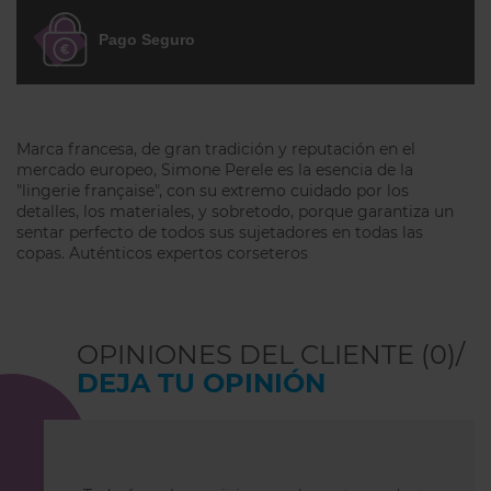
de las rozaduras, permitiéndote
caminar con total comodidad
Pago Seguro
incluso en los días más calurosos.
Tejido Transpirable:
A diferencia de
otras fajas, su tul ligero y vaporoso
Marca francesa, de gran tradición y reputación en el
no da calor, permitiendo que la piel
mercado europeo, Simone Perele es la esencia de la
respire durante todo el día.
"lingerie française", con su extremo cuidado por los
detalles, los materiales, y sobretodo, porque garantiza un
Invisibilidad Garantizada:
Gracias a su
sentar perfecto de todos sus sujetadores en todas las
copas. Auténticos expertos corseteros
acabado sin costuras y bordes de
corte limpio, es totalmente
imperceptible bajo vestidos o
pantalones ajustados.
OPINIONES DEL CLIENTE (0)/
DEJA TU OPINIÓN
Sujeción Suave:
Ofrece un control
ligero que suaviza las curvas
naturales sin oprimir, ideal para un
uso diario prolongado.