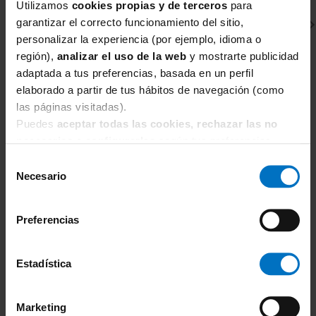
Consejo Inimar:
Si buscas evitar las
Utilizamos
cookies propias y de terceros
para
rozaduras de los muslos sin la
garantizar el correcto funcionamiento del sitio,
sensación de llevar una faja de
personalizar la experiencia (por ejemplo, idioma o
compresión fuerte, este modelo es tu
región),
analizar el uso de la web
y mostrarte publicidad
adaptada a tus preferencias, basada en un perfil
mejor elección. Es tan ligera que
elaborado a partir de tus hábitos de navegación (como
olvidarás que la llevas puesta.
las páginas visitadas).
SIMONE PERELE
S
Puedes
aceptar todas las cookies, rechazar las no
Sujetador con relleno escotado Simone Pérèle
Su
necesarias
o
configurarlas
según tus preferencias.
Essentiel 13V363
Es
Selección
55,25 €
65,00 €
6
Necesario
de
consentimiento
Preferencias
Estadística
TAMBIÉN TE PUEDE
Marketing