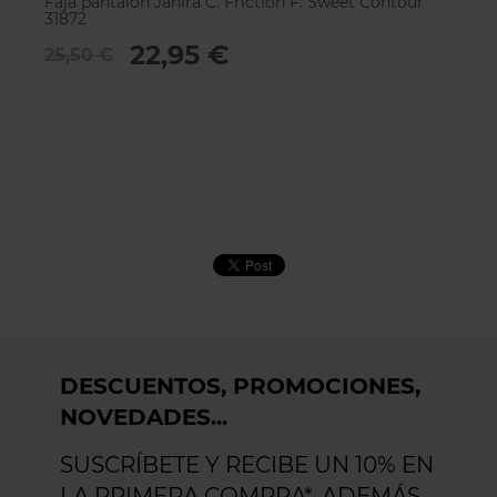
Faja pantalon Janira C. Friction F. Sweet Contour
Sh
31872
2
22,95 €
25,50 €
DESCUENTOS, PROMOCIONES,
NOVEDADES...
SUSCRÍBETE Y RECIBE UN 10% EN
LA PRIMERA COMPRA*. ADEMÁS