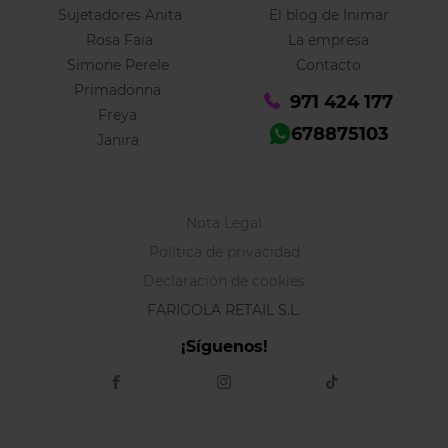
Sujetadores Anita
El blog de Inimar
Rosa Faia
La empresa
Simone Perele
Contacto
Primadonna
971 424 177
Freya
678875103
Janira
Nota Legal
Política de privacidad
Declaración de cookies
FARIGOLA RETAIL S.L.
¡Síguenos!