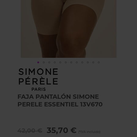
Skip
to
the
beginning
of
FAJA PANTALÓN SIMONE
the
PERELE ESSENTIEL 13V670
images
gallery
35,70 €
42,00 €