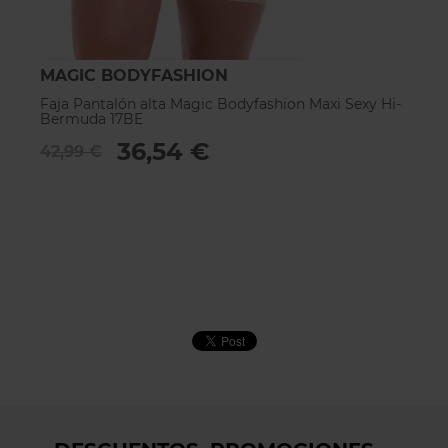
MAGIC BODYFASHION
S
Faja Pantalón alta Magic Bodyfashion Maxi Sexy Hi-
Fa
Bermuda 17BE
7
36,54 €
42,99 €