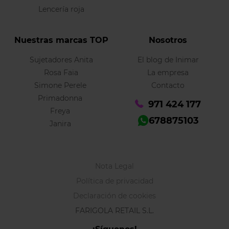
Lencería roja
Nuestras marcas TOP
Nosotros
Sujetadores Anita
El blog de Inimar
Rosa Faia
La empresa
Simone Perele
Contacto
Primadonna
971 424 177
Freya
678875103
Janira
Nota Legal
Política de privacidad
Declaración de cookies
FARIGOLA RETAIL S.L.