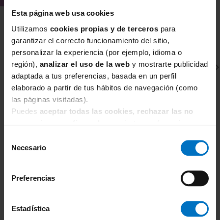
Refuerzo interno en algodón 100%
Esta página web usa cookies
para más comodidad.
Utilizamos
cookies propias y de terceros
para
Moldea y realza los glúteos para que
garantizar el correcto funcionamiento del sitio,
se vean mucho más redondeados.
personalizar la experiencia (por ejemplo, idioma o
región),
analizar el uso de la web
y mostrarte publicidad
Cuenta con ojales en espalda para
adaptada a tus preferencias, basada en un perfil
abrochar las tirantes del sujetador.
elaborado a partir de tus hábitos de navegación (como
Producido de manera sostenible en
las páginas visitadas).
Colombia, bajo prácticas laborales
Puedes
aceptar todas las cookies, rechazar las no
justas.
necesarias
o
configurarlas
según tus preferencias.
PRIMADONNA
E
Selección
Composición: 61% poliamida, 38%
Sujetador Reductor PrimaDonna Satin con aros
Su
Necesario
de
0161330
M
elastano, 1% silicona. Composición
consentimiento
72,21 €
forro: 61% poliamida, 39% elastano.
84,95 €
6
Preferencias
Por razones de higiene no se admiten
devoluciones ni cambios
Estadística