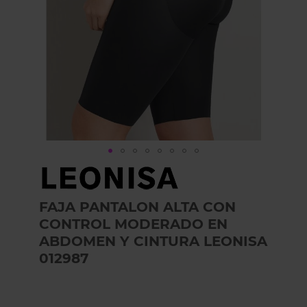
Skip
to
the
FAJA PANTALON ALTA CON
beginning
of
CONTROL MODERADO EN
the
ABDOMEN Y CINTURA LEONISA
images
012987
gallery