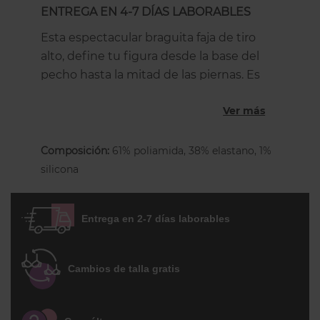
ENTREGA EN 4-7 DÍAS LABORABLES
Esta espectacular braguita faja de tiro
alto, define tu figura desde la base del
pecho hasta la mitad de las piernas. Es
ultra suave, te encantará la sensación al
Ver más
contacto con tu piel. Está elaborada en
DuraFit: un material que moldea y ejerce
control en tu cuerpo con total confort,
Composición:
61% poliamida, 38% elastano, 1%
además tiene una segunda capa interna
silicona
de Durafit en el abdomen y laterales de
cintura ejerciendo control moderado en
Entrega en 2-7 días laborables
estas zonas definiendo aún más tus
curvas. En la parte superior, cuenta con
un elástico antideslizante para que la
Cambios de talla gratis
prenda se mantenga siempre en su
lugar.