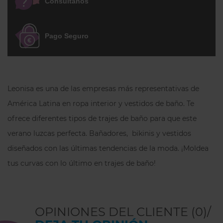
Consúltanos
Sin costuras en las piernas para darle una
apariencia invisible. Refuerzo interno en
algodón 100% para más comodidad.
Pago Seguro
Cuenta con ojales en espalda para
abrochar los tirantes del sujetador. Los
cortes que bordean los glúteos y su
elástico recogido en el centro, logran un
Leonisa es una de las empresas más representativas de
efecto más redondeado y una
América Latina en ropa interior y vestidos de baño. Te
modelación perfecta ¡Te sorprenderás!
ofrece diferentes tipos de trajes de baño para que este
Ideal para complementar tu look bajo tus
vestidos, faldas, jeans o pantalones. Úsala
verano luzcas perfecta. Bañadores, bikinis y vestidos
con tu sujetador favorito todos los días.
diseñados con las últimas tendencias de la moda. ¡Moldea
¡Moldea y estiliza tu silueta como por arte
tus curvas con lo último en trajes de baño!
de magia!
Detalles de la faja pantalçon de talle
alto:
OPINIONES DEL CLIENTE (0)/
¡Una figura estilizada como por arte