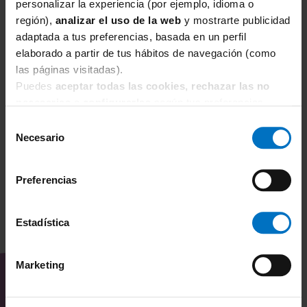
personalizar la experiencia (por ejemplo, idioma o
región),
analizar el uso de la web
y mostrarte publicidad
adaptada a tus preferencias, basada en un perfil
SANS COMPLEXE
P
elaborado a partir de tus hábitos de navegación (como
las páginas visitadas).
Sujetador Sans Complexe Lift Up c/aro 1709798
S
0
Puedes
aceptar todas las cookies, rechazar las no
25,50 €
34,00 €
necesarias
o
configurarlas
según tus preferencias.
8
Selección
Necesario
de
consentimiento
Preferencias
Estadística
TAMBIÉN TE PUEDE
INTERESAR
Marketing