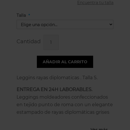
Encuentra tu talla
Talla
Cantidad
AÑADIR AL CARRITO
Leggins rayas diplomaticas . Talla S.
ENTREGA EN 24H LABORABLES.
Leggings moldeadores confeccionados
en tejido punto de roma con un elegante
estampado de rayas diplomáticas grises
sobre un fondo negro. Este leggins está
acabado con una cintura de goma que
Ver más