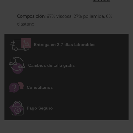
presiona sin oprimir y tiene bolsillos
falsos. Un legging funcional y muy
Composición:
67% viscosa, 27% poliamida, 6%
cómodo ideal para la temporada otoño-
elastano.
invierno.
Entrega en 2-7 días laborables
Cambios de talla gratis
Consúltanos
Pago Seguro