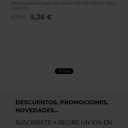
Minimedia Pompea Microfibra 50D 90-740750 (Pack
M
2 pares)
3
5,36 €
6,30 €
DESCUENTOS, PROMOCIONES,
NOVEDADES...
SUSCRÍBETE Y RECIBE UN 10% EN