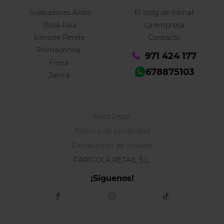
Sujetadores Anita
El blog de Inimar
Rosa Faia
La empresa
Simone Perele
Contacto
Primadonna
971 424 177
Freya
678875103
Janira
Nota Legal
Política de privacidad
Declaración de cookies
FARIGOLA RETAIL S.L.
¡Síguenos!