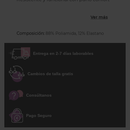
que no aprieta. Puntera reforzada
invisible. Una media corta perfecta para
Ver más
las mujeres que buscan comodidad para
el día a día. Viene en un paquete de 2
Composición:
88% Poliamida, 12% Elastano
pares indivisible.
Entrega en 2-7 días laborables
Cambios de talla gratis
Consúltanos
Pago Seguro