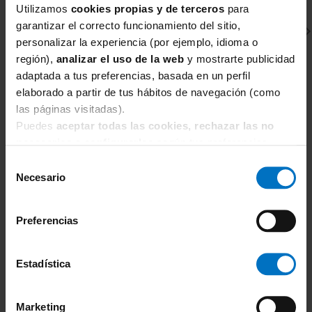
Utilizamos
cookies propias y de terceros
para
garantizar el correcto funcionamiento del sitio,
personalizar la experiencia (por ejemplo, idioma o
región),
analizar el uso de la web
y mostrarte publicidad
adaptada a tus preferencias, basada en un perfil
elaborado a partir de tus hábitos de navegación (como
las páginas visitadas).
SIMONE PERELE
C
Puedes
aceptar todas las cookies, rechazar las no
Sujetador con relleno Spacer Corbeille Simone Pérèle
Br
necesarias
o
configurarlas
según tus preferencias.
Andora 131343
C
Selección
68,00 €
80,00 €
1
Necesario
de
consentimiento
Preferencias
Estadística
TAMBIÉN TE PUEDE
Marketing