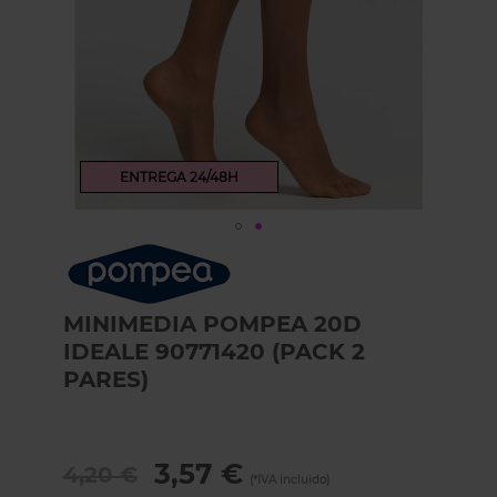
ENTREGA 24/48H
Skip
to
the
beginning
MINIMEDIA POMPEA 20D
of
IDEALE 90771420 (PACK 2
the
PARES)
images
gallery
3,57 €
4,20 €