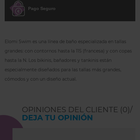
totalmente forrada
para aportar
Pago Seguro
comodidad y suavizar la forma del
abdomen y las caderas, ofreciendo un
ajuste seguro y agradable al contacto con
la piel.
Elomi Swim es una línea de baño especializada en tallas
En
Inimar.com
, la primera talla indicada
grandes: con contornos hasta la 115 (francesa) y con copas
corresponde a la
talla española/francesa
hasta la N. Los bikinis, bañadores y tankinis están
(ESP/FR)
y entre paréntesis a su
especialmente diseñados para las tallas más grandes,
equivalencia
europea (EU)
. Las bragas de
cómodos y con un diseño actual.
Elomi Swim suelen
tallar bastante
grandes
, por lo que normalmente
recomendamos considerar hasta
dos
tallas menos
. Al ser Elomi una marca
OPINIONES DEL CLIENTE (0)/
inglesa con tallaje distinto al europeo, si
DEJA TU OPINIÓN
no la conoces, podemos asesorarte
personalmente.