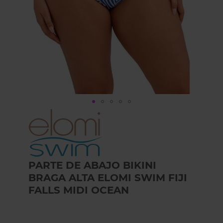
Skip
to
the
beginning
of
the
PARTE DE ABAJO BIKINI
images
BRAGA ALTA ELOMI SWIM FIJI
gallery
FALLS MIDI OCEAN