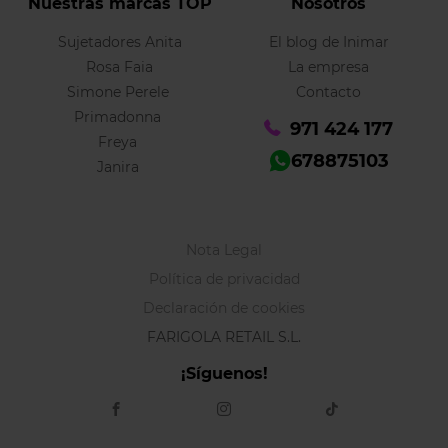
Nuestras marcas TOP
Nosotros
Sujetadores Anita
El blog de Inimar
Rosa Faia
La empresa
Simone Perele
Contacto
Primadonna
971 424 177
Freya
678875103
Janira
Nota Legal
Política de privacidad
Declaración de cookies
FARIGOLA RETAIL S.L.
¡Síguenos!