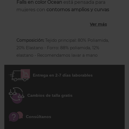
Falls en color Ocean
está pensada para
mujeres con
contornos amplios y curvas
generosas
que buscan una prenda
Ver más
cómoda, con buena cobertura y un
diseño que realza la figura con estilo.
Composición:
Tejido principal: 80% Poliamida,
Esta braga de tiro medio llega hasta el
20% Elastano - Forro: 88% poliamida, 12%
ombligo y combina un estampado
elastano - Recomendamos lavar a mano
original en
azul celeste y blanco
que
recuerda a las olas y la energía del mar,
aportando frescura y personalidad al
Entrega en 2-7 días laborables
conjunto. El corte de las piernas es
ligeramente más alto para favorecer la
silueta y ofrecer un efecto estilizador.
Cambios de talla gratis
Confeccionada en
tejido LYCRA® XTRA
LIFE™
, resistente al cloro, al sol y a las
Consúltanos
cremas solares, la braga mantiene su
forma y color durante más tiempo. Está