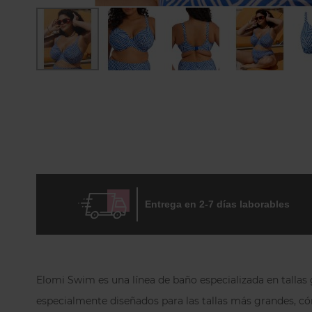
Skip
to
the
beginning
of
the
images
gallery
Entrega en 2-7 días laborables
Elomi Swim es una línea de baño especializada en tallas g
especialmente diseñados para las tallas más grandes, c