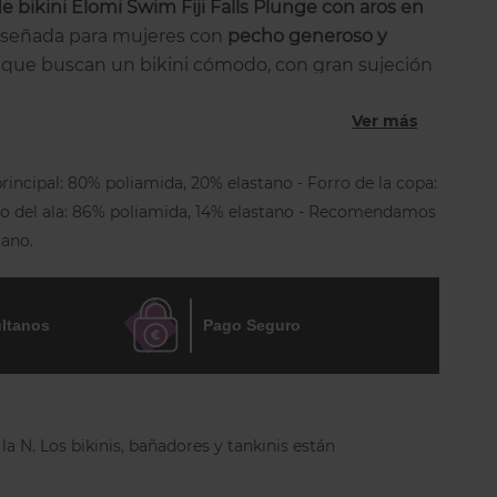
de bikini Elomi Swim Fiji Falls Plunge con aros en
iseñada para mujeres con
pecho generoso y
que buscan un bikini cómodo, con gran sujeción
edor que realza la figura con naturalidad.
Ver más
 con
aros y sin relleno
presenta un escote plunge
 y eleva el pecho, estilizando la silueta y
principal: 80% poliamida, 20% elastano - Forro de la copa:
a adelante. Las copas divididas en secciones,
ro del ala: 86% poliamida, 14% elastano - Recomendamos
ro, ofrecen un soporte firme incluso en tallas
ano.
na forma redondeada y elegante. El
estampado
de
ul celeste y blanco
inspirado en el océano aporta
idad al diseño.
ltanos
Pago Seguro
tejido ligero LYCRA® XTRA LIFE™
, resistente al
es y lavados frecuentes, el top está totalmente
r comodidad y seguridad. Los
tirantes ajustables
 personalizado, mientras que el
escote elástico y
a N. Los bikinis, bañadores y tankinis están
imenea reforzada con Powernet
garantizan
ad. Incluye un cierre trasero de clip práctico y