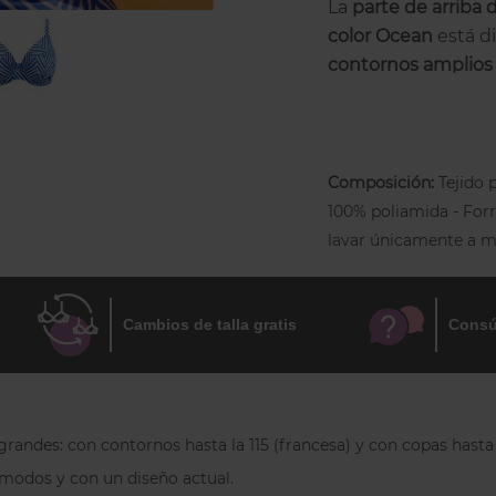
La
parte de arriba 
color Ocean
está d
contornos amplios
y un escote favorec
Este top de bikini
profundo que centra
Composición:
Tejido 
proyectándolo haci
100% poliamida - For
combinadas con el a
lavar únicamente a m
grandes y crean u
espiga en tonos
az
frescura y personal
Cambios de talla gratis
Consú
Confeccionado en
cloro, cremas solar
forrado para mayo
permiten un ajuste
randes: con contornos hasta la 115 (francesa) y con copas hasta l
la espalda tipo ch
ómodos y con un diseño actual.
sujeción y estabilid