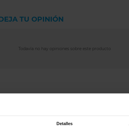
seguro.
En
Inimar.com
, la
DEJA TU OPINIÓN
española/francesa 
europea (EU)
. Elo
normalmente hay q
sujetadores Elomi.
Todavía no hay opiniones sobre este producto
con nosotras y te 
Preguntas 
¿Por qué el top 
entre nuestras c
Porque combina 
firme, adaptándos
durante todo el día
¿Para quién es p
Detalles