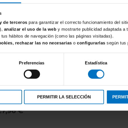
Para mujeres con
p
un top con soporte
s
que estilice la figur
y de terceros
para garantizar el correcto funcionamiento del siti
¿Con qué combina
),
analizar el uso de la web
y mostrarte publicidad adaptada a 
de tus hábitos de navegación (como las páginas visitadas).
Se combina ideal
ookies, rechazar las no necesarias
o
configurarlas
según tus 
misma colección o 
equilibrado y actua
¿Por qué compra
Preferencias
Estadística
En
Inimar
estamos 
modelos de alta su
que funcionan en 
WIM
sobre tallaje y ajust
PERMITIR LA SELECCIÓN
PERMIT
jo Bikini Elomi Swim Fiji Falls
Si buscas un top d
27,96 €
favorecedor
, este
opción práctica y e