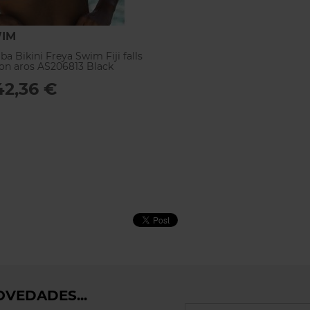
WIM
iba Bikini Freya Swim Fiji falls
on aros AS206813 Black
42,36 €
VEDADES...