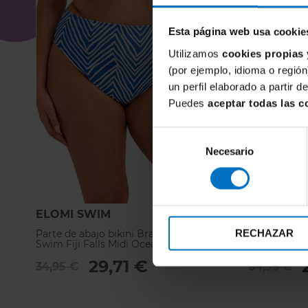
Esta página web usa cookie
Utilizamos
cookies propias 
(por ejemplo, idioma o región
un perfil elaborado a partir 
Puedes
aceptar todas las c
Selección
Necesario
de
consentimiento
ELOMI SWIM
ELOMI S
RECHAZAR
Parte de abajo bikini Braga alta Elomi
Parte de aba
Swim Fiji Falls Midi Ocean
Midi Black
29,71 €
34,95 €
34,95 €