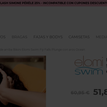
FLASH SIMONE PÉRÈLE 25% - INCOMPATIBLE CON CUPONES DESCUENT
VOS
BRAGAS
FAJAS Y BODYS
CAMISETAS
MEDIA
de arriba Bikini Elomi Swim Fiji Falls Plunge con aros Ocean
51,
60,95 €