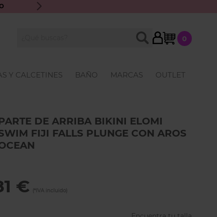
O
ENVÍO GRATIS A PARTIR DE 70€ · ATENCIÓN PERSONALIZ
My Cart
BUSCAR
0
Buscar
S Y CALCETINES
BAÑO
MARCAS
OUTLET
PARTE DE ARRIBA BIKINI ELOMI
SWIM FIJI FALLS PLUNGE CON AROS
OCEAN
81 €
Encuentra tu talla