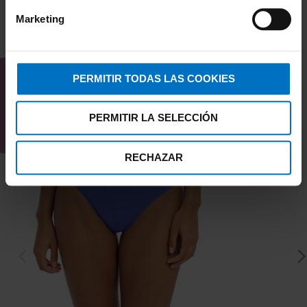
que buscas.
Marketing
Si buscas una braguita de bikini cómoda,
TAMBIÉN TE PUEDE
favorecedora y con un diseño que estilice
INTERESAR
de forma natural, Freya Swim Jewel Cove
PERMITIR TODAS LAS COOKIES
Plain Moonstone es una opción muy
versátil dentro de la colección Freya
PERMITIR LA SELECCIÓN
Swim.
RECHAZAR