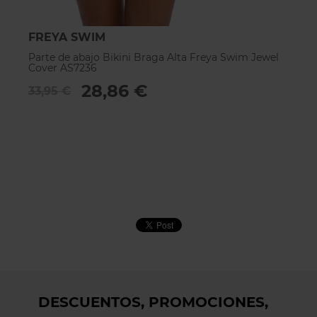
FREYA SWIM
F
Parte de abajo Bikini Braga Alta Freya Swim Jewel
Pa
Cover AS7236
A
28,86 €
33,95 €
2
DESCUENTOS, PROMOCIONES,