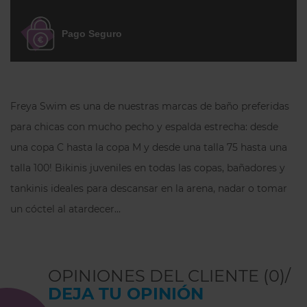
comodidad sin resultar excesivamente
cerrada.
Pago Seguro
La braguita está
totalmente forrada
y
cuenta con un refuerzo adicional en la
zona íntima para una sensación más
Freya Swim es una de nuestras marcas de baño preferidas
agradable durante el uso. Las costuras
discretas permiten un acabado más
para chicas con mucho pecho y espalda estrecha: desde
limpio sobre el cuerpo. Además, el tejido
una copa C hasta la copa M y desde una talla 75 hasta una
Xtra Life Lycra
ayuda a conservar mejor la
talla 100! Bikinis juveniles en todas las copas, bañadores y
elasticidad, la forma y el color frente al
tankinis ideales para descansar en la arena, nadar o tomar
cloro, el sol y las cremas solares.
un cóctel al atardecer…
Importante sobre la talla:
las braguitas de
bikini Freya Swim suelen tallar algo
amplias, por lo que habitualmente
OPINIONES DEL CLIENTE (0)/
recomendamos escoger
una talla menos
DEJA TU OPINIÓN
de la habitual.