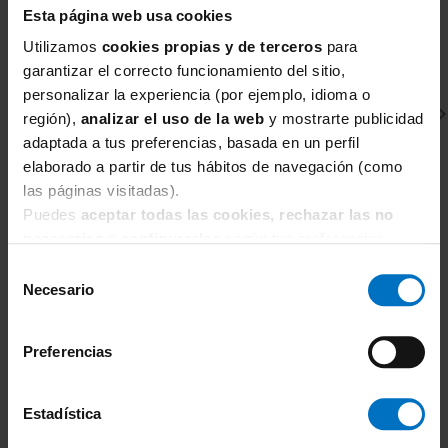
Esta página web usa cookies
Freya Swim Jewel Cove Plain
Moonstone?
Utilizamos
cookies propias y de terceros
para
Combina muy bien con los tops Jewel
garantizar el correcto funcionamiento del sitio,
Cove de la misma colección y con
personalizar la experiencia (por ejemplo, idioma o
región),
analizar el uso de la web
y mostrarte publicidad
prendas de playa en tonos blancos, arena
adaptada a tus preferencias, basada en un perfil
o turquesa para un look veraniego fresco
elaborado a partir de tus hábitos de navegación (como
y equilibrado.
las páginas visitadas).
¿Por qué comprar la braga alta
Puedes
aceptar todas las cookies, rechazar las no
Freya Swim Jewel Cove Plain
necesarias
o
configurarlas
según tus preferencias.
FREYA SWIM
F
Moonstone en Inimar?
Parte de arriba Bikini Freya Swim Jewel Cove
Pa
Selección
En Inimar estamos especializadas en
Corazón con foam AS7231 Plain Moonstone
A
Necesario
de
corsetería y baño para tallas grandes y
42,46 €
49,95 €
4
consentimiento
copas profundas. Seleccionamos
Preferencias
colecciones que priorizan el ajuste y la
comodidad real, y podemos ayudarte a
encontrar el conjunto que mejor se
Estadística
adapte a tu cuerpo y al tipo de cobertura