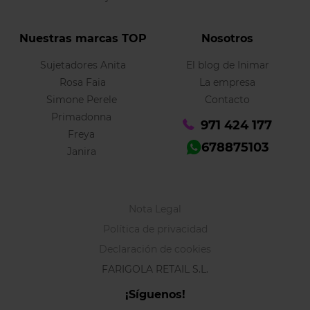
Nuestras marcas TOP
Nosotros
Sujetadores Anita
El blog de Inimar
Rosa Faia
La empresa
Simone Perele
Contacto
Primadonna
971 424 177
Freya
678875103
Janira
Nota Legal
Política de privacidad
Declaración de cookies
FARIGOLA RETAIL S.L.
¡Síguenos!