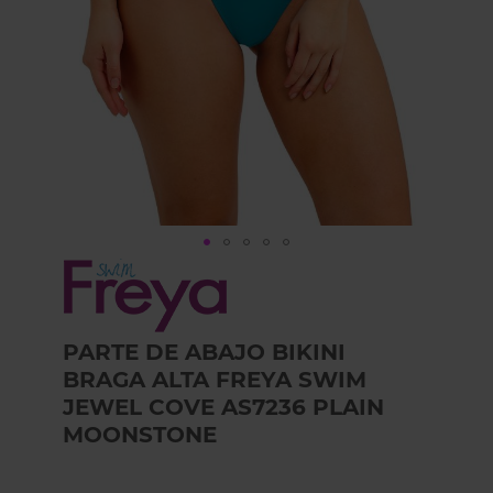
Skip
to
the
beginning
PARTE DE ABAJO BIKINI
of
the
BRAGA ALTA FREYA SWIM
images
JEWEL COVE AS7236 PLAIN
gallery
MOONSTONE