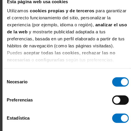
Esta página web usa cookies
Utilizamos
cookies propias y de terceros
para garantizar
el correcto funcionamiento del sitio, personalizar la
experiencia (por ejemplo, idioma o región),
analizar el uso
de la web
y mostrarte publicidad adaptada a tus
preferencias, basada en un perfil elaborado a partir de tus
hábitos de navegación (como las páginas visitadas).
Puedes
aceptar todas las cookies, rechazar las no
necesarias
o
configurarlas
según tus preferencias.
Selección
Necesario
ELOMI
WACOAL
de
Camison lencero Elomi Sachi
Camison lencero Wacoal Lace
consentimiento
Babydoll con aros EL4351
Perfection WE135009
67,11 €
68,00 €
78,95 €
80,00 €
Preferencias
Camisón corto con aros. Tallas 90-115.
Camisón corto. 2 colores. Tallas S-XXL.
Copas F-K.
Estadística