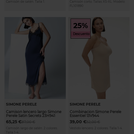
Camisón de satén. Talla 1.
Camisón corto. Tallas XS-XL. Modelo
FL101890
25%
Descuento
SIMONE PERELE
SIMONE PERELE
Camison lencero largo Simone
Combinacion Simone Perele
Perele Satin Secrets 23H941
Essentiel 13V944
65,25 €
39,00 €
87,00 €
52,00 €
Camisón largo de satén. 2 colores.
Vestido lencero. 2 colores. Talla 1-4.
Talla 1-4.