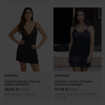
WACOAL
FANTASIE
Camisón lencero Wacoal
Camison Lencero Fantasie
Raffine WE148011
Emmaline Midnight
68,00 €
74,76 €
80,00 €
87,95 €
Camisón corto. Tallas S-XL.
Camisón corto. Tallas XS-XL. Modelo
FL102790