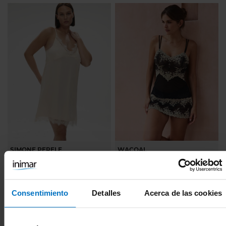
SIMONE PERELE
WACOAL
Camisón lencero Simone Perele
Camison lencero Wacoal
Satin Secrets 23H940
Embrace Lace corto WA814191
57,75 €
62,90 €
77,00 €
74,00 €
Camisón corto de satén. 2 colores.
Camisón lencero. 2 colores. Tallas S-
Consentimiento
Detalles
Acerca de las cookies
Tallas 1-4.
XXL.