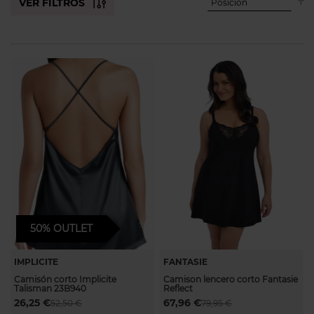
VER FILTROS
Establecer
50%
OUTLET
IMPLICITE
FANTASIE
Camisón corto Implicite
Camison lencero corto Fantasie
Talisman 23B940
Reflect
26,25 €
67,96 €
52,50 €
79,95 €