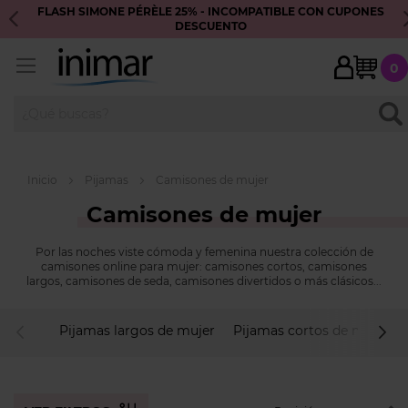
FLASH SIMONE PÉRÈLE 25% - INCOMPATIBLE CON CUPONES
E
DESCUENTO
My 
0
BUS
Inicio
Pijamas
Camisones de mujer
Camisones de mujer
Por las noches viste cómoda y femenina nuestra colección de
camisones online para mujer: camisones cortos, camisones
largos, camisones de seda, camisones divertidos o más clásicos...
Encuentra el tuyo!
Pijamas largos de mujer
Pijamas cortos de mujer
descendente
dirección