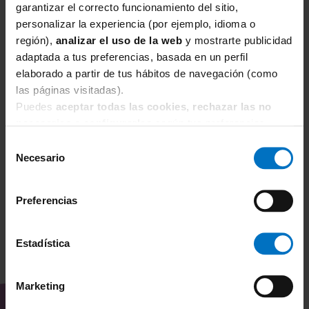
garantizar el correcto funcionamiento del sitio,
personalizar la experiencia (por ejemplo, idioma o
región),
analizar el uso de la web
y mostrarte publicidad
adaptada a tus preferencias, basada en un perfil
elaborado a partir de tus hábitos de navegación (como
SIMONE PERELE
S
las páginas visitadas).
Sujetador sin aros Simone Perele Festive Bralette
Su
Puedes
aceptar todas las cookies, rechazar las no
1E1250 Rose Ballet
Ba
necesarias
o
configurarlas
según tus preferencias.
59,50 €
70,00 €
7
Selección
Necesario
de
consentimiento
Preferencias
Estadística
TAMBIÉN TE PUEDE
INTERESAR
Marketing