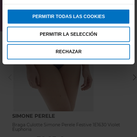
PERMITIR TODAS LAS COOKIES
PERMITIR LA SELECCIÓN
RECHAZAR
SIMONE PERELE
S
Braga Culotte Simone Perele Festive 1E1630 Violet
Br
Euphoria
E