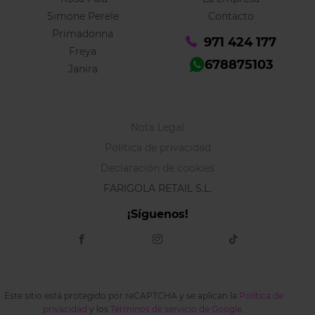
Simone Perele
Contacto
Primadonna
971 424 177
Freya
678875103
Janira
Nota Legal
Política de privacidad
Declaración de cookies
FARIGOLA RETAIL S.L.
¡Síguenos!
Este sitio está protegido por reCAPTCHA y se aplican la
Política de
privacidad
y los
Términos de servicio de Google
.