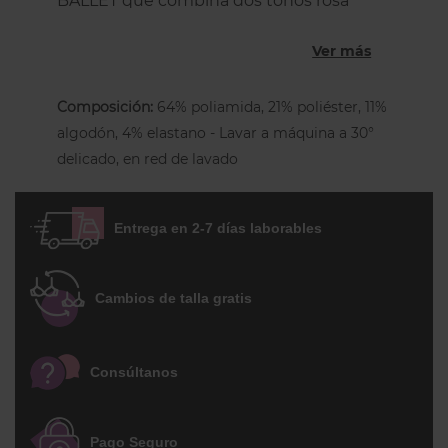
BALLET que combina dos tonos rosa
claro.
Ver más
Este shorty está íntegramente
confeccionado con encaje dejando
Composición:
64% poliamida, 21% poliéster, 11%
al descubierto parte de las nalgas.
algodón, 4% elastano - Lavar a máquina a 30°
Bordes festoneados en el recorte de
delicado, en red de lavado
las piernas para que no se marque
nada y forro íntimo de algodón.
EDICIÓN LIMITADA.
Entrega en 2-7 días laborables
* Las modelos usan la talla y la talla 4
Cambios de talla gratis
respaectivamente.
Consúltanos
Pago Seguro