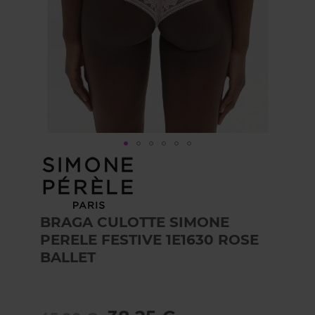
Skip
to
the
beginning
of
BRAGA CULOTTE SIMONE
the
PERELE FESTIVE 1E1630 ROSE
images
gallery
BALLET