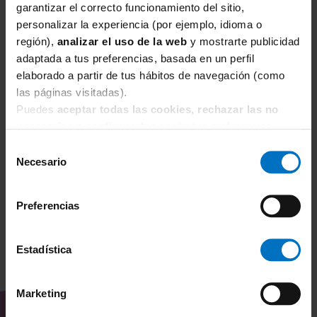
garantizar el correcto funcionamiento del sitio,
personalizar la experiencia (por ejemplo, idioma o
región),
analizar el uso de la web
y mostrarte publicidad
adaptada a tus preferencias, basada en un perfil
elaborado a partir de tus hábitos de navegación (como
SIMONE PERELE
S
las páginas visitadas).
Sujetador sin aros Simone Perele Festive Bralette
Su
Puedes
aceptar todas las cookies, rechazar las no
1E1250 Violet Euphoria
Vi
necesarias
o
configurarlas
según tus preferencias.
59,50 €
70,00 €
7
Selección
Necesario
de
consentimiento
Preferencias
Estadística
TAMBIÉN TE PUEDE
INTERESAR
Marketing