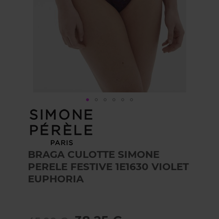
Skip
to
the
beginning
of
BRAGA CULOTTE SIMONE
the
PERELE FESTIVE 1E1630 VIOLET
images
gallery
EUPHORIA