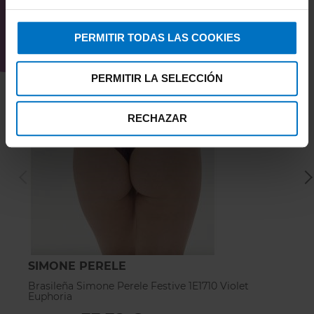
PERMITIR TODAS LAS COOKIES
PERMITIR LA SELECCIÓN
RECHAZAR
SIMONE PERELE
S
Brasileña Simone Perele Festive 1E1710 Violet
Br
Euphoria
E