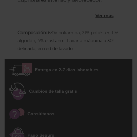
Euphoria es intenso y favorecedor.
Este shorty está íntegramente
Ver más
confeccionado con encaje y deja al
descubierto parte de las nalgas.
Composición:
64% poliamida, 21% poliéster, 11%
Bordes festoneados en el recorte de las
algodón, 4% elastano - Lavar a máquina a 30°
piernas para que no se marque bajo la
delicado, en red de lavado
ropa. Forro íntimo de algodón.
EDICIÓN
LIMITADA.
Entrega en 2-7 días laborables
* Las modelos usan la talla 4 y la talla 2
respectivamente.
Cambios de talla gratis
Consúltanos
Pago Seguro