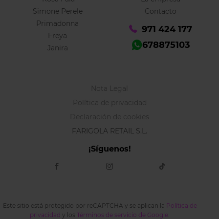
Simone Perele
Contacto
Primadonna
971 424 177
Freya
678875103
Janira
Nota Legal
Política de privacidad
Declaración de cookies
FARIGOLA RETAIL S.L.
¡Síguenos!
Este sitio está protegido por reCAPTCHA y se aplican la
Política de
privacidad
y los
Términos de servicio de Google
.