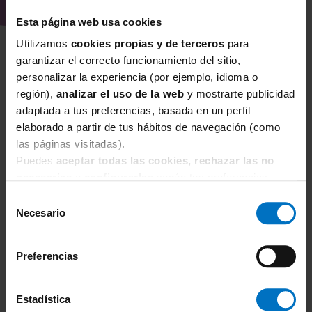
Esta página web usa cookies
Utilizamos
cookies propias y de terceros
para
garantizar el correcto funcionamiento del sitio,
personalizar la experiencia (por ejemplo, idioma o
región),
analizar el uso de la web
y mostrarte publicidad
adaptada a tus preferencias, basada en un perfil
elaborado a partir de tus hábitos de navegación (como
las páginas visitadas).
Puedes
aceptar todas las cookies, rechazar las no
necesarias
o
configurarlas
según tus preferencias.
Selección
JANIRA
Necesario
de
Braga Janira Brislip Esencial 31184 (Pack 3x2)
consentimiento
21,15 €
23,50 €
Preferencias
Estadística