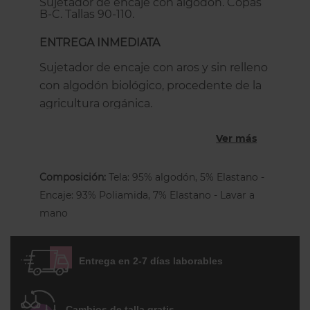
Sujetador de encaje con algodón. Copas
B-C. Tallas 90-110.
ENTREGA INMEDIATA
Sujetador de encaje con aros y sin relleno
con algodón biológico, procedente de la
agricultura orgánica.
El patrón con 3 costuras garantiza una
Ver más
bonita forma del pecho, realzándolo
mientras qeu la espalda en chimenea
Composición:
Tela: 95% algodón, 5% Elastano -
asegura una sujeción perfecta y que no
Encaje: 93% Poliamida, 7% Elastano - Lavar a
se mueva. La parte superior de las copas
mano
están hechas con el encaje elástico de
diseño floral característico de Arum,
mientras que la parte inferior está
forrada
Entrega en 2-7 días laborables
de algodón
para garantizar la máxima
comodidad y transpirabilidad.
Cambios de talla gratis