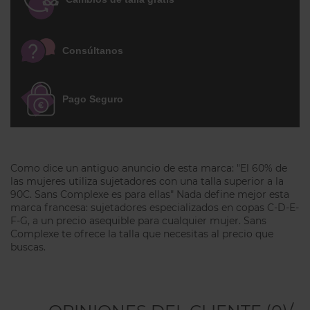
Un sujetadod de algodón y encaje muy
cómodo, envolvente y femenino, este es
un sujetador esencial para tu fondo de
Consúltanos
armario, perfecto para el día a día!
Pago Seguro
Como dice un antiguo anuncio de esta marca: "El 60% de
las mujeres utiliza sujetadores con una talla superior a la
90C. Sans Complexe es para ellas" Nada define mejor esta
marca francesa: sujetadores especializados en copas C-D-E-
F-G, a un precio asequible para cualquier mujer. Sans
Complexe te ofrece la talla que necesitas al precio que
buscas.