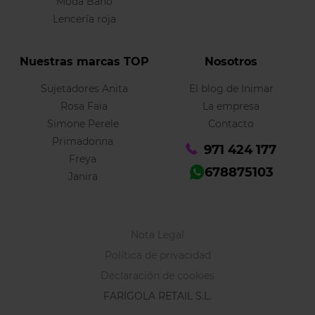
Moda Baño
Lencería roja
Nuestras marcas TOP
Nosotros
Sujetadores Anita
El blog de Inimar
Rosa Faia
La empresa
Simone Perele
Contacto
Primadonna
971 424 177
Freya
678875103
Janira
Nota Legal
Política de privacidad
Declaración de cookies
FARIGOLA RETAIL S.L.