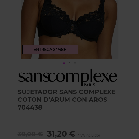
ENTREGA 24/48H
Skip
to
the
beginning
SUJETADOR SANS COMPLEXE
of
COTON D'ARUM CON AROS
the
images
704438
gallery
31,20 €
39,00 €