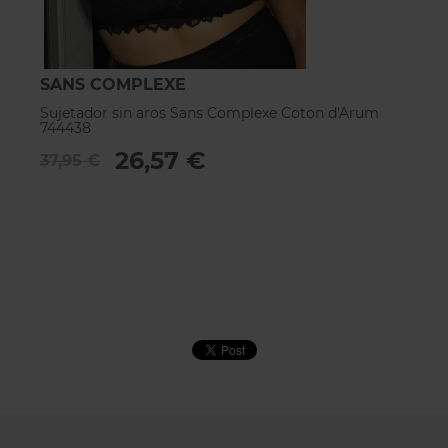
SANS COMPLEXE
A
Sujetador sin aros Sans Complexe Coton d'Arum
Su
744438
6
26,57 €
37,95 €