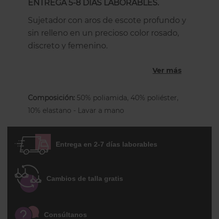
ENTREGA 5-8 DÍAS LABORABLES.
Sujetador con aros de escote profundo y
sin relleno en un precioso color rosado,
discreto y femenino.
Un sujetador triángulo con corte tipo
Ver más
pañuelo que enfatiza la profundidad del
escote pero mantiene el efecto
Composición:
50% poliamida, 40% poliéster,
envolvente, garantizando una gran
10% elastano - Lavar a mano
comodidad y sujeción hasta la copa F. Su
exclusivo diseño en guipur labrado sober
tul transparente unido a la pureza de sus
Entrega en 2-7 días laborables
líneas lo hacen una prenda única.
Los tirantes regulables son finos y el
Cambios de talla gratis
separador, el faldón y la espalda son en
resistente malla. La espalda es en escote
chimenea, más alta a partir de la copa D
Consúltanos