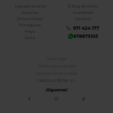
Sujetadores Anita
El blog de Inimar
Rosa Faia
La empresa
Simone Perele
Contacto
Primadonna
971 424 177
Freya
678875103
Janira
Nota Legal
Política de privacidad
Declaración de cookies
FARIGOLA RETAIL S.L.
¡Síguenos!