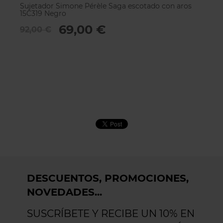
Sujetador Simone Pérèle Saga escotado con aros
Su
15C319 Negro
12
69,00 €
92,00 €
7
DESCUENTOS, PROMOCIONES,
NOVEDADES...
SUSCRÍBETE Y RECIBE UN 10% EN