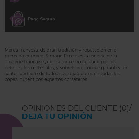
para garantizar una perfecta sujeción.
* Las modelos usan la talla 90B y talla 95D
Pago Seguro
respectivamente.
Marca francesa, de gran tradición y reputación en el
mercado europeo, Simone Perele es la esencia de la
"lingerie française", con su extremo cuidado por los
detalles, los materiales, y sobretodo, porque garantiza un
sentar perfecto de todos sus sujetadores en todas las
copas. Auténticos expertos corseteros
OPINIONES DEL CLIENTE (0)/
DEJA TU OPINIÓN