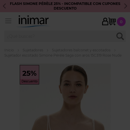
FLASH SIMONE PÉRÈLE 25% - INCOMPATIBLE CON CUPONES
S
DESCUENTO
My Ca
0
BUSC
Inicio
Sujetadores
Sujetadores balconet y escotados
Sujetador escotado Simone Pérèle Saga con aros 15C319 Rose Nude
Skip
to
25%
the
Descuento
end
of
the
images
gallery