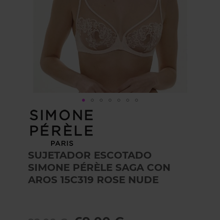
Skip
to
the
beginning
of
SUJETADOR ESCOTADO
the
SIMONE PÉRÈLE SAGA CON
images
gallery
AROS 15C319 ROSE NUDE