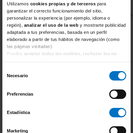
Utilizamos
cookies propias y de terceros
para
garantizar el correcto funcionamiento del sitio,
personalizar la experiencia (por ejemplo, idioma o
región),
analizar el uso de la web
y mostrarte publicidad
adaptada a tus preferencias, basada en un perfil
elaborado a partir de tus hábitos de navegación (como
las páginas visitadas).
Puedes
aceptar todas las cookies, rechazar las no
SIMONE PERELE
S
necesarias
o
configurarlas
según tus preferencias.
braga Slip Simone Pérèle Saga 15C720 Rose Nude
T
Selección
42,75 €
57,00 €
6
Necesario
de
consentimiento
Preferencias
Estadística
TAMBIÉN TE PUEDE
Marketing