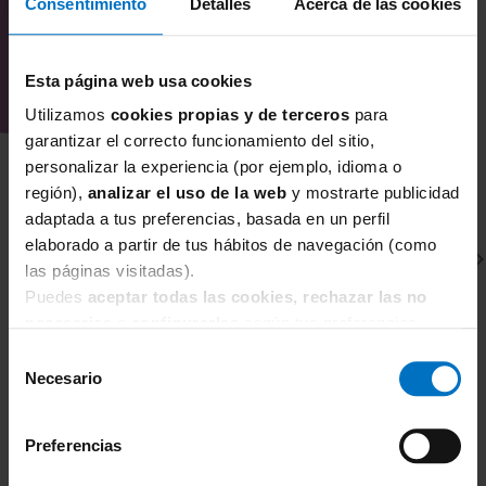
Consentimiento
Detalles
Acerca de las cookies
Esta página web usa cookies
Utilizamos
cookies propias y de terceros
para
garantizar el correcto funcionamiento del sitio,
personalizar la experiencia (por ejemplo, idioma o
región),
analizar el uso de la web
y mostrarte publicidad
adaptada a tus preferencias, basada en un perfil
elaborado a partir de tus hábitos de navegación (como
las páginas visitadas).
Puedes
aceptar todas las cookies, rechazar las no
necesarias
o
configurarlas
según tus preferencias.
Selección
Necesario
de
FREYA
F
consentimiento
Braga Freya Offbeat Slip AA5455
S
Preferencias
24,61 €
28,95 €
2