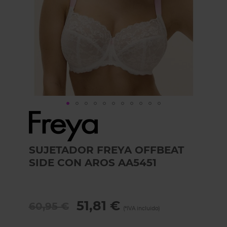
Skip
to
the
beginning
SUJETADOR FREYA OFFBEAT
of
SIDE CON AROS AA5451
the
images
gallery
51,81 €
60,95 €