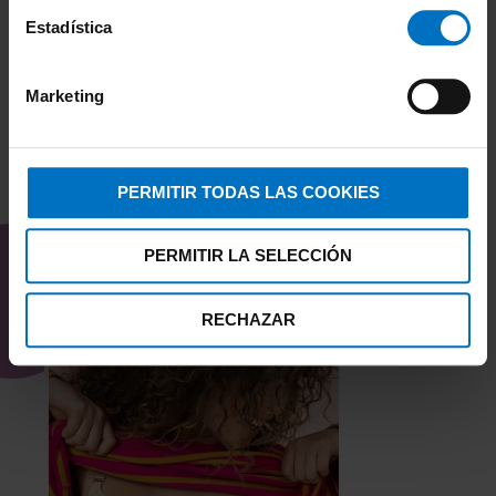
Estadística
Marketing
PERMITIR TODAS LAS COOKIES
TAMBIÉN TE PUEDE
INTERESAR
PERMITIR LA SELECCIÓN
RECHAZAR