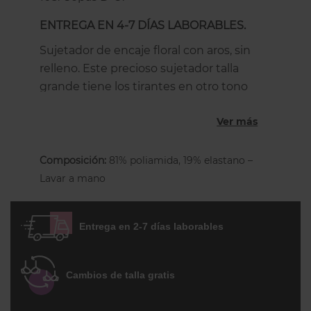
ENTREGA EN 4-7 DÍAS LABORABLES.
Sujetador de encaje floral con aros, sin
relleno. Este precioso sujetador talla
grande tiene los tirantes en otro tono
que contrasta con el encaje en los colores
Ver más
negro y rosa, en cambio el beige es
monocolor para una máxima discreción
bajo la ropa. Un sujetador para pechos
Composición:
81% poliamida, 19% elastano –
grandes con refuerzos interiores que
Lavar a mano
garantizan un ajuste y soporte perfectos
desde la copa D hasta la copa O.
Entrega en 2-7 días laborables
Los aros son más profundos, el separados
de altura media/alta da más apoyo y
estabilidad. Las copas divididas en 4
Cambios de talla gratis
partes están completamente forradas
por dentro para asegurar una buena