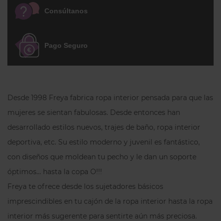
Consúltanos
sujeción de los pechos más pesados. Este
patrón recoge el pecho desde la axila, lo
centra y lo eleva, proyectándolo hacia
Pago Seguro
adelante de forma que estiliza más tu
silueta. Las resistentes copas tienen un
romántico encaje floral con un estilo
juvenil y atemporal. Los tirantes son
Desde 1998 Freya fabrica ropa interior pensada para que las
regulables en toda su longitud y son más
mujeres se sientan fabulosas. Desde entonces han
anchos a partir de la copa J (23
desarrollado estilos nuevos, trajes de baño, ropa interior
milímetros). La espalda es en escote
chimenea (corte en U) y, según la talla,
deportiva, etc. Su estilo moderno y juvenil es fantástico,
tiene dos o tres corchetes regulables en
con diseños que moldean tu pecho y le dan un soporte
tres posiciones.
óptimos… hasta la copa O!!!
Uno de los mejores sujetadores para
Freya te ofrece desde los sujetadores básicos
pecho grande
y espalda estrecha,
imprescindibles en tu cajón de la ropa interior hasta la ropa
precioso y funcional.
interior más sugerente para sentirte aún más preciosa.