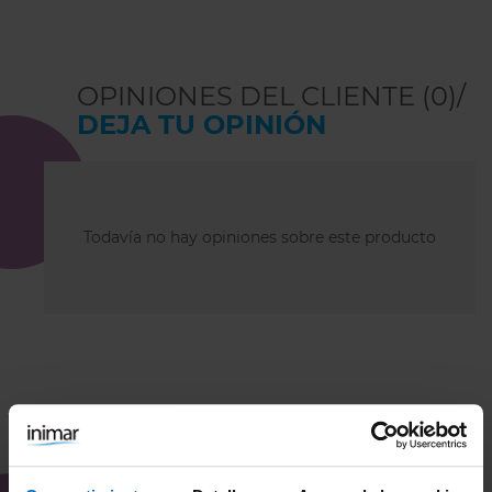
ATENCIÓN:
Freya es una marca inglesa
que talla algo más pequeño de pecho. Si
OPINIONES DEL CLIENTE (0)/
no la conoces, no dudes en consultar con
DEJA TU OPINIÓN
nosotras, estaremos encantadas de
asesorarte.
Todavía no hay opiniones sobre este producto
COMBÍNALO CON