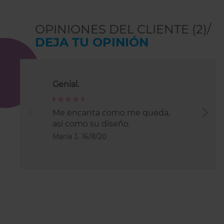
OPINIONES DEL CLIENTE (2)/
DEJA TU OPINIÓN
Genial.
Demasiad
pecho gr
100%
Me encanta como me queda,
80%
así como su diseño.
Demasiad
María J,
16/8/20
MARIA,
5/7