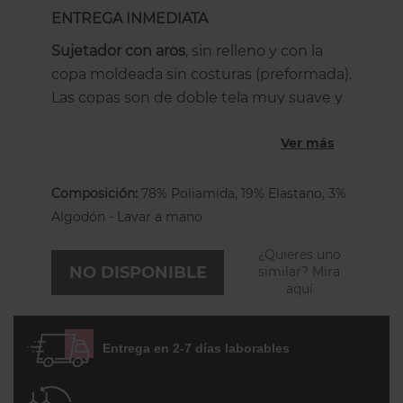
ENTREGA INMEDIATA
Sujetador con aros
, sin relleno y con la
copa moldeada sin costuras (preformada).
Las copas son de doble tela muy suave y
resistente. Está hecho de suave
Ver más
microfibra estampada en dos tonos que
se adapta a la perfección a tus curvas y
sienta genial! Los tirantes bordados junto
Composición:
78% Poliamida, 19% Elastano, 3%
con el lacito de la entre-copa completan
Algodón - Lavar a mano
el look romántico de este sujetador.
¿Quieres uno
Los tirantes son estrechos, regulables en
NO DISPONIBLE
similar? Mira
aquí
la espalda y más anchos en las tallas más
grandes. La espalda es de tejido Powertul
resistente con escote en corte chimenea
Entrega en 2-7 días laborables
(en U) que le de más estabilidad, un
mejor apoyo y evita que los tirantes se