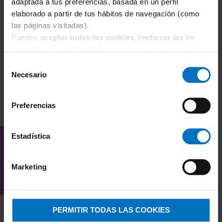
adaptada a tus preferencias, basada en un perfil
Braga Janira Brislip Esencial 31184 (Pack 3x2)
P
elaborado a partir de tus hábitos de navegación (como
21,15 €
23,50 €
3
las páginas visitadas).
Puedes
aceptar todas las cookies, rechazar las no
necesarias
o
configurarlas
según tus preferencias.
Selección
Necesario
de
consentimiento
Preferencias
TAMBIÉN TE PUEDE
INTERESAR
Estadística
Marketing
PERMITIR TODAS LAS COOKIES