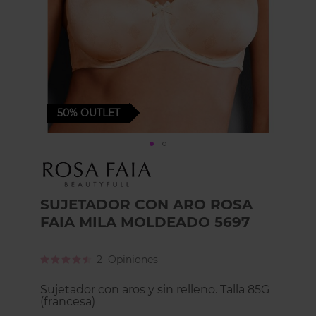
50%
OUTLET
Skip
to
the
beginning
SUJETADOR CON ARO ROSA
of
FAIA MILA MOLDEADO 5697
the
images
gallery
Calificación:
2
Opiniones
90
100
% of
Sujetador con aros y sin relleno. Talla 85G
(francesa)