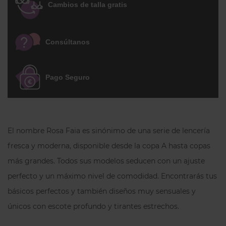
caigan. Un
sujetador para pechos
Cambios de talla gratis
grandes
femenino y muy cómodo.
ATENCIÓN:
En nuestra web tenemos primero el tallaje
Consúltanos
francés o español y entre paréntesis viene indicada la
equivalencia con la talla europea. Rosa Faia pone en sus
prendas la talla europea en primer lugar. Si tienes dudas,
Pago Seguro
contacta con nosotros y te ayudaremos!
El nombre Rosa Faia es sinónimo de una serie de lencería
fresca y moderna, disponible desde la copa A hasta copas
más grandes. Todos sus modelos seducen con un ajuste
perfecto y un máximo nivel de comodidad. Encontrarás tus
básicos perfectos y también diseños muy sensuales y
únicos con escote profundo y tirantes estrechos.