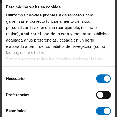
Esta página web usa cookies
¿Por qué comprar el Sujetador sin
aros Sans Complexe Coton d'Arum
Utilizamos
cookies propias y de terceros
para
en Inimar?
garantizar el correcto funcionamiento del sitio,
En Inimar llevamos años especializados
personalizar la experiencia (por ejemplo, idioma o
en corsetería, especialmente en
tallas
región),
analizar el uso de la web
y mostrarte publicidad
adaptada a tus preferencias, basada en un perfil
grandes, sujetadores de gran capacidad y
elaborado a partir de tus hábitos de navegación (como
modelos reductores
. Seleccionamos cada
las páginas visitadas).
colección valorando el ajuste, la
Puedes
aceptar todas las cookies, rechazar las no
comodidad y la calidad para ayudarte a
necesarias
o
configurarlas
según tus preferencias.
encontrar el modelo más adecuado
SANS COMPLEXE
S
Selección
según tus necesidades.
Sujetador sin aros con relleno Sans Complexe
B
Necesario
de
Agathe
Si buscas un sujetador que te acompañe
1
consentimiento
26,00 €
32,50 €
con comodidad en tu rutina diaria y con
Preferencias
un estilo femenino atemporal,
Sans
Complexe
ofrece una propuesta práctica
Estadística
y agradable de llevar.