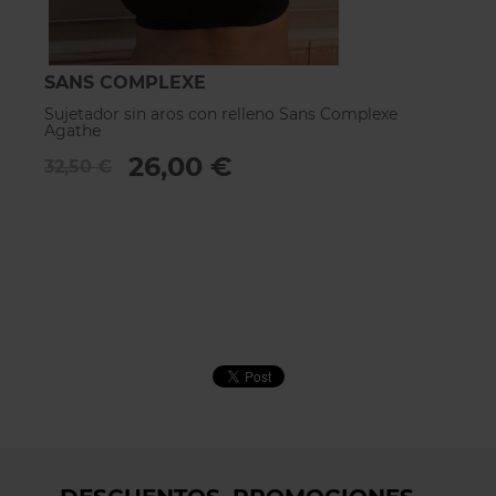
SANS COMPLEXE
S
Sujetador sin aros con relleno Sans Complexe
B
Agathe
1
26,00 €
32,50 €