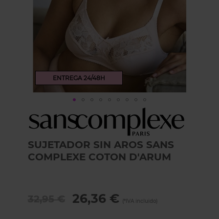
ENTREGA 24/48H
Skip
to
the
beginning
SUJETADOR SIN AROS SANS
of
COMPLEXE COTON D'ARUM
the
images
gallery
26,36 €
32,95 €