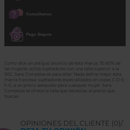
El diseño combina funcionalidad y
Consúltanos
elegancia con un
panel de encaje floral
texturizado
que realza el escote,
aportando un acabado ligero y femenino.
Pago Seguro
Los
tirantes regulables en toda su
longitud
permiten adaptar el ajuste con
mayor precisión para una mayor
comodidad.
Como dice un antiguo anuncio de esta marca: "El 60% de
las mujeres utiliza sujetadores con una talla superior a la
90C. Sans Complexe es para ellas" Nada define mejor esta
Preguntas frecuentes
marca francesa: sujetadores especializados en copas C-D-E-
F-G, a un precio asequible para cualquier mujer. Sans
¿Por qué el Sujetador sin aros Sans
Complexe te ofrece la talla que necesitas al precio que
Complexe Coton d'Arum es popular
buscas.
entre nuestras clientas?
Porque combina la comodidad de un
sujetador sin aros con una copa
OPINIONES DEL CLIENTE (0)/
envolvente y detalles de encaje que