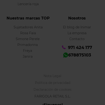
Lencería roja
Nuestras marcas TOP
Nosotros
Sujetadores Anita
El blog de Inimar
Rosa Faia
La empresa
Simone Perele
Contacto
Primadonna
971 424 177
Freya
678875103
Janira
Nota Legal
Política de privacidad
Declaración de cookies
FARIGOLA RETAIL S.L.
¡Síguenos!