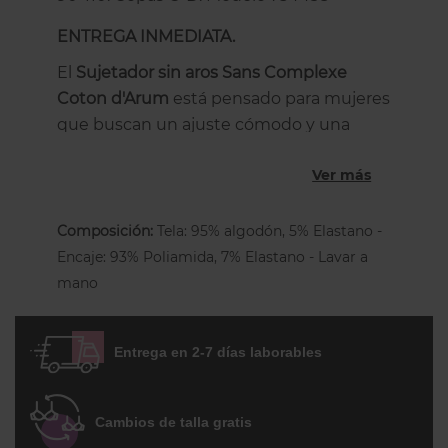
ENTREGA INMEDIATA.
El
Sujetador sin aros Sans Complexe
Coton d'Arum
está pensado para mujeres
que buscan un ajuste cómodo y una
buena sujeción sin renunciar a un estilo
Ver más
femenino, ofreciendo una sensación de
bienestar durante todo el día gracias a su
diseño envolvente.
Composición:
Tela: 95% algodón, 5% Elastano -
Encaje: 93% Poliamida, 7% Elastano - Lavar a
Este modelo está confeccionado
sin aros
mano
y sin relleno
, permitiendo que el pecho se
adapte de forma natural. Las
copas
enteras envolventes
proporcionan una
Entrega en 2-7 días laborables
cobertura amplia, mientras que el
forro
de algodón orgánico
aporta un tacto
especialmente suave y agradable en
Cambios de talla gratis
contacto con la piel.