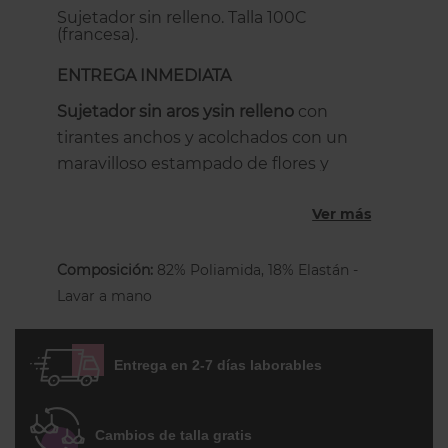
Sujetador sin relleno. Talla 100C
(francesa).
ENTREGA INMEDIATA
Sujetador sin aros ysin relleno
con
tirantes anchos y acolchados con un
maravilloso estampado de flores y
rombos con diseño de ribete.
Ver más
Este sujetador sin aros tiene un ajuste
extraordinario, muy parecido al famoso
Composición:
82% Poliamida, 18% Elastán -
Versailles pero con un tejido más
Lavar a mano
agradable, por lo que es mucho más
cómodo al uso. Las copas están forradas y
divididas en 4 partes: tres sobre el pecho
Entrega en 2-7 días laborables
para darle un buen soporte y una forma
más redondeada, y una banda lateral que
lo recoge desde bajo la axila, centrándolo
Cambios de talla gratis