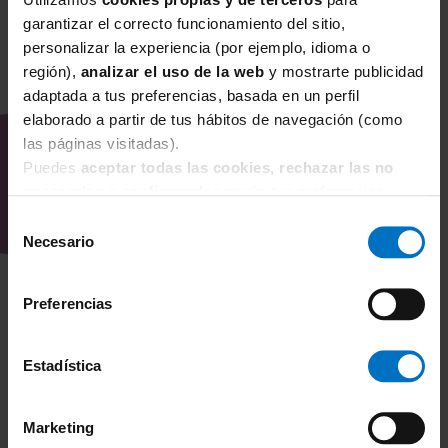
garantizar el correcto funcionamiento del sitio,
en un
sujetador reductor sin aros
súper
personalizar la experiencia (por ejemplo, idioma o
especial! Pruébalo, te encantará.
región),
analizar el uso de la web
y mostrarte publicidad
OPINIONES DEL CLIENTE (2)/
adaptada a tus preferencias, basada en un perfil
DEJA TU OPINIÓN
elaborado a partir de tus hábitos de navegación (como
La talla francesa 100C se corresponde a
las páginas visitadas).
una talla europea 85C. Te en cuenta que
Puedes
aceptar todas las cookies, rechazar las no
Anita destaca la talla europea.
necesarias
o
configurarlas
según tus preferencias.
RESULTADO DEL CONTENIDO
Perfecto
Selección
BUENO
Necesario
de
100%
Todo muy 
consentimiento
60%
EL ENVIO LLEGO EN
sujetador
Preferencias
CONDICIONES
servicio d
LAMENTABLES PERO EL
Maria ,
21/7
PRODUCTO LLEGO
Estadística
COMPLETO, CORRECTO CON
LO PEDIDO Y ENTERO.
Marketing
EL PAQUETE UNA