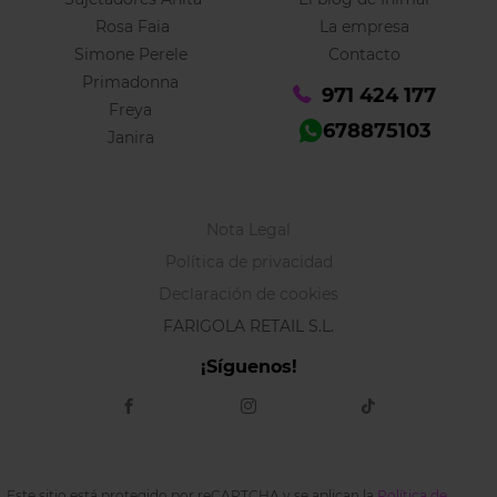
Rosa Faia
La empresa
Simone Perele
Contacto
Primadonna
971 424 177
Freya
678875103
Janira
Nota Legal
Política de privacidad
Declaración de cookies
FARIGOLA RETAIL S.L.
¡Síguenos!
Este sitio está protegido por reCAPTCHA y se aplican la
Política de