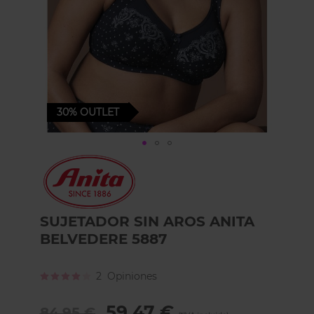
30%
OUTLET
Skip
to
the
beginning
of
SUJETADOR SIN AROS ANITA
the
BELVEDERE 5887
images
gallery
Calificación:
2
Opiniones
80
100
% of
59,47 €
84,95 €