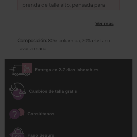
prenda de talle alto, pensada para
quienes buscan comodidad, ajuste
perfecto y suavidad durante todo el
Ver más
día, sin renunciar a un diseño
moderno y funcional.
Composición:
80% poliamida, 20% elastano –
Lavar a mano
Confeccionado en
punto elástico
, este
tanga ofrece una
adaptación perfecta
a
Entrega en 2-7 días laborables
las curvas del cuerpo, envolviendo el
vientre de manera suave sin apretar ni
clavarse. Su
material elástico
se ajusta
Cambios de talla gratis
como una
segunda piel
, proporcionando
una sensación ligera y cómoda, ideal para
Consúltanos
el uso diario. La parte trasera del tanga
deja al descubierto las nalgas, mientras
que el diseño cubre las lumbares,
Pago Seguro