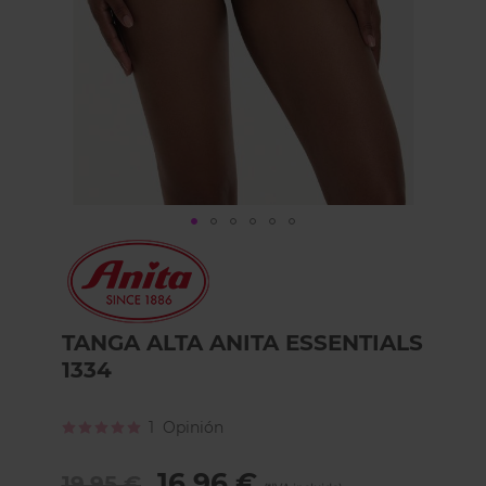
Skip
to
the
beginning
of
TANGA ALTA ANITA ESSENTIALS
the
1334
images
gallery
Calificación:
1
Opinión
100
100
% of
16,96 €
19,95 €