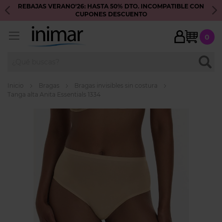
REBAJAS VERANO'26: HASTA 50% DTO. INCOMPATIBLE CON
S
CUPONES DESCUENTO
My Ca
0
BUSC
Inicio
Bragas
Bragas invisibles sin costura
Tanga alta Anita Essentials 1334
Skip
to
the
end
of
the
images
gallery