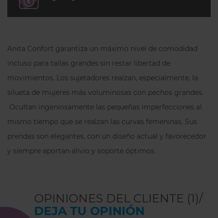
ofreciendo una cobertura adecuada sin
marcas. Además, la
cintura elástica
asegura que la prenda se mantenga en
su lugar durante todo el día sin presionar
Anita Confort garantiza un máximo nivel de comodidad
el abdomen.
incluso para tallas grandes sin restar libertad de
Este tanga es perfecto para
todas las
movimientos. Los sujetadores realzan, especialmente, la
jornadas
, ya que no se mueve ni deja
silueta de mujeres más voluminosas con pechos grandes.
marcas bajo la ropa ajustada. Su diseño
Ocultan ingeniosamente las pequeñas imperfecciones al
asegura que no apriete, no se deslice y se
mantenga cómodo, lo que lo convierte
mismo tiempo que se realzan las curvas femeninas. Sus
en una opción ideal para quienes buscan
prendas son elegantes, con un diseño actual y favorecedor
comodidad y discreción sin sacrificar
y siempre aportan alivio y soporte óptimos.
estilo.
Preguntas frecuentes
OPINIONES DEL CLIENTE (1)/
¿Por qué el tanga alto Anita
DEJA TU OPINIÓN
Essentials es popular entre nuestras