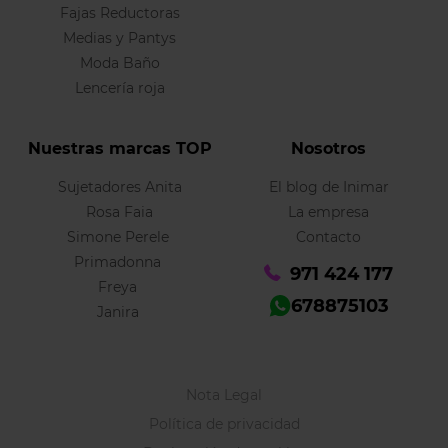
Fajas Reductoras
Medias y Pantys
Moda Baño
Lencería roja
Nuestras marcas TOP
Nosotros
Sujetadores Anita
El blog de Inimar
Rosa Faia
La empresa
Simone Perele
Contacto
Primadonna
971 424 177
Freya
678875103
Janira
Nota Legal
Política de privacidad