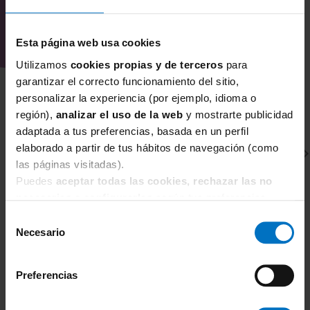
hace invisible bajo la ropa.
¿Por qué comprar el tanga alto Anita
Esta página web usa cookies
Essentials en Inimar?
Utilizamos
cookies propias y de terceros
para
En Inimar estamos especializados en
garantizar el correcto funcionamiento del sitio,
lencería y corsetería, seleccionando
personalizar la experiencia (por ejemplo, idioma o
productos que ofrecen un ajuste
región),
analizar el uso de la web
y mostrarte publicidad
perfecto, comodidad y calidad, pensados
adaptada a tus preferencias, basada en un perfil
para el día a día de cada mujer.
elaborado a partir de tus hábitos de navegación (como
Si buscas un tanga cómodo, suave y con
las páginas visitadas).
Puedes
aceptar todas las cookies, rechazar las no
un ajuste perfecto para el día a día, el
necesarias
o
configurarlas
según tus preferencias.
Anita Essentials es la opción ideal para
sentirte a gusto y segura durante todo el
Selección
Necesario
de
día.
ANITA COMFORT
A
consentimiento
Bralette sin aros con foam Anita Essentials Lace
Br
5400
Preferencias
5
50,96 €
59,95 €