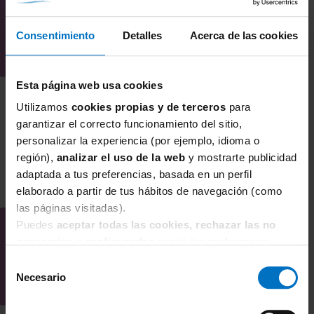
Consentimiento
Detalles
Acerca de las cookies
Todavía no hay opiniones sobre este producto
Esta página web usa cookies
Utilizamos
cookies propias y de terceros
para
garantizar el correcto funcionamiento del sitio,
personalizar la experiencia (por ejemplo, idioma o
región),
analizar el uso de la web
y mostrarte publicidad
adaptada a tus preferencias, basada en un perfil
TAMBIÉN TE PUEDE
elaborado a partir de tus hábitos de navegación (como
las páginas visitadas).
INTERESAR
Puedes
aceptar todas las cookies, rechazar las no
necesarias
o
configurarlas
según tus preferencias.
Selección
Necesario
de
consentimiento