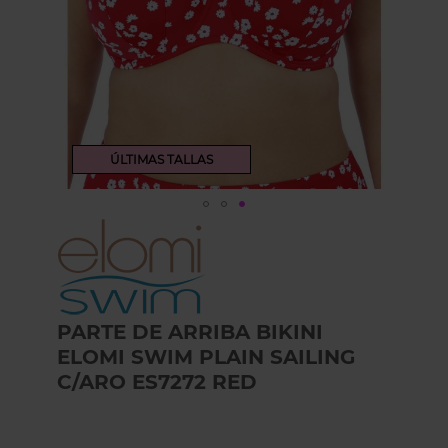
ÚLTIMAS TALLAS
Skip
to
the
beginning
of
the
PARTE DE ARRIBA BIKINI
images
ELOMI SWIM PLAIN SAILING
gallery
C/ARO ES7272 RED