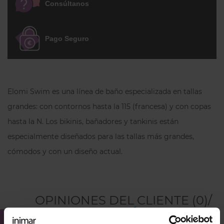
Consúltanos
garantizan una sujeción y un moldeado
perfectos del pecho hasta una copa K. La
línea del escote es más elástica para
Pago Seguro
adaptarse bien a todos los pechos.
Los tirantes se pueden regular en toda su
longitud. La espalda es en corte
chimenea completamente forrada con
Elomi Swim es una línea de baño especializada en tallas
un cierre de plástico. Un bikini para
grandes: con contornos hasta la 115 (francesa) y con copas
pechos grandes muy favorecedor y
hasta la N. Los bikinis, bañadores y tankinis están
refrescante.
especialmente diseñados para las tallas más grandes,
cómodos y con un diseño actual.
OPINIONES DEL CLIENTE (0)/
DEJA TU OPINIÓN