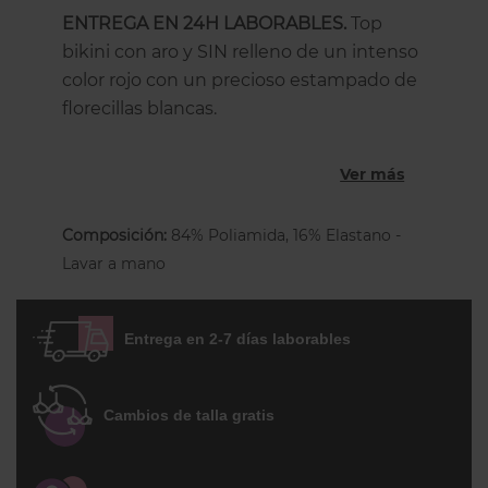
ENTREGA EN 24H LABORABLES.
Top
bikini con aro y SIN relleno de un intenso
color rojo con un precioso estampado de
florecillas blancas.
Tiene un escote corazón y un corte
Ver más
balconet más alto para envolver y recoger
bien todo el pecho al mismo tiempo que
lo eleva y lo centra reduciendo su
Composición:
84% Poliamida, 16% Elastano -
volumen visual sin aplastarlo.
Lavar a mano
Las copas tienen un forro interior de
resistente tul de baja elasticidad que
Entrega en 2-7 días laborables
evita transparencias y garantiza una
sujeción perfecta. Este bikini tallas
grandes está hecho con Xtra Life LYCRA®
Cambios de talla gratis
más resisitente al cloro y al sol. Las copas
divididas en secciones y con aros