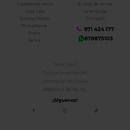
Sujetadores Anita
El blog de Inimar
Rosa Faia
La empresa
Simone Perele
Contacto
Primadonna
971 424 177
Freya
678875103
Janira
Nota Legal
Política de privacidad
Declaración de cookies
FARIGOLA RETAIL S.L.
¡Síguenos!