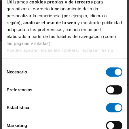
INTERESAR
Utilizamos
cookies propias y de terceros
para
garantizar el correcto funcionamiento del sitio,
personalizar la experiencia (por ejemplo, idioma o
región),
analizar el uso de la web
y mostrarte publicidad
adaptada a tus preferencias, basada en un perfil
elaborado a partir de tus hábitos de navegación (como
las páginas visitadas).
Puedes
aceptar todas las cookies, rechazar las no
necesarias
o
configurarlas
según tus preferencias.
Selección
Necesario
de
consentimiento
Preferencias
Estadística
PRIMADONNA SWIM
P
Marketing