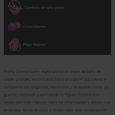
Es de color negro con una textura de
Cambios de talla gratis
finas rayas en color blanco y unos
coquetos anillos en tono plata vieja y
blanco en la base de los tirantes a juego
Consúltanos
con los apliques de la cinta del separador.
Este bikini reductor coloca y recoge muy
bien el pecho de forma que minimiza su
Pago Seguro
volumen visual.
Las copas están forradas para que no se
transparente nada, ni siquiera después
Prima Donna Swim: especialistas en trajes de baño de
de salir del agua. Los tirantes son
ajustables con elementos strech, para
copas grandes, encontrarás hasta la copa H! Sus bikinis y
una mayor elevación del pecho y mejor
bañadores son elegantes, femeninos y se ajustan como un
sujeción. Un bikini reductor para pechos
guante, realzando y estilizando tu figura. Encontrarás
grandes con un estilo elegante y
desde patrones clásicos hasta los estampados y estilos más
moderno, perfecto para cualquier tono
atrevidos, llenos de color y creatividad. Una combinación
de piel.