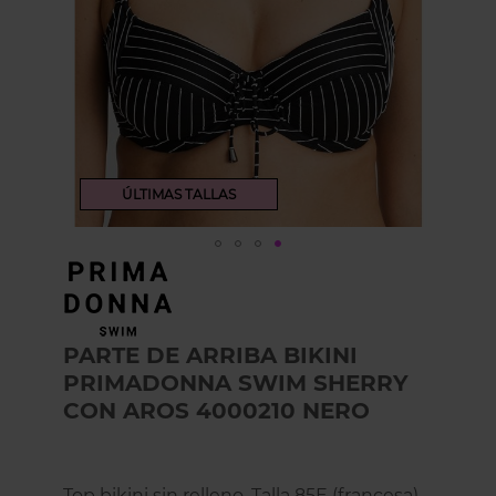
ÚLTIMAS TALLAS
Skip
to
the
beginning
PARTE DE ARRIBA BIKINI
of
the
PRIMADONNA SWIM SHERRY
images
CON AROS 4000210 NERO
gallery
Top bikini sin relleno. Talla 85E (francesa)