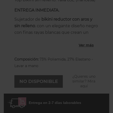
ENTREGA INMEDIATA.
Sujetador de
bikini reductor con aros y
sin relleno
. con un elegante diseño negro
con finas rayas blancas que crean un
efecto óptico adelgazante.
Ver más
Las copas están divididas en 3 partes y
son de doble tela con el escote ajustable
Composición:
73% Poliamida, 27% Elastano -
con una cinta de la entrecopa, que las
Lavar a mano
frunce adaptánsose a tus curvas y
disimulando eventuales irregularidades.
¿Quieres uno
Es un bikini que recoge muy bien el
NO DISPONIBLE
similar? Mira
aquí
pecho, lo eleva y lo centra incluso en las
tallas más grandes, dándole un gran
apoyo, por lo que te hará sentir muy
Entrega en 2-7 días laborables
segura.