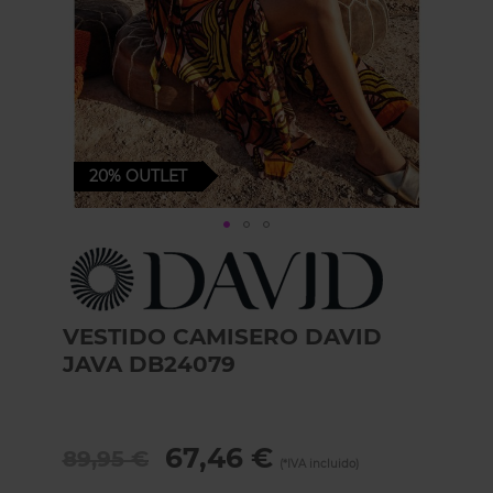
20%
OUTLET
Skip
to
the
beginning
of
VESTIDO CAMISERO DAVID
the
JAVA DB24079
images
gallery
67,46 €
89,95 €