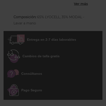
Ver más
Falda larga amplia con volante
Cuello camisero tradicional
Composición:
65% LYOCELL, 35% MODAL -
Lavar a mano
Cinturón desmontable
Tejido Lyocell sostenible
Entrega en 2-7 días laborables
Cambios de talla gratis
Consúltanos
Pago Seguro