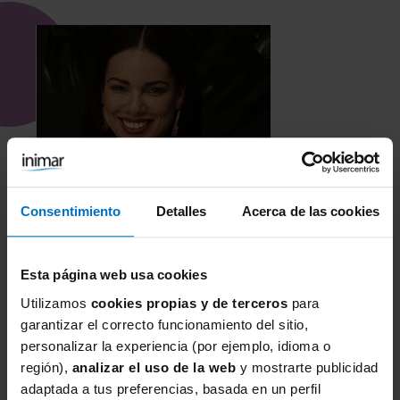
Consentimiento
Detalles
Acerca de las cookies
Esta página web usa cookies
Utilizamos
cookies propias y de terceros
para
garantizar el correcto funcionamiento del sitio,
personalizar la experiencia (por ejemplo, idioma o
BAÑO ROSA FAIA
región),
analizar el uso de la web
y mostrarte publicidad
Parte de arriba bikini Rosa Faia Mix & Match Hermine
adaptada a tus preferencias, basada en un perfil
8411 Negro