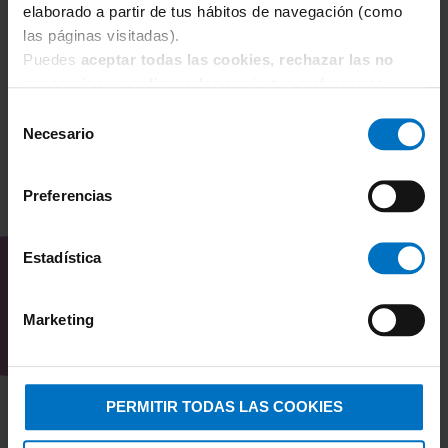
elaborado a partir de tus hábitos de navegación (como
55,21 €
64,95 €
las páginas visitadas).
Puedes
aceptar todas las cookies, rechazar las no
necesarias
o
configurarlas
según tus preferencias.
Selección
Necesario
de
consentimiento
Preferencias
TAMBIÉN TE PUEDE
INTERESAR
Estadística
Marketing
PERMITIR TODAS LAS COOKIES