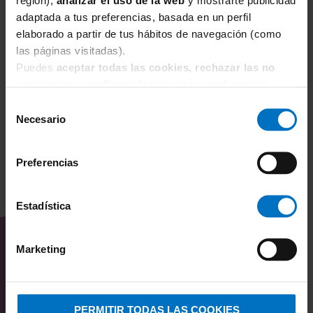
región),
analizar el uso de la web
y mostrarte publicidad
PRIMADONNA SWIM
P
adaptada a tus preferencias, basada en un perfil
Parte de arriba bikini Primadonna Swim Nayarit con
Pa
elaborado a partir de tus hábitos de navegación (como
aros 4011510 Water Blue
Na
las páginas visitadas).
60,41 €
86,30 €
9
Puedes
aceptar todas las cookies, rechazar las no
necesarias
o
configurarlas
según tus preferencias.
Selección
Necesario
de
consentimiento
Preferencias
TAMBIÉN TE PUEDE
Estadística
INTERESAR
Marketing
PERMITIR TODAS LAS COOKIES