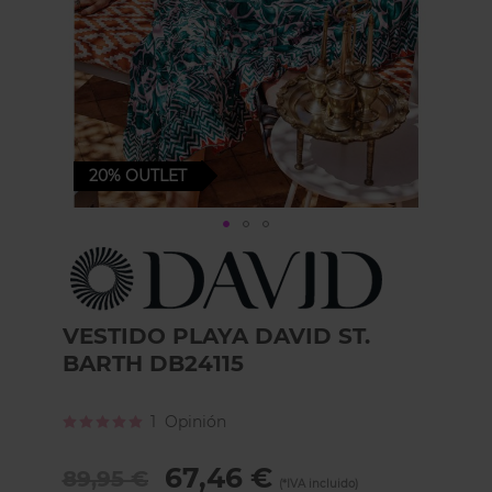
20%
OUTLET
Skip
to
the
beginning
of
VESTIDO PLAYA DAVID ST.
the
BARTH DB24115
images
gallery
Calificación:
1
Opinión
100
100
% of
67,46 €
89,95 €