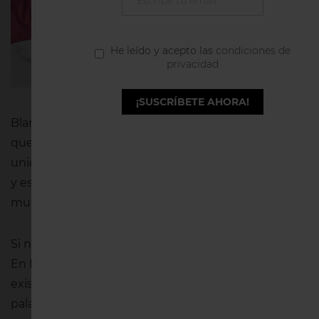
Fíjate en los
colores que
predominan
He leído y acepto las
condiciones de
tu ropa
privacidad
interior.
¡SUSCRÍBETE AHORA!
¿Qué hay?
Blanco, negro, nudes, rosas, rojos… No es casualidad
que tu ropa interior tenga
colores muy definidos
. La
unión colores y lencería no está definida por el azar,
y es que el color que utilizas en tu ropa interior dice
mucho sobre ti.
Si no sabes a qué nos estamos refiriendo, tranquila.
En Inimar hoy te contamos qué relación puede
existir entre colores y lencería. ¡Te dejará sin
palabras!