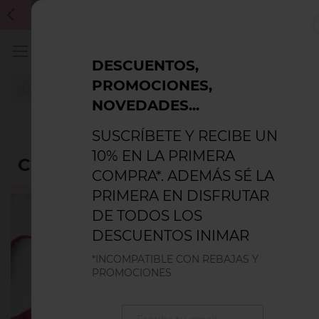
Inicio
Blog
REBAJAS VERANO'26: HASTA 50% DTO. INCOMPATIBLE CON
Colores y lencería: qué significa tu lencería según su color
CUPONES DESCUENTO
DESCUENTOS,
PROMOCIONES,
NOVEDADES...
SUSCRÍBETE Y RECIBE UN
10% EN LA PRIMERA
Colores y lencería: qué significa
COMPRA*. ADEMÁS SÉ LA
tu lencería según su color
PRIMERA EN DISFRUTAR
Hora de
DE TODOS LOS
abrir tu
DESCUENTOS INIMAR
armario o el
*INCOMPATIBLE CON REBAJAS Y
cajón de tu
PROMOCIONES
ropa
interior.