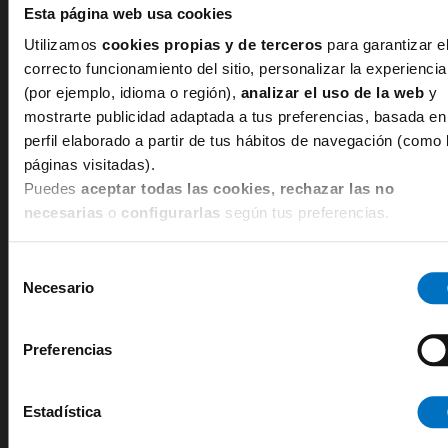
Esta página web usa cookies
Sans Complexe
Utilizamos
cookies propias y de terceros
para garantizar e
LENCERÍA ROJA
correcto funcionamiento del sitio, personalizar la experiencia
(por ejemplo, idioma o región),
analizar el uso de la web
y
mostrarte publicidad adaptada a tus preferencias, basada en
Si eres más atrevida y apasionada, el rojo es tu color.
perfil elaborado a partir de tus hábitos de navegación (como 
La lencería roja va a estar llena de
energía, fuerza y
páginas visitadas).
pasión
. Si hay una lencería más apropiada para ti es
Puedes
aceptar todas las cookies, rechazar las no
la que utiliza el rojo como color principal.
necesarias
o
configurarlas
según tus preferencias.
No podemos pensar en lencería roja sin citar el
Selección
Necesario
sujetador Primadonna Dolce Vita
. Es un sujetador
de
consentimiento
de tallas grandes de encaje y con copas que
recogen bien todo el pecho. Te sentirás preciosa y
Preferencias
segura.
Estadística