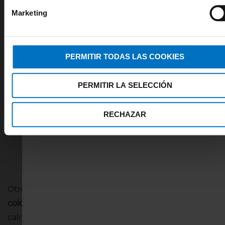
Marketing
PERMITIR TODAS LAS COOKIES
PERMITIR LA SELECCIÓN
RECHAZAR
Sujetador rojo I Do -
Primadonna Twist
Otros colores de lencería son
el azul, el verde o los
colores burdeos
. Estos tonos oscuros despiertan
calma, intuición, relajación. Son colores para lencería