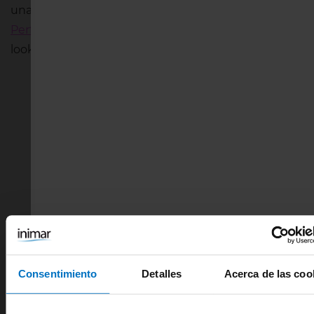
una sola prenda. La
braga faja Sans Complexe
Perfect Shape 62QAE00
le dará el toque final a tu
look sencillo y natural.
Consentimiento
Detalles
Acerca de las coo
Sujetador reductor Perfect Shape -