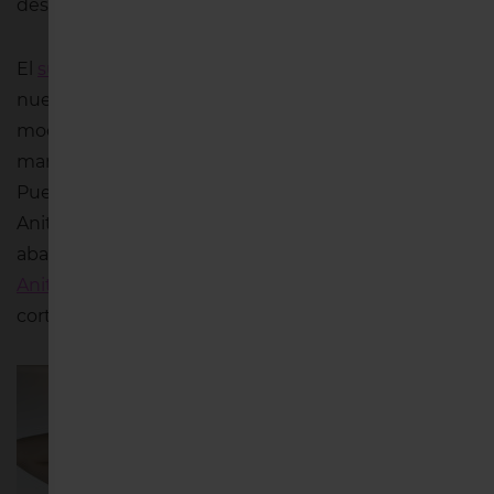
desprendes calma con tu personalidad.
El
sujetador Rosa Faia Twin Firm 5694
es uno de
nuestros sujetadores blancos favoritos. Es un
modelo con aros, sin relleno y sin costuras de la
marca de
lencería Rosa Faia
. Cómodo y práctico.
Puedes combinarlo con las braguitas Essentias de
Anita, unas bragas de microfibra muy elástica que
abarcan dos tallas: S/M y L/XL, como la
braga alta
Anita Essentials 1343
, aunque también está la de
corte más bajo.