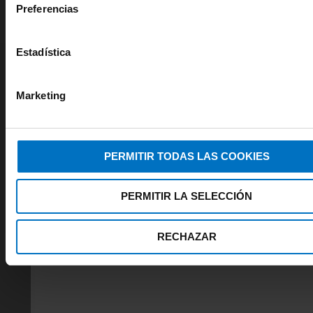
Preferencias
Estadística
DESCUENTOS, PROMOCIONES,
NOVEDADES...
Marketing
SUSCRÍBETE Y RECIBE UN 10% EN
LA PRIMERA COMPRA*. ADEMÁS
PERMITIR TODAS LAS COOKIES
SÉ LA PRIMERA EN DISFRUTAR
DE TODOS LOS DESCUENTOS
PERMITIR LA SELECCIÓN
INIMAR
*INCOMPATIBLE CON REBAJAS Y
RECHAZAR
PROMOCIONES