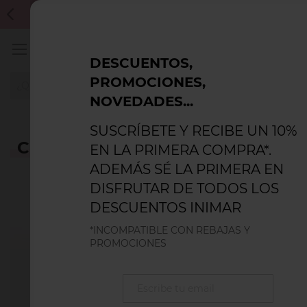
Inicio
Blog
Cuando usar medias de varices.
REBAJAS VERANO'26: HASTA 50% DTO. INCOMPATIBLE CON C
DESCUENTO
DESCUENTOS,
PROMOCIONES,
NOVEDADES...
SUSCRÍBETE Y RECIBE UN 10%
Cuando usar medias de varices.
EN LA PRIMERA COMPRA*.
Las
medias
ADEMÁS SÉ LA PRIMERA EN
de varices
o
DISFRUTAR DE TODOS LOS
medias de
DESCUENTOS INIMAR
*INCOMPATIBLE CON REBAJAS Y
PROMOCIONES