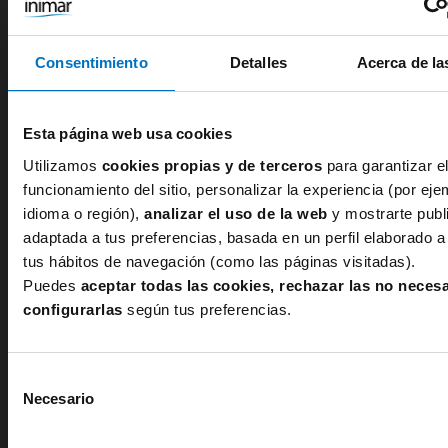
Consentimiento
Detalles
Acerca de la
Panty de descanso
Esta página web usa cookies
Utilizamos
cookies propias y de terceros
para garantizar el
Si tienes cualquier tipo de consulta, en Inimar, tu
funcionamiento del sitio, personalizar la experiencia (por eje
corsetería online
, estamos encantados de ayudarte
idioma o región),
analizar el uso de la web
y mostrarte publ
así que puedes llamar a nuestro teléfono 971-42-41-
adaptada a tus preferencias, basada en un perfil elaborado a 
77 o escribirnos al correo
tus hábitos de navegación (como las páginas visitadas).
atencioncliente@inimar.com. ¡Cómo tú prefieras!
Puedes
aceptar todas las cookies, rechazar las no neces
configurarlas
según tus preferencias.
Selección
Necesario
de
consentimiento