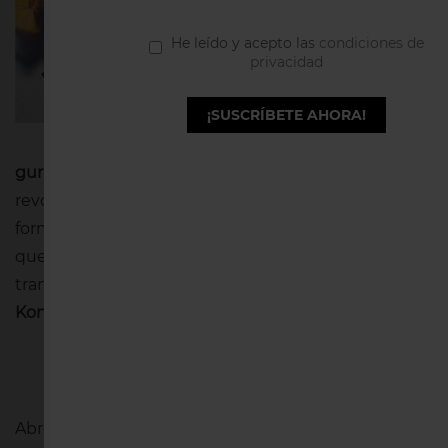
Marie
Kondo
, una
He leído y acepto las
condiciones de
autora
privacidad
japonesa y
¡SUSCRÍBETE AHORA!
considerada
ahora una
gurú de la organización
. Su método Konmari ha
revolucionado los armarios de medio mundo como
forma de organizar la ropa y ganar espacio. Puede
que todo esto te esté sonando a japonés, pero
tranquila, te contamos en qué consiste el
método
Konmari para organizar el armario
.
Abres tu armario cada día, y cada vez hay más ropa