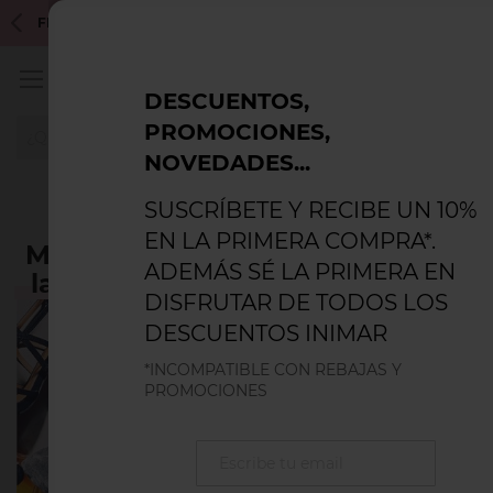
Inicio
Blog
FLASH SIMONE PÉRÈLE 25% - INCOMPATIBLE CON CUPONES DE
Método Konmari para organizar la ropa interior y ganar espacio
DESCUENTOS,
PROMOCIONES,
NOVEDADES...
SUSCRÍBETE Y RECIBE UN 10%
EN LA PRIMERA COMPRA*.
Método Konmari para organizar
ADEMÁS SÉ LA PRIMERA EN
la ropa interior y ganar espacio
DISFRUTAR DE TODOS LOS
Si eres fan
DESCUENTOS INIMAR
del orden,
*INCOMPATIBLE CON REBAJAS Y
seguro que
PROMOCIONES
has
escuchado
hablar de