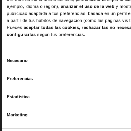
En el caso de los
sujetadores
,
no hay que hacer
ejemplo, idioma o región),
analizar el uso de la web
y mostr
publicidad adaptada a tus preferencias, basada en un perfil 
ningún pliegue.
El método Konmari para
a partir de tus hábitos de navegación (como las páginas visi
sujetadores es tan sencillo que sólo necesitas
Puedes
aceptar todas las cookies, rechazar las no neces
abrochar el cierre del sujetador, colocar los tirantes
configurarlas
según tus preferencias.
hacia el interior de la copa y apilar unos con otros
dentro de una caja. Ganarás espacio y los
Selección
sujetadores no se deformarán por estar mal
Necesario
de
guardados.
consentimiento
Preferencias
Estadística
Ahora que ya conoces el método Konmari no te
quedan excusas. Este fin de semana seguro que
tienes un par de horas para reorganizar tu armario y
Marketing
conseguir un orden que hasta ahora no habías visto.