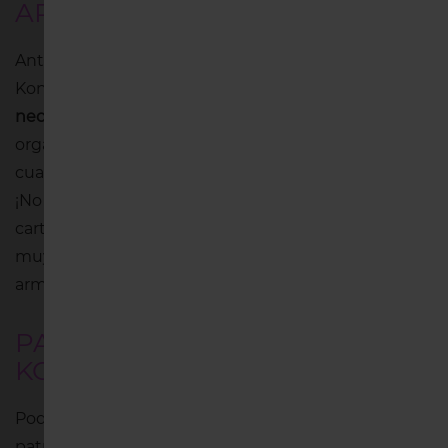
ARMARIO
Antes de continuar con la explicación del método
Konmari, debemos hacer un primer apunte. Es
necesario tener cajones
para este tipo de
organización. Puede que tu armario tenga tres o
cuatro cajones y hayas llenado todos con ropa ya.
¡No pasa nada! Puedes hacer lo mismo con cajas de
cartón, y además ahora existen cajas con diseños
muy bonitos y que quedarán de maravilla en tu
armario y en tu habitación.
PAUTAS DEL MÉTODO
KONMARI
Podemos resumir el método Konmari en tres
patrones, que deberás tener muy en cuenta a la