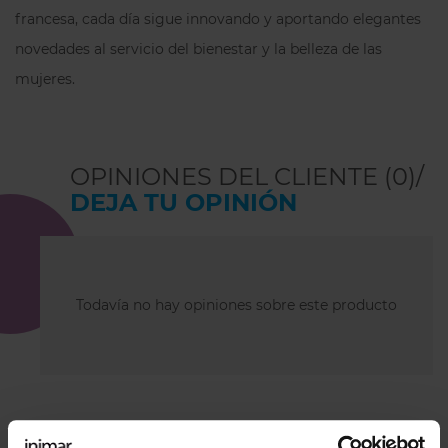
Un esencial diario que te hará sentir
francesa, cada día sigue innovando y aportando elegantes
segura y preparada sin esfuerzo.
novedades al servicio del bienestar y la belleza de las
mujeres.
OPINIONES DEL CLIENTE (0)/
DEJA TU OPINIÓN
Todavía no hay opiniones sobre este producto