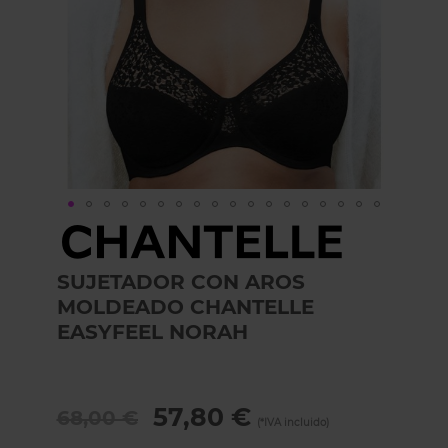
Skip
to
the
SUJETADOR CON AROS
beginning
of
MOLDEADO CHANTELLE
the
EASYFEEL NORAH
images
gallery
57,80 €
68,00 €