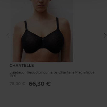
CHANTELLE
C
Sujetador Reductor con aros Chantelle Magnifique
Su
1891
C
66,30 €
78,00 €
9