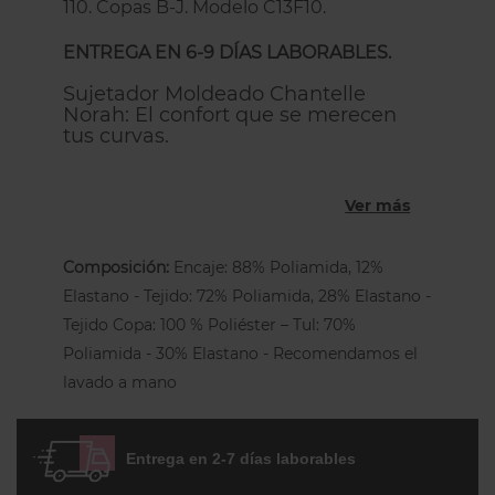
110. Copas B-J. Modelo C13F10.
ENTREGA EN 6-9 DÍAS LABORABLES.
Sujetador Moldeado Chantelle
Norah: El confort que se merecen
tus curvas.
El sujetador con aros Norah C13F10 es la
elección perfecta para tu día a día.
Ver más
Diseñado con un
innovador encaje floral
,
es increíblemente suave y garantiza una
Composición:
Encaje: 88% Poliamida, 12%
comodidad máxima. Este modelo de alta
Elastano - Tejido: 72% Poliamida, 28% Elastano -
cobertura es ideal para quienes buscan
Tejido Copa: 100 % Poliéster – Tul: 70%
sujeción y discreción
en la misma pieza.
Poliamida - 30% Elastano - ‍‌‌‍‍‌‍‍‍‌‌‌‍‍‍‍‌‌‍‍‌‌‌‌‌‌‌‌‍‌‌‍‍‍‍‌‍‍‌‌‍‍‌‍‍‍‌‌‌‍‍‍‍‌‌‍‍‌‌‌‌‌‌‌‌‍‌‌Recomendamos el
lavado a mano
Tu aliado ideal para Talla Grande:
Sujeción para Copa Grande:
Su
diseño moldeado eleva y da forma al
Entrega en 2-7 días laborables
pecho de manera natural, sin añadir