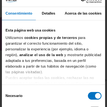
COMBÍNALO CON
Consentimiento
Detalles
Acerca de las cookies
Esta página web usa cookies
Utilizamos
cookies propias y de terceros
para
garantizar el correcto funcionamiento del sitio,
personalizar la experiencia (por ejemplo, idioma o
región),
analizar el uso de la web
y mostrarte publicidad
adaptada a tus preferencias, basada en un perfil
elaborado a partir de tus hábitos de navegación (como
las páginas visitadas).
Puedes
aceptar todas las cookies, rechazar las no
necesarias
o
configurarlas
según tus preferencias.
Selección
Necesario
de
consentimiento