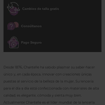
volumen.
Cambios de talla gratis
Soporte Reforzado:
Espalda tipo
chimenea forrada con malla
soft feel
que garantiza una sujeción firme
Consúltanos
para tu
pecho grande
.
Efecto Natural:
Copa preformada de
Pago Seguro
encaje sin relleno con un acabado
suave y semitransparente con un
resistente forro interior.
Ajuste Personalizado:
Tirantes fijos
Desde 1876, Chantelle ha sabido plasmar su saber-hacer
de largo totalmente ajustable y
único y, en cada época, innovar con creaciones únicas
cierre de corchetes en la espalda,
puestas al servicio de la belleza de la mujer. Su lencería
diseñado para tu confort 24/7.
para el día a día está confeccionada con materiales de alta
Descubre la sensación de llevar un
calidad, es elegante, cómoda y sienta muy bien.
sujetador tan elegante como cómodo.
Actualmente Chantelle es el líder mundial de la lencería