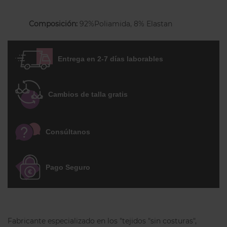
esencial sola, debajo de un suéter,
cárdigans o bajo una chaqueta. Una
Composición:
92%Poliamida, 8% Elastan
camiseta de tirantes anchos versátil y
atemporal que se adapta muy bien a tus
looks gracias a su elegante gran variedad
Entrega en 2-7 días laborables
de colores.
Cambios de talla gratis
Consúltanos
Pago Seguro
Fabricante especializado en los "tejidos "sin costuras",