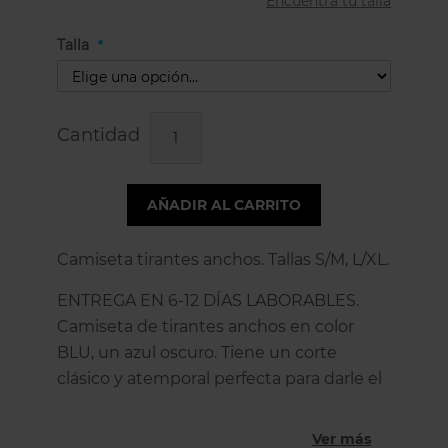
Encuentra tu talla
Talla
Cantidad
AÑADIR AL CARRITO
Camiseta tirantes anchos. Tallas S/M, L/XL.
ENTREGA EN 6-12 DÍAS LABORABLES.
Camiseta de tirantes anchos en color
BLU, un azul oscuro. Tiene un corte
clásico y atemporal perfecta para darle el
toque de color a tu look. Puedes usar esta
camisetas de tirantes mujer cómoda y
Ver más