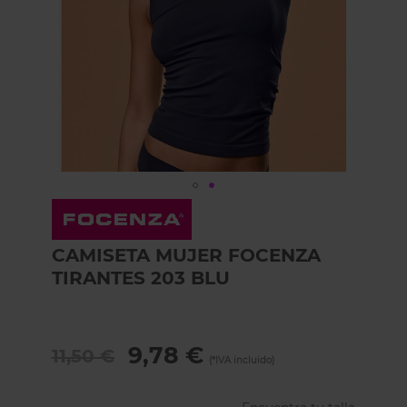
Skip
to
the
CAMISETA MUJER FOCENZA
beginning
of
TIRANTES 203 BLU
the
images
gallery
9,78 €
11,50 €