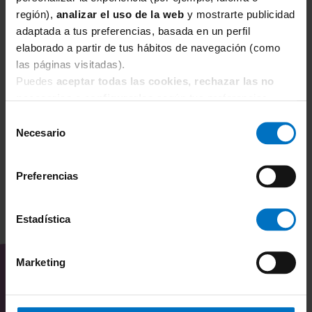
región),
analizar el uso de la web
y mostrarte publicidad
adaptada a tus preferencias, basada en un perfil
elaborado a partir de tus hábitos de navegación (como
FOCENZA
F
las páginas visitadas).
Braga Focenza Slip VA Micro 113-Blu
Br
Puedes
aceptar todas las cookies, rechazar las no
5,53 €
6,50 €
6
necesarias
o
configurarlas
según tus preferencias.
Selección
Necesario
de
consentimiento
Preferencias
Estadística
TAMBIÉN TE PUEDE
INTERESAR
Marketing