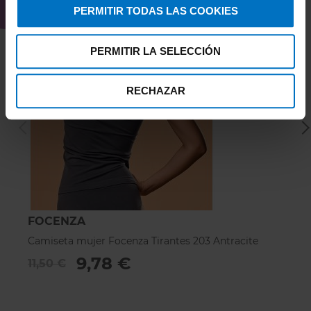
PERMITIR TODAS LAS COOKIES
PERMITIR LA SELECCIÓN
RECHAZAR
FOCENZA
F
Camiseta mujer Focenza Tirantes 203 Antracite
C
9,78 €
11,50 €
1