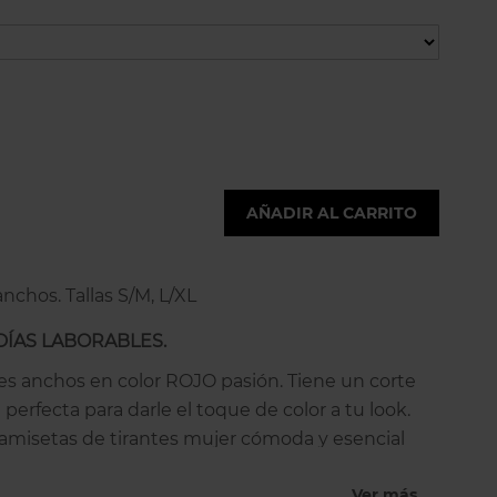
AÑADIR AL CARRITO
nchos. Tallas S/M, L/XL
DÍAS LABORABLES.
es anchos en color ROJO pasión. Tiene un corte
 perfecta para darle el toque de color a tu look.
amisetas de tirantes mujer cómoda y esencial
 suéter, cárdigans o bajo una chaqueta. Una
Ver más
es anchos versátil y atemporal que se adapta muy