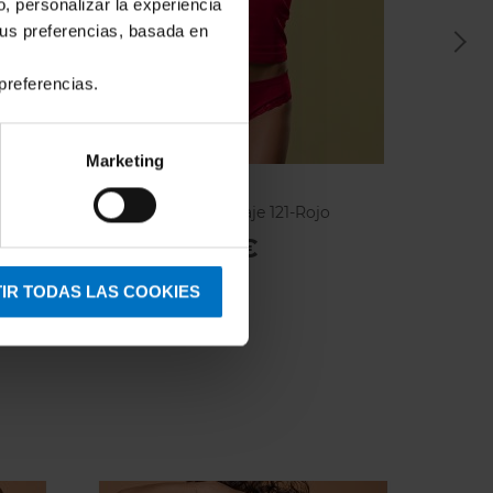
o, personalizar la experiencia
tus preferencias, basada en
preferencias.
Marketing
FOCENZA
FOCE
Braga Focenza Encaje 121-Rojo
Camise
Rojo
7,44 €
8,75 €
13,50 
IR TODAS LAS COOKIES