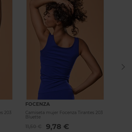
FOCENZA
FOCE
es 203
Camiseta mujer Focenza Tirantes 203
Camise
Bluette
Burdeo
9,78 €
11,50 €
11,50 