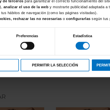
y de terceros
para garantizar el correcto funcionamiento del siti
),
analizar el uso de la web
y mostrarte publicidad adaptada a 
de tus hábitos de navegación (como las páginas visitadas).
ookies, rechazar las no necesarias
o
configurarlas
según tus 
Preferencias
Estadística
FOCENZA
ocenza Encaje 146-Rojo
Tanga Focenza Micro 102-Rojo
,71 €
5,02 €
5,90 €
PERMITIR LA SELECCIÓN
PERMIT
AR