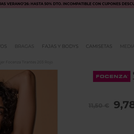
JAS VERANO'26: HASTA 50% DTO. INCOMPATIBLE CON CUPONES DESC
VOS
BRAGAS
FAJAS Y BODYS
CAMISETAS
MEDIA
er Focenza Tirantes 203 Rojo
9,7
11,50 €