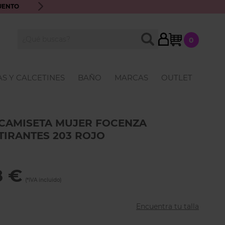
UENTO
ENVÍO GRATIS A PARTIR DE 70€ · ATENCIÓN PERSONALIZ
My Cart
BUSCAR
0
Buscar
S Y CALCETINES
BAÑO
MARCAS
OUTLET
CAMISETA MUJER FOCENZA
TIRANTES 203 ROJO
8 €
Encuentra tu talla