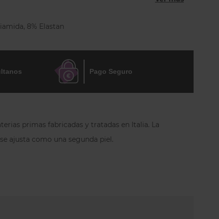
acias a su elegante gran variedad de colores.
iamida, 8% Elastan
ltanos
Pago Seguro
erias primas fabricadas y tratadas en Italia.
La
e se ajusta como una segunda piel.