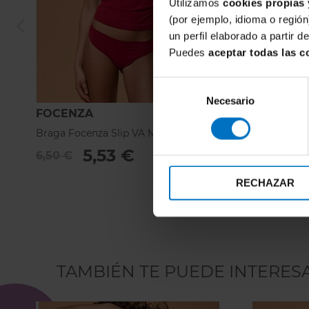
Utilizamos
cookies propias 
(por ejemplo, idioma o región
un perfil elaborado a partir 
Puedes
aceptar todas las c
Selección
Necesario
de
FOCENZA
FOCENZA
consentimiento
Braga Focenza Slip VA Micro 113-Rojo
Brasileña F
5,53 €
8
6,50 €
10,25 €
RECHAZAR
TAMBIÉN TE PUEDE INTERES