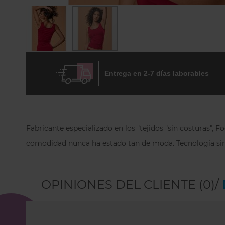
Skip
to
Entrega en 2-7 días laborables
the
beginning
of
the
images
gallery
Fabricante especializado en los "tejidos "sin costuras",
comodidad nunca ha estado tan de moda.
Tecnología sin
OPINIONES DEL CLIENTE (0)/