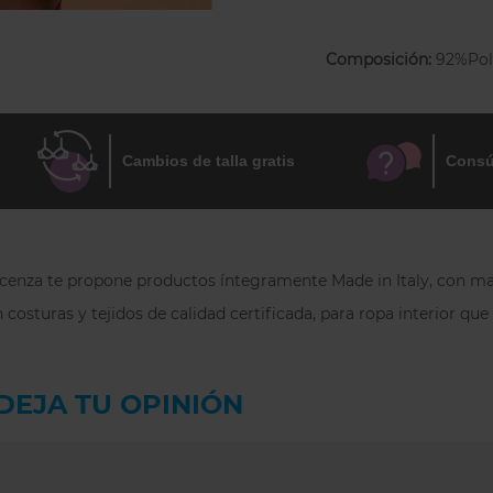
bien a tus looks gr
Composición:
92%Pol
Cambios de talla gratis
Consú
 Focenza te propone productos íntegramente Made in Italy, con mat
 costuras y tejidos de calidad certificada, para ropa interior qu
DEJA TU OPINIÓN