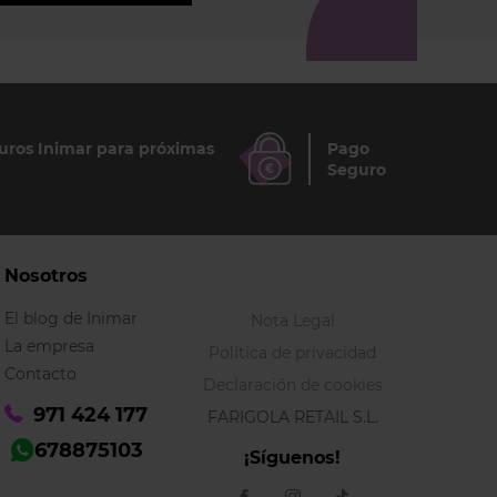
ros Inimar para próximas
Pago
Seguro
Nosotros
El blog de Inimar
Nota Legal
La empresa
Política de privacidad
Contacto
Declaración de cookies
971 424 177
FARIGOLA RETAIL S.L.
678875103
¡Síguenos!