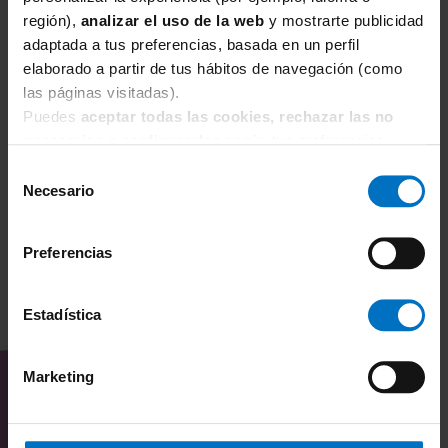
región),
analizar el uso de la web
y mostrarte publicidad
adaptada a tus preferencias, basada en un perfil
elaborado a partir de tus hábitos de navegación (como
FOCENZA
F
las páginas visitadas).
Braga Focenza Slip VA Micro 113-Nudo
Br
Puedes
aceptar todas las cookies, rechazar las no
5,53 €
6,50 €
1
necesarias
o
configurarlas
según tus preferencias.
Selección
Necesario
de
consentimiento
Preferencias
Estadística
TAMBIÉN TE PUEDE
INTERESAR
Marketing