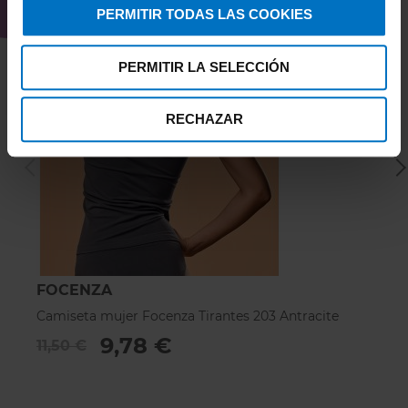
PERMITIR TODAS LAS COOKIES
PERMITIR LA SELECCIÓN
RECHAZAR
FOCENZA
F
Camiseta mujer Focenza Tirantes 203 Antracite
C
9,78 €
11,50 €
1