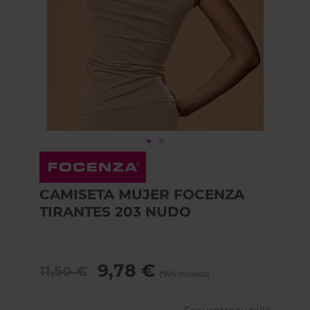
Skip
to
the
CAMISETA MUJER FOCENZA
beginning
of
TIRANTES 203 NUDO
the
images
gallery
9,78 €
11,50 €