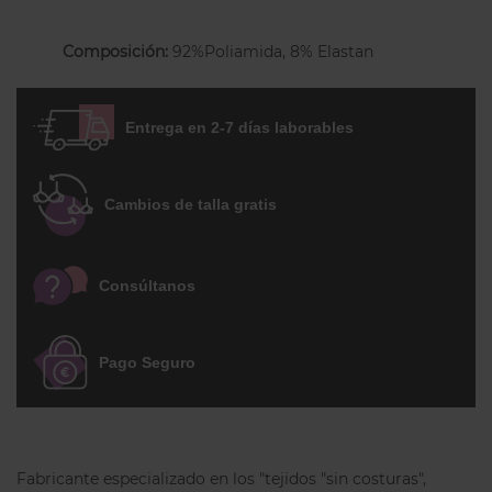
tirantes mujer cómoda y esencial sola,
debajo de un suéter, cárdigans o bajo una
Composición:
92%Poliamida, 8% Elastan
chaqueta. Una camiseta de tirantes
anchos versátil y atemporal que se
adapta muy bien a tus looks gracias a su
Entrega en 2-7 días laborables
elegante gran variedad de colores.
Cambios de talla gratis
Consúltanos
Pago Seguro
Fabricante especializado en los "tejidos "sin costuras",