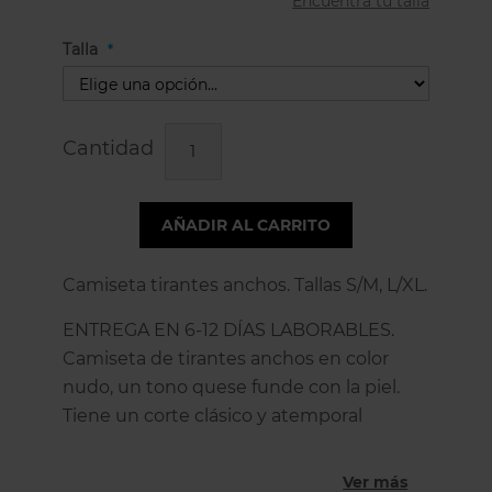
Encuentra tu talla
Talla
Cantidad
AÑADIR AL CARRITO
Camiseta tirantes anchos. Tallas S/M, L/XL.
ENTREGA EN 6-12 DÍAS LABORABLES.
Camiseta de tirantes anchos en color
nudo, un tono quese funde con la piel.
Tiene un corte clásico y atemporal
perfecta para darle el toque de color a tu
look. Puedes usar esta camisetas de
Ver más