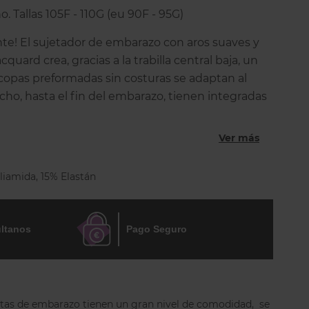
o. Tallas 105F - 110G (eu 90F - 95G)
nte! El sujetador de embarazo con aros suaves y
uard crea, gracias a la trabilla central baja, un
 copas preformadas sin costuras se adaptan al
cho, hasta el fin del embarazo, tienen integradas
arente que garantiza aún más sujeción y una
ral del pecho. ENTREGA EN 5 DÍAS LABORABLES.
Ver más
iamida, 15% Elastán
ltanos
Pago Seguro
uitas de embarazo tienen un gran nivel de comodidad, se