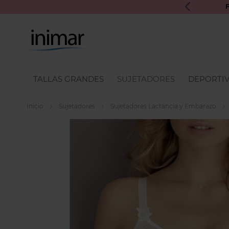
UROS INIMAR PARA PRÓXIMAS COMPRAS
TALLAS GRANDES
SUJETADORES
DEPORTI
Inicio
Sujetadores
Sujetadores Lactancia y Embarazo
Skip
to
the
end
of
the
images
gallery