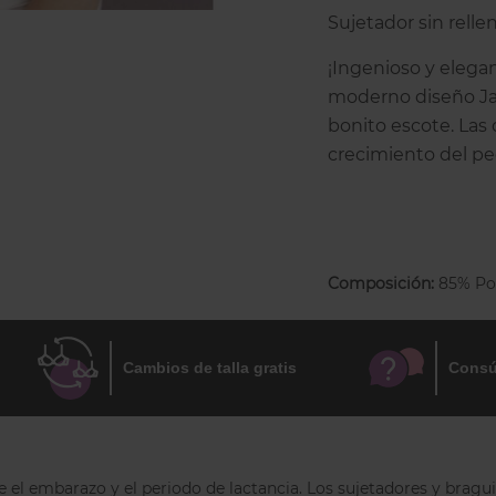
Sujetador sin rellen
¡Ingenioso y elega
moderno diseño Jacq
bonito escote. Las
crecimiento del pe
una pretina transp
bonita forma natu
Composición:
85% Pol
Cambios de talla gratis
Consú
e el embarazo y el periodo de lactancia. Los sujetadores y brag