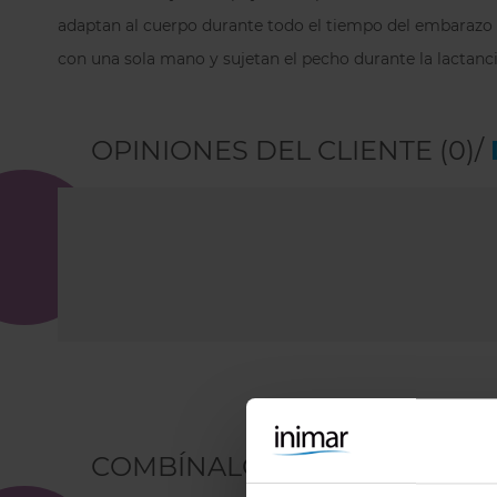
adaptan al cuerpo durante todo el tiempo del embarazo 
con una sola mano y sujetan el pecho durante la lactanci
OPINIONES DEL CLIENTE (0)/
COMBÍNALO CON