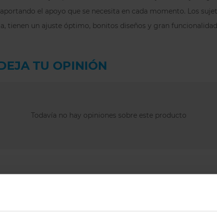
aportando el apoyo que se necesita en cada momento. Los sujetad
a, tienen un ajuste óptimo, bonitos diseños y gran funcionalidad
DEJA TU OPINIÓN
Todavía no hay opiniones sobre este producto