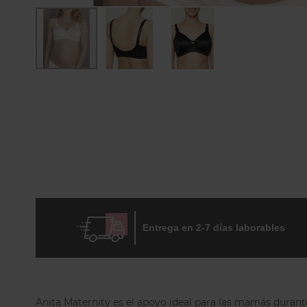
Skip
to
the
beginning
of
the
images
gallery
Entrega en 2-7 días laborables
Anita Maternity es el apoyo ideal para las mamás durant