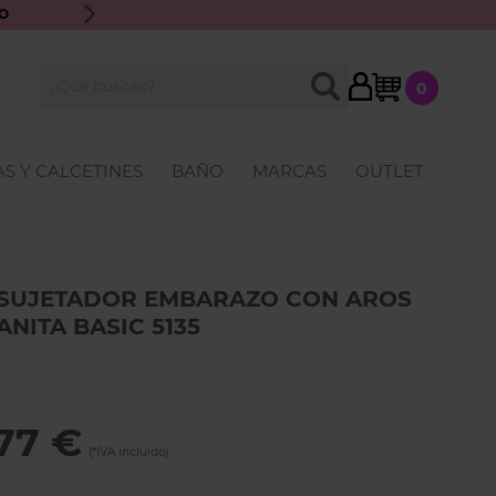
O
ENVÍO GRATIS A PARTIR DE 70€ · ATENCIÓN PERSONALIZ
My Cart
BUSCAR
0
Buscar
S Y CALCETINES
BAÑO
MARCAS
OUTLET
SUJETADOR EMBARAZO CON AROS
ANITA BASIC 5135
77 €