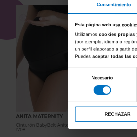
Consentimiento
Esta página web usa cookie
Utilizamos
cookies propias 
(por ejemplo, idioma o región
un perfil elaborado a partir 
Puedes
aceptar todas las c
Selección
Necesario
de
consentimiento
RECHAZAR
ANITA MATERNITY
Cinturón BabyBelt Anita Embarazo Basic
1708