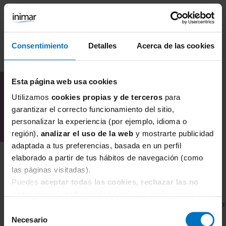
Se puede combinar con bragas o culottes
de Anita Mylena para un conjunto
armonioso, o usarlo bajo prendas
Consentimiento
Detalles
Acerca de las cookies
ajustadas donde se busque suavidad y
forma natural.
COMBÍNALO CON
¿Por qué comprar el sujetador sin
Esta página web usa cookies
aros largo Anita Mylena 5329 en
Inimar?
Utilizamos
cookies propias y de terceros
para
garantizar el correcto funcionamiento del sitio,
En Inimar explicamos y ofrecemos
personalizar la experiencia (por ejemplo, idioma o
productos especializados en corsetería
región),
analizar el uso de la web
y mostrarte publicidad
para pechos grandes y modelos
adaptada a tus preferencias, basada en un perfil
reductores. Nos centramos en guiar a
elaborado a partir de tus hábitos de navegación (como
nuestras clientas para que encuentren la
las páginas visitadas).
talla y el modelo que mejor se adapta a
Puedes
aceptar todas las cookies, rechazar las no
su cuerpo, combinando comodidad y
necesarias
o
configurarlas
según tus preferencias.
soporte de manera profesional y cercana.
Selección
Necesario
de
Si buscas un sujetador que una cuidado