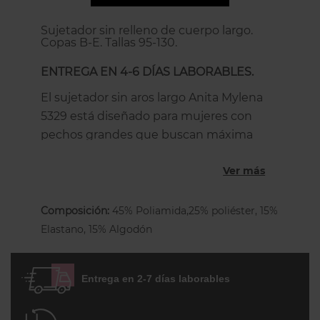
Sujetador sin relleno de cuerpo largo.
Copas B-E. Tallas 95-130.
ENTREGA EN 4-6 DÍAS LABORABLES.
El sujetador sin aros largo Anita Mylena
5329 está diseñado para mujeres con
pechos grandes que buscan máxima
comodidad y forma natural sin renunciar
Ver más
a un ajuste seguro. Su cierre frontal
facilita ponerlo y quitarlo con total
facilidad.
Composición:
45% Poliamida,25% poliéster, 15%
Elastano, 15% Algodón
Ofrece una sensación de sujeción
envolvente, suavidad y estabilidad,
manteniendo el pecho en posición sin
Entrega en 2-7 días laborables
presión ni incomodidad, y un tacto
agradable durante todo el día.