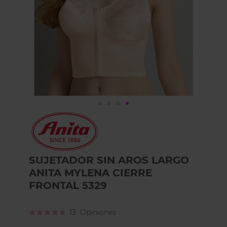
Skip
to
the
beginning
of
SUJETADOR SIN AROS LARGO
the
ANITA MYLENA CIERRE
images
gallery
FRONTAL 5329
Calificación:
13
Opiniones
95
100
% of