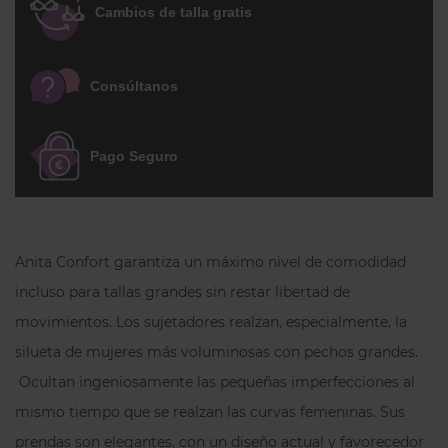
Cambios de talla gratis
El diseño se centra en la combinación de
un tejido elástico ligeramente brillante
con algodón, proporcionando suavidad y
Consúltanos
adaptabilidad. La copa de tres partes y la
pretina de refuerzo modelan el pecho de
forma óptima sin necesidad de aros. Los
Pago Seguro
tirantes anchos acolchados alivian la
espalda y nuca, con elasticidad
transversal que evita enrollamientos y se
ajusta a la anatomía del hombro. La
Anita Confort garantiza un máximo nivel de comodidad
banda bajo-pecho larga y reforzada en la
incluso para tallas grandes sin restar libertad de
zona del vientre, junto con la espalda de
movimientos. Los sujetadores realzan, especialmente, la
corte alto, aporta estabilidad y
silueta de mujeres más voluminosas con pechos grandes.
comodidad durante todo el día.
Ocultan ingeniosamente las pequeñas imperfecciones al
Preguntas frecuentes
mismo tiempo que se realzan las curvas femeninas. Sus
prendas son elegantes, con un diseño actual y favorecedor