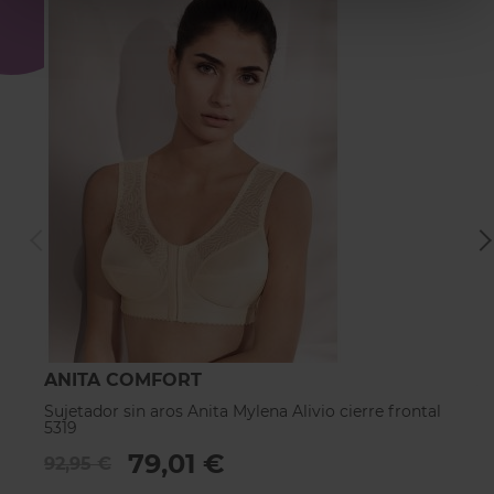
ANITA COMFORT
A
Sujetador sin aros Anita Mylena Alivio cierre frontal
Su
5319
6
79,01 €
92,95 €