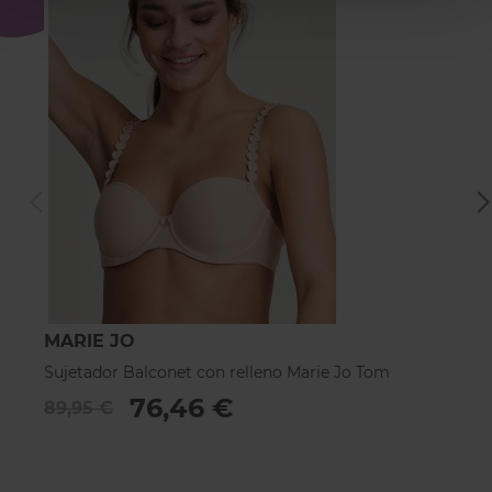
MARIE JO
M
Sujetador Balconet con relleno Marie Jo Tom
Su
76,46 €
89,95 €
8