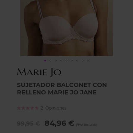
Skip
to
the
SUJETADOR BALCONET CON
beginning
of
RELLENO MARIE JO JANE
the
images
gallery
Calificación:
2
Opiniones
100
100
% of
84,96 €
99,95 €