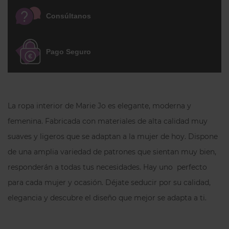
Los tirantes tipo espagueti son finos,
Consúltanos
dobles y regulables. La espalda es de tul
elástico con corte chimenea (escote en
U). Un sujetador suave y cómodo con un
Pago Seguro
aire romántico que te seducirá. Es
perfecto para el día a día.
La ropa interior de Marie Jo es elegante, moderna y
femenina. Fabricada con materiales de alta calidad muy
suaves y ligeros que se adaptan a la mujer de hoy. Dispone
de una amplia variedad de patrones que sientan muy bien,
responderán a todas tus necesidades. Hay uno perfecto
para cada mujer y ocasión. Déjate seducir por su calidad,
elegancia y descubre el diseño que mejor se adapta a ti.