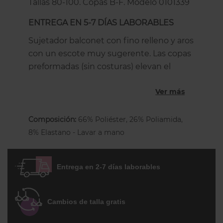
Tallas 80-100. Copas B-F. Modelo 0101339
ENTREGA EN 5-7 DÍAS LABORABLES
Sujetador balconet con fino relleno y aros
con un escote muy sugerente. Las copas
preformadas (sin costuras) elevan el
busto sin aplastarlo, lo moldean con una
Ver más
perfecta forma redondeada gracias a su
fino relleno de foam que NO aporta
volumen extra: la fina espuma disimula
Composición:
66% Poliéster, 26% Poliamida,
pequeñas imperfecciones, realza el
8% Elastano - Lavar a mano
pecho y le aporta firmeza visual.
El patrón balconet eleva y centra el
Entrega en 2-7 días laborables
pecho de forma natural, creando un
escote muy sexy. Un fino bordado decora
el separador y los laterales, creando un
Cambios de talla gratis
look sencillo, invisible y romántico.