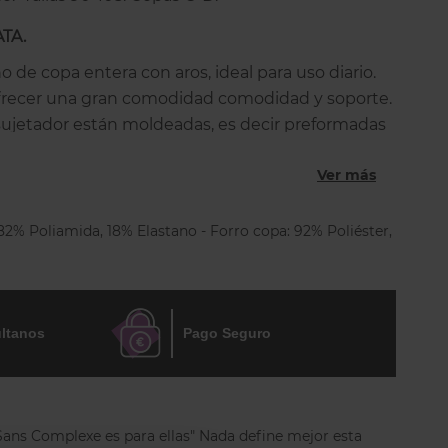
TA.
no de copa entera con aros, ideal para uso diario.
ofrecer una gran comodidad comodidad y soporte.
sujetador están moldeadas, es decir preformadas
dar un aspecto naturalmente redondeado al
Ver más
marque bajo la ropa. Es un modelo es apto para
nsible porque es antiirritante. Olvidarás que lo
 82% Poliamida, 18% Elastano - Forro copa: 92% Poliéster,
stica satinada con un tacto suave
os para un efecto de segunda piel
ltanos
Pago Seguro
raplanos
atén ajustables en toda la prenda longitud
con Con cierre regulable de 2 ó 3 corchetes.
 Sans Complexe es para ellas" Nada define mejor esta