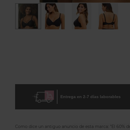
Skip
to
the
beginning
of
the
images
gallery
Entrega en 2-7 días laborables
Como dice un antiguo anuncio de esta marca: "El 60% de l