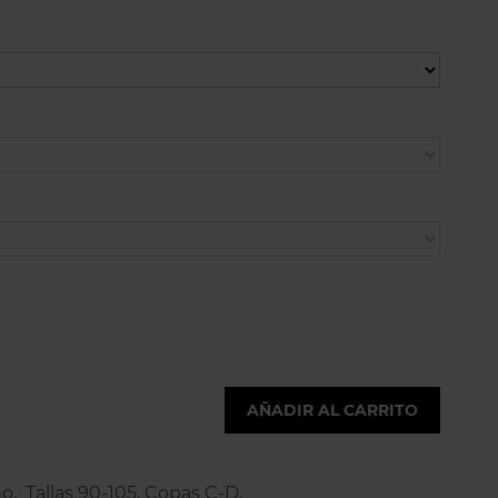
AÑADIR AL CARRITO
no. Tallas 90-105. Copas C-D.