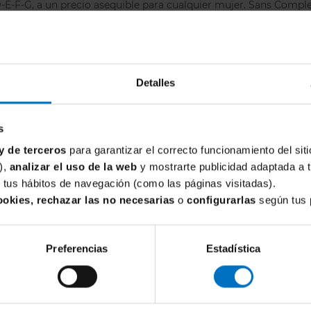
E-F-G, a un precio asequible para cualquier mujer. Sans Complexe
DEJA TU OPINIÓN
Detalles
s
Todavía no hay opiniones sobre este producto
y de terceros
para garantizar el correcto funcionamiento del siti
),
analizar el uso de la web
y mostrarte publicidad adaptada a 
de tus hábitos de navegación (como las páginas visitadas).
ookies, rechazar las no necesarias
o
configurarlas
según tus 
Preferencias
Estadística
AR