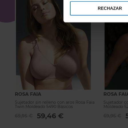
RECHAZAR
ROSA FAIA
ROSA FAI
Sujetador sin relleno con aros Rosa Faia
Sujetador c
Twin Moldeado 5490 Básicos
Moldeado 5
59,46 €
69,95 €
69,95 €