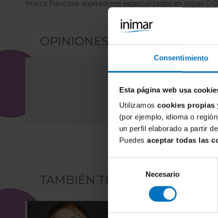
marca francesa: sujetadores especializados en copas C-D-
OPINIONES DEL CLIENTE (0)/
Consentimiento
Esta página web usa cookie
Utilizamos
cookies propias 
(por ejemplo, idioma o región
un perfil elaborado a partir 
Puedes
aceptar todas las c
Selección
Necesario
de
TAMBIÉN TE PUEDE INTERES
consentimiento