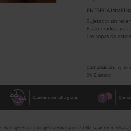
ENTREGA INMEDIA
Sujetador sin relle
Está creado para 
Las copas de este 
sin costuras para 
pecho y que no se 
mujeres con piel se
llevas puesto.
Composición:
Tejido:
8% Elastano
Microfibra elá
Colores neutr
Cambios de talla gratis
Consú
Acabados ext
Tirantes de s
Espalda en U 
as mujeres utiliza sujetadores con una talla superior a la 90C.