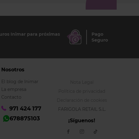
ros Inimar para próximas
Pago
Seguro
Nosotros
El blog de Inimar
Nota Legal
La empresa
Política de privacidad
Contacto
Declaración de cookies
971 424 177
FARIGOLA RETAIL S.L.
678875103
¡Síguenos!