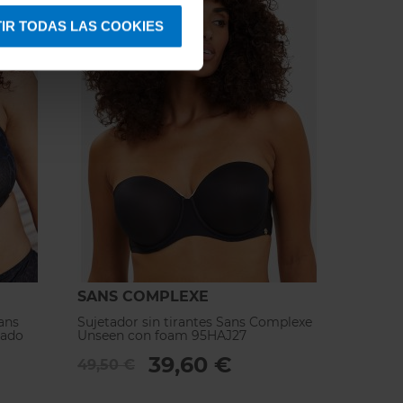
IR TODAS LAS COOKIES
SANS COMPLEXE
ans
Sujetador sin tirantes Sans Complexe
eado
Unseen con foam 95HAJ27
39,60 €
49,50 €