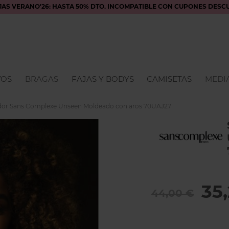
JAS VERANO'26: HASTA 50% DTO. INCOMPATIBLE CON CUPONES DESC
VOS
BRAGAS
FAJAS Y BODYS
CAMISETAS
MEDIA
dor Sans Complexe Unseen Moldeado con aros 70UAJ27
35
44,00 €