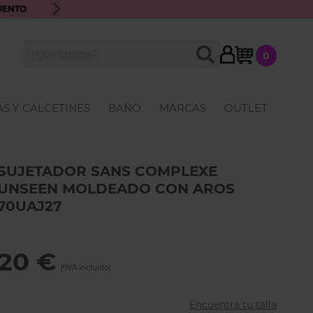
UENTO
ENVÍO GRATIS A PARTIR DE 70€ · ATENCIÓN PERSONALIZ
My Cart
BUSCAR
0
Buscar
S Y CALCETINES
BAÑO
MARCAS
OUTLET
SUJETADOR SANS COMPLEXE
UNSEEN MOLDEADO CON AROS
70UAJ27
,20 €
Encuentra tu talla