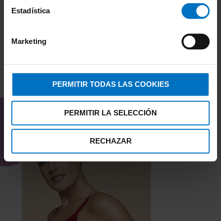
Estadística
Marketing
PERMITIR TODAS LAS COOKIES
TAMBIÉN TE PUEDE
INTERESAR
PERMITIR LA SELECCIÓN
RECHAZAR