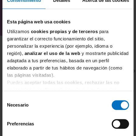
Consentimiento
Detalles
Acerca de las cookies
Esta página web usa cookies
Utilizamos
cookies propias y de terceros
para
garantizar el correcto funcionamiento del sitio,
personalizar la experiencia (por ejemplo, idioma o
región),
analizar el uso de la web
y mostrarte publicidad
adaptada a tus preferencias, basada en un perfil
elaborado a partir de tus hábitos de navegación (como
las páginas visitadas).
Puedes
aceptar todas las cookies, rechazar las no
necesarias
o
configurarlas
según tus preferencias.
Selección
Necesario
de
FANTASIE
F
consentimiento
Tanga elástica Fantasie Smoothease
Br
Preferencias
11,86 €
13,95 €
1