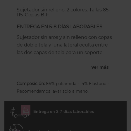
Sujetador sin relleno. 2 colores. Tallas 85-
115. Copas B-F.
ENTREGA EN 5-8 DÍAS LABORABLES.
Sujetador sin aros y sin relleno con copas
de doble tela y luna lateral oculta entre
las dos capas de tela para un soporte
perfecto. Este nuevo sujetador es
Ver más
increíblemente cómodo, no lo notarás y
te sentirás cómoda y recogida.
Composición:
86% poliamida - 14% Elastano -
Los tirantes se regulan en toda su
Recomendamos lavar solo a mano.
longitud y la espalda es de punto más
alta bajo el brazo para recoger y alisar
toda esa zona.
Entrega en 2-7 días laborables
La copas, la espalda y los tirantes están
cubiertas se suave tela jacquard con