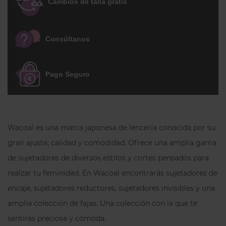
Cambios de talla gratis
diseño de pequeños lunares con un
ligero brillo que le dan el toque diferente.
Un sujetador sin aros femenino e
Consúltanos
increíblemente cómodo.
Pago Seguro
Wacoal es una marca japonesa de lencería conocida por su
gran ajuste, calidad y comodidad. Ofrece una amplia gama
de sujetadores de diversos estilos y cortes pensados para
realzar tu feminidad. En Wacoal encontrarás sujetadores de
encaje, sujetadores reductores, sujetadores invisibles y una
amplia colección de fajas. Una colección con la que te
sentirás preciosa y cómoda.