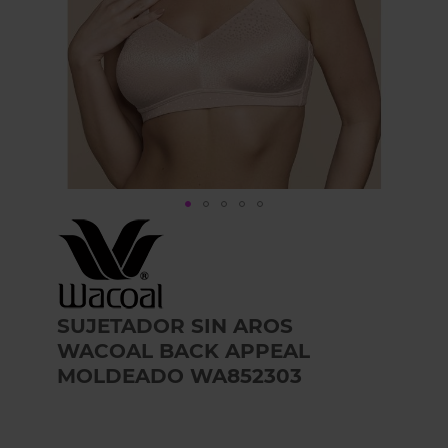
Skip
to
the
beginning
of
the
SUJETADOR SIN AROS
images
WACOAL BACK APPEAL
gallery
MOLDEADO WA852303