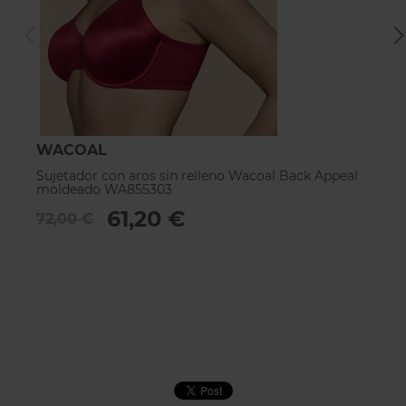
WACOAL
W
Sujetador con aros sin relleno Wacoal Back Appeal
Su
moldeado WA855303
A
61,20 €
72,00 €
7