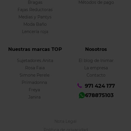
Bragas
Métodos de pago
Fajas Reductoras
Medias y Pantys
Moda Baño
Lencería roja
Nuestras marcas TOP
Nosotros
Sujetadores Anita
El blog de Inimar
Rosa Faia
La empresa
Simone Perele
Contacto
Primadonna
971 424 177
Freya
678875103
Janira
Nota Legal
Política de privacidad