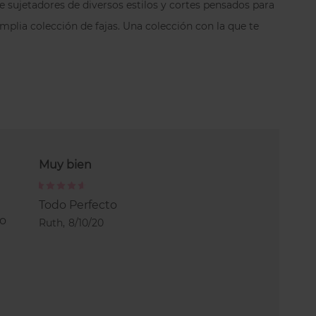
sujetadores de diversos estilos y cortes pensados para
irantes increíblemente cómodo y favorecedor,
mplia colección de fajas. Una colección con la que te
!
Muy bien
Perfecto
100%
100%
e
Todo Perfecto
Todo perfecto.
lo
Ruth,
8/10/20
Monica,
28/9/20