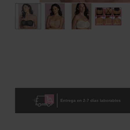
Skip
to
the
beginning
of
the
images
gallery
Entrega en 2-7 días laborables