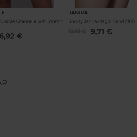
LE
JANIRA
nvisible Chantelle Soft Stretch
Shorty Janira Magic Band 31611
9,71 €
12,95 €
16,92 €
AR