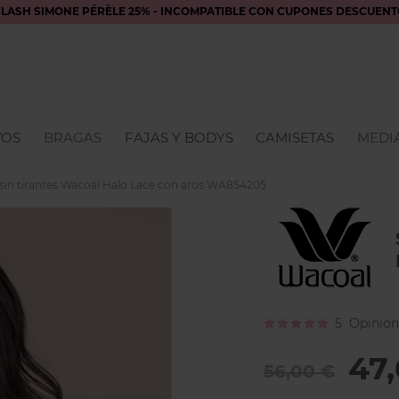
FLASH SIMONE PÉRÈLE 25% - INCOMPATIBLE CON CUPONES DESCUENT
VOS
BRAGAS
FAJAS Y BODYS
CAMISETAS
MEDIA
 sin tirantes Wacoal Halo Lace con aros WA854205
Calificación:
5
Opinion
96
100
% of
47
56,00 €