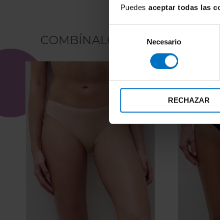
Puedes
aceptar todas las c
Selección
COMBÍNALO CON
Necesario
de
consentimiento
RECHAZAR