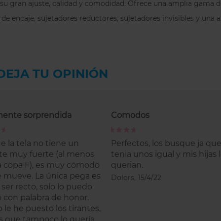
su gran ajuste, calidad y comodidad. Ofrece una amplia gama de 
Un sujetador sin t
de encaje, sujetadores reductores, sujetadores invisibles y una a
atrévete a probarlo
DEJA TU OPINIÓN
mente sorprendida
Comodos
80%
 la tela no tiene un
Perfectos, los busque ja qu
e muy fuerte (al menos
tenia unos igual y mis hijas 
 copa F), es muy cómodo
querian.
e mueve. La única pega es
Dolors,
15/4/22
 ser recto, solo lo puedo
lo con palabra de honor.
 le he puesto los tirantes,
s que tampoco lo quería