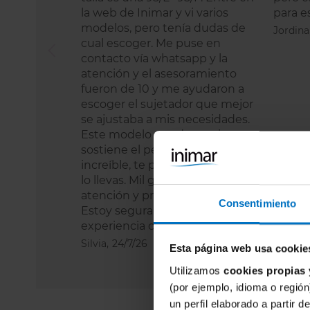
la web de Inimar y vi varios
para e
modelos, pero tenía dudas de
Jordina
cual escoger. Me puse en
contacto vía whatsapp y la
atención y el asesoramiento
fueron de 10 y me ayudaron a
escoger el sujetador que mejor
se ajustaba a mis necesidades.
Este modelo queda precioso y
sostiene el pecho de una forma
increíble, te puedes olvidar que
lo llevas. Mil gracias por vuestra
atención y profesionalidad.
Consentimiento
Estoy segura que repetiré
experiencia con otros modelos.
Silvia,
24/7/26
Esta página web usa cookie
Utilizamos
cookies propias 
(por ejemplo, idioma o región
un perfil elaborado a partir 