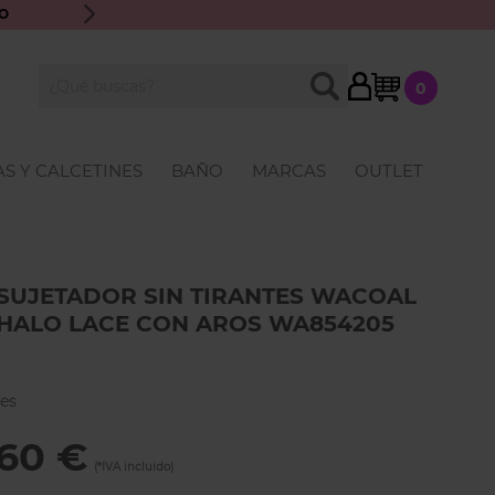
O
ENVÍO GRATIS A PARTIR DE 70€ · ATENCIÓN PERSONALIZ
My Cart
BUSCAR
0
Buscar
S Y CALCETINES
BAÑO
MARCAS
OUTLET
SUJETADOR SIN TIRANTES WACOAL
HALO LACE CON AROS WA854205
es
,60 €