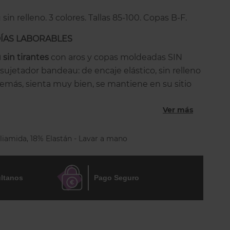
in relleno. 3 colores. Tallas 85-100. Copas B-F.
DÍAS LABORABLES
sin tirantes
con aros y copas moldeadas SIN
 sujetador bandeau: de encaje elástico, sin relleno
emás, sienta muy bien, se mantiene en su sitio
lástica del borde superior, que se fija y resiste el
Ver más
blemente cómodo y versátil: la banda tiene varios
s tirantes para que los puedas enganchar como
iamida, 18% Elastán - Lavar a mano
 costuras ni foam, son de suave encaje floral
nce en el centro que le da un mejor ajuste y
ltanos
Pago Seguro
con un juego de tirantes opcionales: lo puedes
tirantes normales, cruzados o un solo tirante. La
on un cierre de 2 corchetes regulable en 3