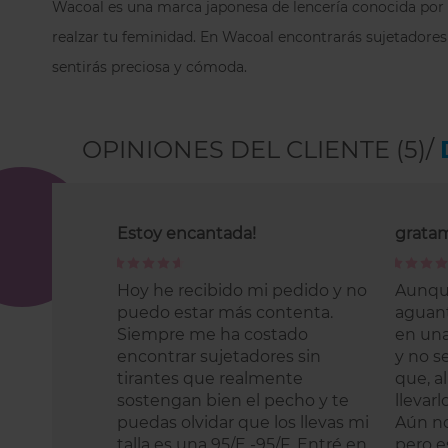
Wacoal es una marca japonesa de lencería conocida por 
realzar tu feminidad. En Wacoal encontrarás sujetadores 
sentirás preciosa y cómoda.
OPINIONES DEL CLIENTE (5)/
Estoy encantada!
grata
100%
100%
Hoy he recibido mi pedido y no
Aunque
puedo estar más contenta.
aguant
Siempre me ha costado
en una
encontrar sujetadores sin
y no s
tirantes que realmente
que, al
sostengan bien el pecho y te
llevar
puedas olvidar que los llevas mi
Aún no
talla es una 95/E -95/F. Entré en
pero e