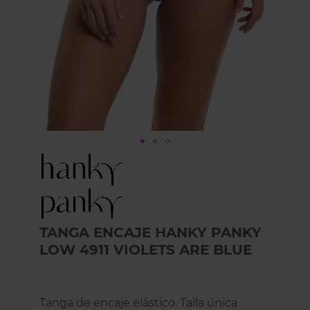
Skip
to
the
beginning
of
the
TANGA ENCAJE HANKY PANKY
images
LOW 4911 VIOLETS ARE BLUE
gallery
Tanga de encaje elástico. Talla única