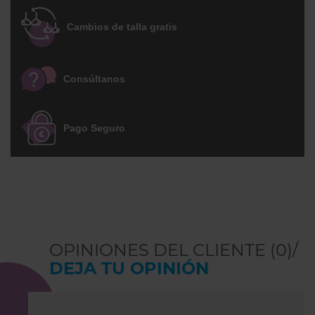
Hanky Panky desde hace más de 25 años.
Un éxito de ventas gracias a sus
Cambios de talla gratis
acabados impecables y a su corte sensual
y favorecedor.
Consúltanos
Pago Seguro
OPINIONES DEL CLIENTE (0)/
DEJA TU OPINIÓN