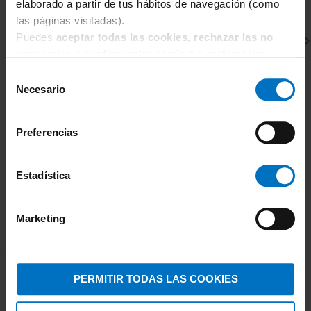
elaborado a partir de tus hábitos de navegación (como
las páginas visitadas).
Puedes
aceptar todas las cookies, rechazar las no
necesarias
o
configurarlas
según tus preferencias.
Selección
Necesario
de
consentimiento
Preferencias
HANKY PANKY
H
Bralette Hanky Panky crossover 113
Br
53,10 €
Estadística
59,00 €
5
Marketing
PERMITIR TODAS LAS COOKIES