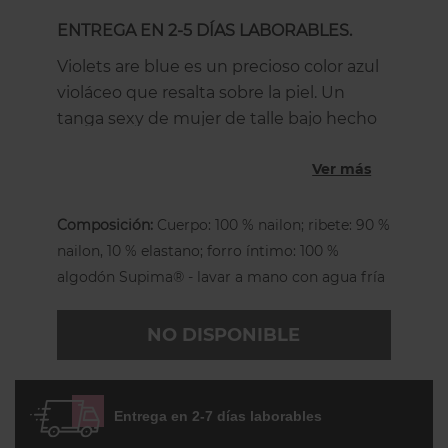
ENTREGA EN 2-5 DÍAS LABORABLES.
Violets are blue es un precioso color azul
violáceo que resalta sobre la piel. Un
tanga sexy de mujer de talle bajo hecho
de suave encaje elástico muy adaptable,
Ver más
exclusivo de la marca.
Es de talla única que permite una
Composición:
Cuerpo: 100 % nailon; ribete: 90 %
perfecta adaptación desde la talla S hasta
nailon, 10 % elastano; forro íntimo: 100 %
la XL, pero se adapta mejor a un
algodón Supima® - lavar a mano con agua fría
contorno de cadera de entre 89 cm (35")
y 106 cm (42").
NO DISPONIBLE
Se ajusta en la parte baja de las caderas y
es la tanga más cómoda del mundo! El
revolucionario corte en V tanto por
Entrega en 2-7 días laborables
delante como por detrás es el sello de la