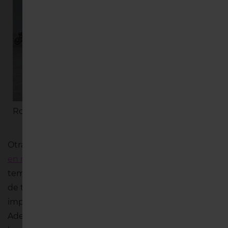
Ropa in & out deportiva
Otra opción sin duda son los tejidos de
microfibra
en ropa interior
. La microfibra va a aumentar todo el
tema de la durabilidad, la flexibilidad y la resistencia
de tu lencería. Ofrecen un secado rápido,
imprescindible cuando toca secar ropa en casa.
Además, como el algodón, son prendas que ofrecen