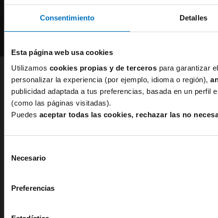
Consentimiento
Detalles
Pago Seguro
Esta página web usa cookies
Utilizamos
cookies propias y de terceros
para garantizar el
personalizar la experiencia (por ejemplo, idioma o región),
an
publicidad adaptada a tus preferencias, basada en un perfil 
(como las páginas visitadas).
Productos
Servicios
Puedes
aceptar todas las cookies, rechazar las no neces
Sujetadores
Condiciones de envío
Sujetadores tallas grandes
Cambios
Selección
Sujetadores reductores
Devoluciones
Necesario
de
Bragas
Métodos de pago
consentimiento
Fajas Reductoras
Preferencias
Medias y Pantys
Moda Baño
Lencería roja