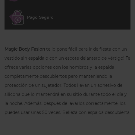
sensación de frescura, ideal para llevar
bajo prendas ajustadas.
Pago Seguro
Detalle distintivo
Comodidad sostenible con efecto
natural: perfecta para tu día a día.
Magic Body Fasion
te lo pone fácil para ir de fiesta con un
vestido sin espalda o con un escote delantero de vértigo! Te
ofrece varias opciones con los hombros y la espalda
completamente descubiertos pero manteniendo la
protección de un sujetador. Todos llevan un adhesivo de
silicona que lo mantendrá en su sitio durante todo el día y
la noche. Además, después de lavarlos correctamente, los
puedes usar unas 50 veces. Belleza con espalda descubierta.