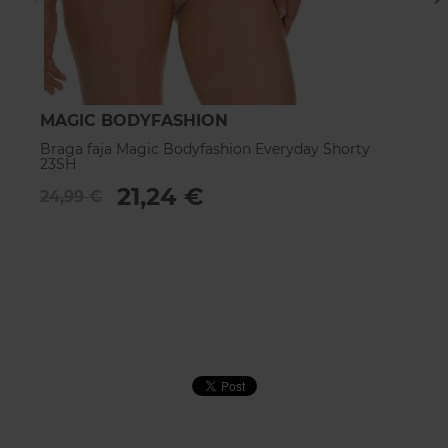
MAGIC BODYFASHION
M
Braga faja Magic Bodyfashion Everyday Shorty
Br
23SH
2
21,24 €
24,99 €