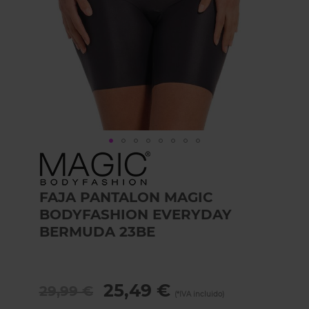
Skip
to
the
FAJA PANTALON MAGIC
beginning
of
BODYFASHION EVERYDAY
the
BERMUDA 23BE
images
gallery
25,49 €
29,99 €