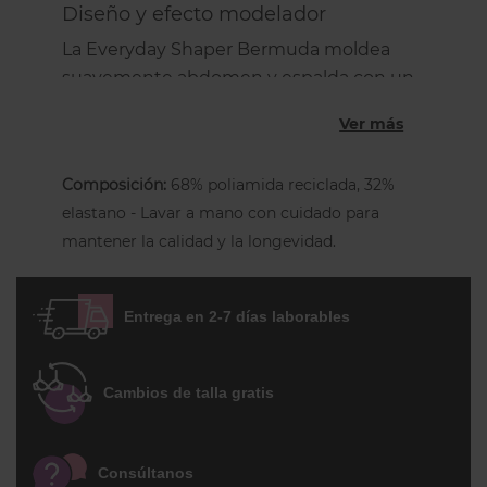
Diseño y efecto modelador
La Everyday Shaper Bermuda moldea
suavemente abdomen y espalda con un
confort absoluto. Perfecta para un uso
Ver más
prolongado sin marcas.
Detalles técnicos
Composición:
68% poliamida reciclada, 32%
Moldeo ligero del abdomen inferior y
elastano - Lavar a mano con cuidado para
espalda
mantener la calidad y la longevidad.
Diseño sin costuras e invisible bajo la
ropa
Entrega en 2-7 días laborables
Refuerzo de algodón transpirable
68% de hilos reciclados
Cambios de talla gratis
Cómo sienta
Proporciona un acabado invisible y una
Consúltanos