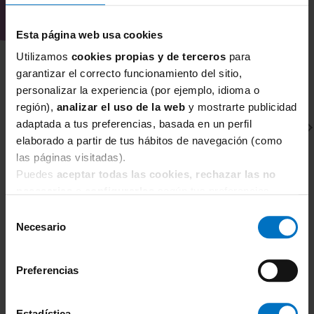
Esta página web usa cookies
Utilizamos
cookies propias y de terceros
para
garantizar el correcto funcionamiento del sitio,
personalizar la experiencia (por ejemplo, idioma o
región),
analizar el uso de la web
y mostrarte publicidad
adaptada a tus preferencias, basada en un perfil
elaborado a partir de tus hábitos de navegación (como
las páginas visitadas).
Puedes
aceptar todas las cookies, rechazar las no
necesarias
o
configurarlas
según tus preferencias.
Selección
MARIE JO
R
Necesario
de
Sujetador sin tirantes con relleno Marie Jo Tom
Su
consentimiento
80,71 €
94,95 €
7
Preferencias
Estadística