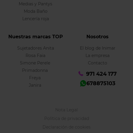
Medias y Pantys
Moda Baño
Lencería roja
Nuestras marcas TOP
Nosotros
Sujetadores Anita
El blog de Inimar
Rosa Faia
La empresa
Simone Perele
Contacto
Primadonna
971 424 177
Freya
678875103
Janira
Nota Legal
Política de privacidad
Declaración de cookies